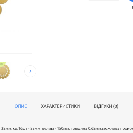
Декоративні акрилові наліпки – це цікавий спосі
інтер’єр без складного монтажу. Виготовлені з ак
та візуально розширюють простір. Такі наліпки м
що дозволяє створювати унікальні композиції на 
поверхнях. Встановлюються за допомогою двосто
можуть бути круглими або квадратними, забезпе
ОПИС
ХАРАКТЕРИСТИКИ
ВІДГУКИ (0)
 - 35мм, ср.16шт - 55мм, великі - 150мм, товщина 0,65мм,можлива похиб