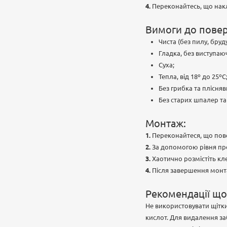
Переконайтесь, що накле
Вимоги до повер
Чиста (без пилу, бруд
Гладка, без виступаю
Суха;
Тепла, від 18º до 25ºС
Без грибка та плісняв
Без старих шпалер та
Монтаж:
Переконайтеся, що пов
За допомогою рівня про
Хаотично розмістіть кле
Після завершення монта
Рекомендації що
Не використовувати щітки
кислот. Для видалення за