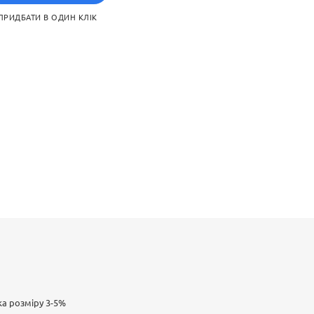
ПРИДБАТИ В ОДИН КЛІК
б додати родзинку в
рилу, вони легкі, безпечні
ожуть мати різну форму,
стінах, меблях або інших
ронніх патчів, які
чуючи надійну фіксацію.
ка розміру 3-5%