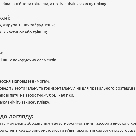
йка надійно закріплена, а потім зніміть захисну плівку.
хні:
у, жиру та інших забруднень);
чих частинок або тріщин;
;
и;
 інших декоруючих елементів.
ерхня відповідає вимогам.
ведіть вертикальну та горизонтальну лінії для правильного розташува
йові патчі на зворотному боці наліпки.
жу зніміть захисну плівку.
до догляду:
 та мочалки з абразивними властивостями, мийні засоби з високою кон
бруднень краще використовувати м'які текстильні серветки із застосуван