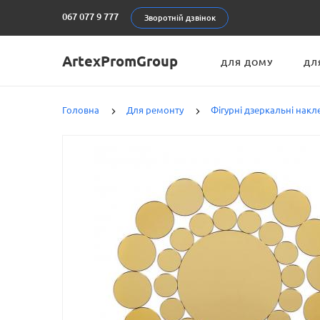
067 077 9 777
Зворотній дзвінок
ArtexPromGroup
ДЛЯ ДОМУ
ДЛ
Головна
Для ремонту
Фігурні дзеркальні накл