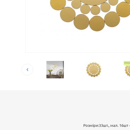
Розміри:33шт., мал. 16шт