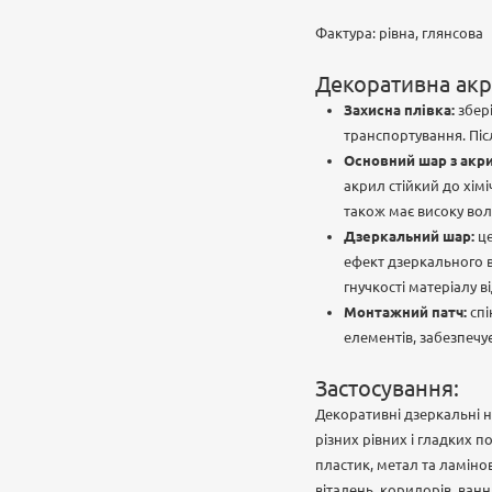
Фактура: рівна, глянсова
Декоративна акр
Захисна плівка:
збері
транспортування. Піс
Основний шар з акри
акрил стійкий до хім
також має високу воло
Дзеркальний шар:
це
ефект дзеркального в
гнучкості матеріалу
Монтажний патч:
спі
елементів, забезпечу
Застосування:
Декоративні дзеркальні н
різних рівних і гладких п
пластик, метал та ламіно
віталень, коридорів, ванн