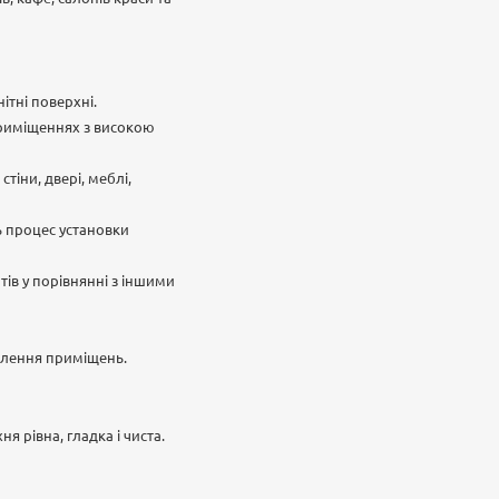
ітні поверхні.
приміщеннях з високою
тіни, двері, меблі,
ь процес установки
ів у порівнянні з іншими
млення приміщень.
я рівна, гладка і чиста.