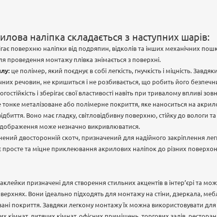
илова наліпка складається з наступних шарів:
гає поверхню наліпки від подряпин, відколів та інших механічних пош
ля проведення монтажу плівка знімається з поверхні.
лу:
це полімер, який поєднує в собі легкість, гнучкість і міцність. Завдяк
ічних речовин, не кришиться і не розбивається, що робить його безпечни
гостійкість і зберігає свої властивості навіть при тривалому впливі зов
 тонке металізоване або полімерне покриття, яке наноситься на акрил
ідбиття. Воно має гладку, світловідбивну поверхню, стійку до вологи т
 відображення може незначно викривлюватися.
нений двосторонній скотч, призначений для надійного закріплення ле
є просте та міцне приклеювання акрилових наліпок до різних поверхон
аклейки призначені для створення стильних акцентів в інтер’єрі та мо
оверхнях. Вони ідеально підходять для монтажу на стіни, дзеркала, меблі
вані покриття. Завдяки легкому монтажу їх можна використовувати для
их кімнат, дитячих кімнат, офісних приміщень, торгових залів, ресторані