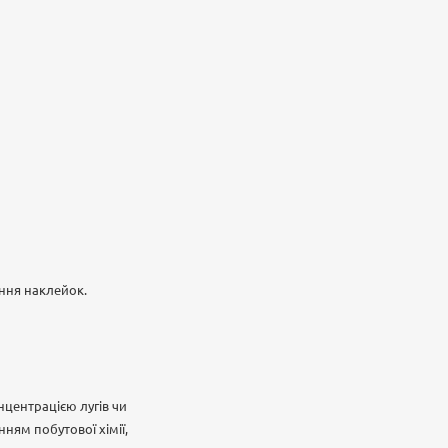
ння наклейок.
центрацією лугів чи
ням побутової хімії,