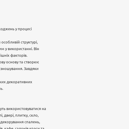
коджень у процесі
и особливій структурі,
м у використанні. Він
нішніх факторів.
ову основу та створює
а зношування. Завдяки
гких декоративних
ь.
жуть використовуватися на
, двері, плитку, скло,
 декорування спалень,
в, кафе, салонів краси та