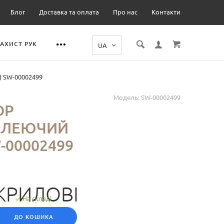
Блог
Доставка та оплата
Про нас
Контакти
ЗАХИСТ РУК
) SW-00002499
Модель:
SW-00002499
ОР
КЛЕЮЧИЙ
-00002499
КРИЛОВІ
На складі
ДО КОШИКА