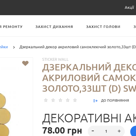
Акції
Я РЕМОНТУ
ЗАХИСТ ДИХАННЯ
ЗАХИСТ ГОЛОВИ
ейки
Дзеркальний декор акриловий самоклеючий золото,33шт (D
STICKER WALL
ДЗЕРКАЛЬНИЙ ДЕК
АКРИЛОВИЙ САМО
ЗОЛОТО,33ШТ (D) SW
ДО ПОРІВНЯННЯ
ДЕКОРАТИВНІ А
78.00 грн
НАЛІПКИ