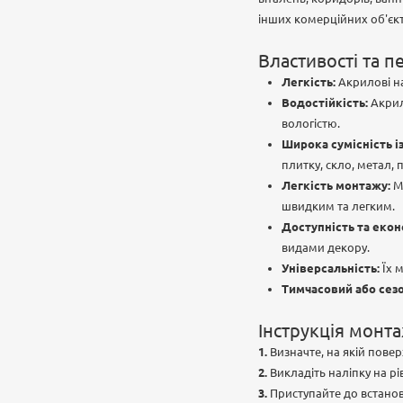
інших комерційних об'єкті
Властивості та п
Легкість:
Акрилові на
Водостійкість:
Акрил
вологістю.
Широка сумісність і
плитку, скло, метал, п
Легкість монтажу:
Мо
швидким та легким.
Доступність та екон
видами декору.
Універсальність:
Їх м
Тимчасовий або сез
Інструкція монта
Визначте, на якій повер
Викладіть наліпку на рі
Приступайте до встанов