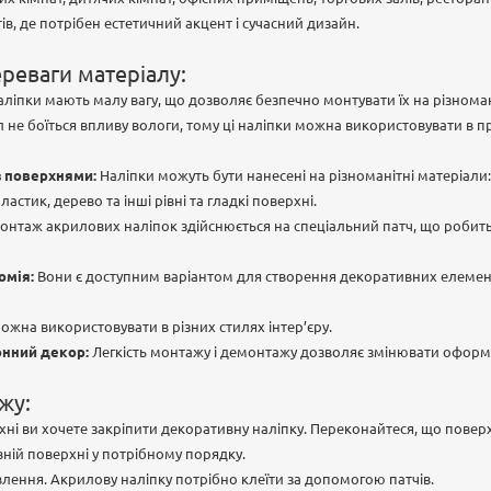
в, де потрібен естетичний акцент і сучасний дизайн.
ереваги матеріалу:
ліпки мають малу вагу, що дозволяє безпечно монтувати їх на різноман
 не боїться впливу вологи, тому ці наліпки можна використовувати в 
з поверхнями:
Наліпки можуть бути нанесені на різноманітні матеріали: с
ластик, дерево та інші рівні та гладкі поверхні.
нтаж акрилових наліпок здійснюється на спеціальний патч, що робит
омія:
Вони є доступним варіантом для створення декоративних елемент
ожна використовувати в різних стилях інтер’єру.
онний декор:
Легкість монтажу і демонтажу дозволяє змінювати офор
жу:
хні ви хочете закріпити декоративну наліпку. Переконайтеся, що поверхн
вній поверхні у потрібному порядку.
лення. Акрилову наліпку потрібно клеїти за допомогою патчів.