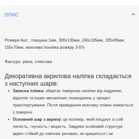
допомогою двосторонніх патчів, які можуть бути круглими або
квадратними, забезпечуючи надійну фіксацію.
ОПИС
Розміри:4шт., товщина 1мм, 300х130мм, 240х105мм, 185х80мм,
155х70мм, можлива похибка розміру 3-5%
Фактура: рівна, глянсова
Декоративна акрилова наліпка складається
з наступних шарів:
Захисна плівка:
зберігає поверхню наліпки від подряпин,
відколів та інших механічних пошкоджень у процесі
транспортування. Після проведення монтажу плівка знімається
з поверхні.
Основний шар з акрилу:
це полімер, який поєднує в собі
легкість, гнучкість і міцність. Завдяки особливій структурі,
акрил стійкий до хімічних речовин, не кришиться і не