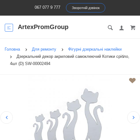
067 077 9 777
Зворотній дзвінок
ArtexPromGroup
Головна
Для ремонту
Фігурні дзеркальні наклейки
Дзеркальний декор акриловий самоклеючий Котики срібло,
4шт (D) SW-00002494