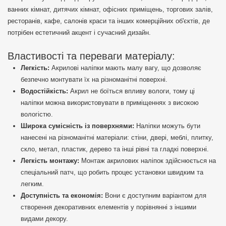
ванних кімнат, дитячих кімнат, офісних приміщень, торгових залів,
ресторанів, кафе, салонів краси та інших комерційних об'єктів, де
потрібен естетичний акцент і сучасний дизайн.
Властивості та переваги матеріалу:
Легкість:
Акрилові наліпки мають малу вагу, що дозволяє
безпечно монтувати їх на різноманітні поверхні.
Водостійкість:
Акрил не боїться впливу вологи, тому ці
наліпки можна використовувати в приміщеннях з високою
вологістю.
Широка сумісність із поверхнями:
Наліпки можуть бути
нанесені на різноманітні матеріали: стіни, двері, меблі, плитку,
скло, метал, пластик, дерево та інші рівні та гладкі поверхні.
Легкість монтажу:
Монтаж акрилових наліпок здійснюється на
спеціальний патч, що робить процес установки швидким та
легким.
Доступність та економія:
Вони є доступним варіантом для
створення декоративних елементів у порівнянні з іншими
видами декору.