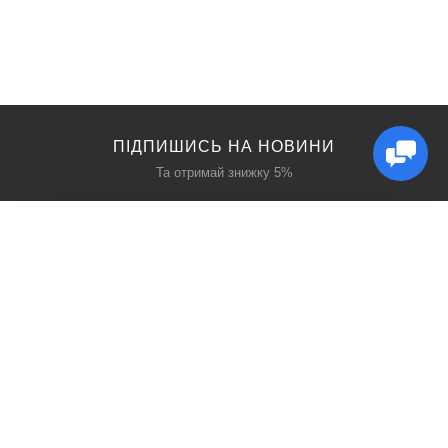
ПІДПИШИСЬ НА НОВИНИ
Та отримай знижку 5%
КАТАЛОГ
ЦІКАВЕ
Захист дихання
Блог
Захист голови
Акції