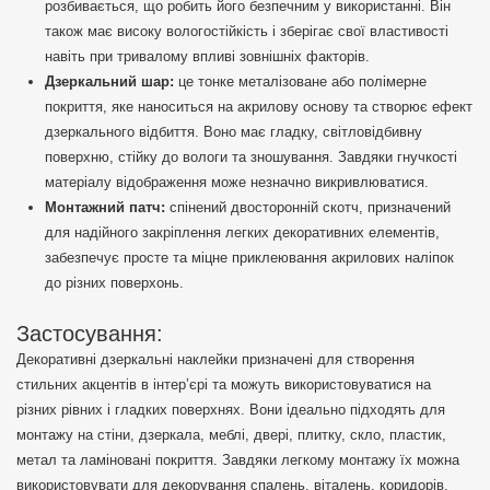
розбивається, що робить його безпечним у використанні. Він
також має високу вологостійкість і зберігає свої властивості
навіть при тривалому впливі зовнішніх факторів.
Дзеркальний шар:
це тонке металізоване або полімерне
покриття, яке наноситься на акрилову основу та створює ефект
дзеркального відбиття. Воно має гладку, світловідбивну
поверхню, стійку до вологи та зношування. Завдяки гнучкості
матеріалу відображення може незначно викривлюватися.
Монтажний патч:
спінений двосторонній скотч, призначений
для надійного закріплення легких декоративних елементів,
забезпечує просте та міцне приклеювання акрилових наліпок
до різних поверхонь.
Застосування:
Декоративні дзеркальні наклейки призначені для створення
стильних акцентів в інтер’єрі та можуть використовуватися на
різних рівних і гладких поверхнях. Вони ідеально підходять для
монтажу на стіни, дзеркала, меблі, двері, плитку, скло, пластик,
метал та ламіновані покриття. Завдяки легкому монтажу їх можна
використовувати для декорування спалень, віталень, коридорів,