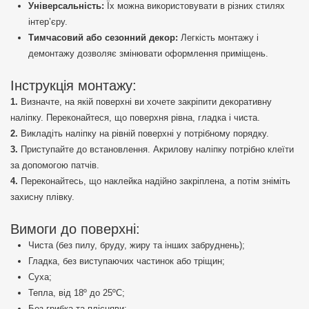
Універсальність:
Їх можна використовувати в різних стилях
інтер’єру.
Тимчасовий або сезонний декор:
Легкість монтажу і
демонтажу дозволяє змінювати оформлення приміщень.
Інструкція монтажу:
Визначте, на якій поверхні ви хочете закріпити декоративну
наліпку. Переконайтеся, що поверхня рівна, гладка і чиста.
Викладіть наліпку на рівній поверхні у потрібному порядку.
Приступайте до встановлення. Акрилову наліпку потрібно клеїти
за допомогою патчів.
Переконайтесь, що наклейка надійно закріплена, а потім зніміть
захисну плівку.
Вимоги до поверхні:
Чиста (без пилу, бруду, жиру та інших забруднень);
Гладка, без виступаючих частинок або тріщин;
Суха;
Тепла, від 18º до 25ºС;
Без грибка та плісняви;