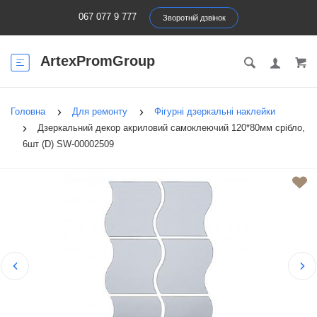
067 077 9 777
Зворотній дзвінок
ArtexPromGroup
Головна
Для ремонту
Фігурні дзеркальні наклейки
Дзеркальний декор акриловий самоклеючий 120*80мм срібло,
6шт (D) SW-00002509