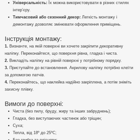
Універсальність:
Їх можна використовувати в різних стилях
інтер’єру.
Тимчасовий або сезонний декор:
Легкість монтажу і
демонтажу дозволяє змінювати оформлення приміщень.
Інструкція монтажу:
Визначте, на якій поверхні ви хочете закріпити декоративну
наліпку. Переконайтеся, що поверхня рівна, гладка і чиста.
Викладіть наліпку на рівній поверхні у потрібному порядку.
Приступайте до встановлення. Акрилову наліпку потрібно клеїти
за допомогою патчів.
Переконайтесь, що наклейка надійно закріплена, а потім зніміть
захисну плівку.
Вимоги до поверхні:
Чиста (без пилу, бруду, жиру та інших забруднень);
Гладка, без виступаючих частинок або тріщин;
Суха;
Тепла, від 18º до 25ºС;
Без грибка та плісняви;