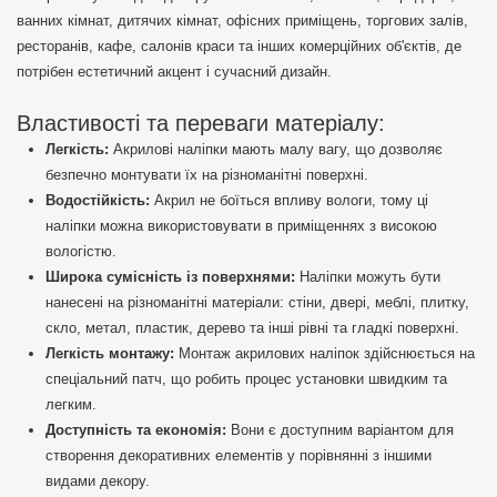
ванних кімнат, дитячих кімнат, офісних приміщень, торгових залів,
ресторанів, кафе, салонів краси та інших комерційних об'єктів, де
потрібен естетичний акцент і сучасний дизайн.
Властивості та переваги матеріалу:
Легкість:
Акрилові наліпки мають малу вагу, що дозволяє
безпечно монтувати їх на різноманітні поверхні.
Водостійкість:
Акрил не боїться впливу вологи, тому ці
наліпки можна використовувати в приміщеннях з високою
вологістю.
Широка сумісність із поверхнями:
Наліпки можуть бути
нанесені на різноманітні матеріали: стіни, двері, меблі, плитку,
скло, метал, пластик, дерево та інші рівні та гладкі поверхні.
Легкість монтажу:
Монтаж акрилових наліпок здійснюється на
спеціальний патч, що робить процес установки швидким та
легким.
Доступність та економія:
Вони є доступним варіантом для
створення декоративних елементів у порівнянні з іншими
видами декору.