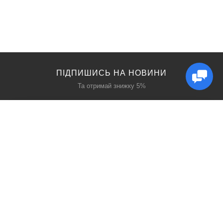
ПІДПИШИСЬ НА НОВИНИ
Та отримай знижку 5%
КАТАЛОГ
ЦІКАВЕ
Захист дихання
Блог
Захист голови
Акції