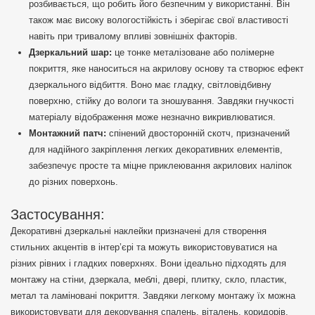
розбивається, що робить його безпечним у використанні. Він
також має високу вологостійкість і зберігає свої властивості
навіть при тривалому впливі зовнішніх факторів.
Дзеркальний шар:
це тонке металізоване або полімерне
покриття, яке наноситься на акрилову основу та створює ефект
дзеркального відбиття. Воно має гладку, світловідбивну
поверхню, стійку до вологи та зношування. Завдяки гнучкості
матеріалу відображення може незначно викривлюватися.
Монтажний патч:
спінений двосторонній скотч, призначений
для надійного закріплення легких декоративних елементів,
забезпечує просте та міцне приклеювання акрилових наліпок
до різних поверхонь.
Застосування:
Декоративні дзеркальні наклейки призначені для створення
стильних акцентів в інтер’єрі та можуть використовуватися на
різних рівних і гладких поверхнях. Вони ідеально підходять для
монтажу на стіни, дзеркала, меблі, двері, плитку, скло, пластик,
метал та ламіновані покриття. Завдяки легкому монтажу їх можна
використовувати для декорування спалень, віталень, коридорів,