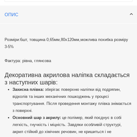
допомогою двосторонніх патчів, які можуть бути круглими або
квадратними, забезпечуючи надійну фіксацію.
ОПИС
Розміри:6шт, товщина 0,65мм,80х120мм,можлива похибка розміру
3-5%
Фактура: рівна, глянсова
Декоративна акрилова наліпка складається
з наступних шарів:
Захисна плівка:
зберігає поверхню наліпки від подряпин,
відколів та інших механічних пошкоджень у процесі
транспортування. Після проведення монтажу плівка знімається
з поверхні.
Основний шар з акрилу:
це полімер, який поєднує в собі
легкість, гнучкість і міцність. Завдяки особливій структурі,
акрил стійкий до хімічних речовин, не кришиться і не