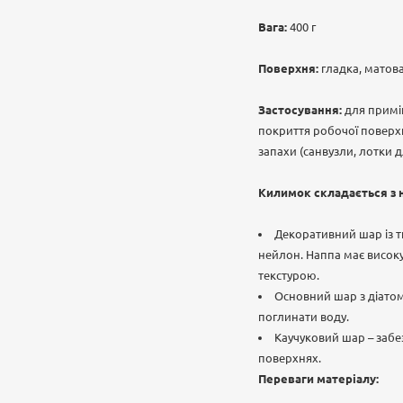
Вага:
400 г
Поверхня:
гладка, матов
Застосування:
для приміщ
покриття робочої поверхні
запахи (санвузли, лотки д
Килимок складається з 
Декоративний шар із т
нейлон. Наппа має високу
текстурою.
Основний шар з діатомо
поглинати воду.
Каучуковий шар – забе
поверхнях.
Переваги матеріалу: