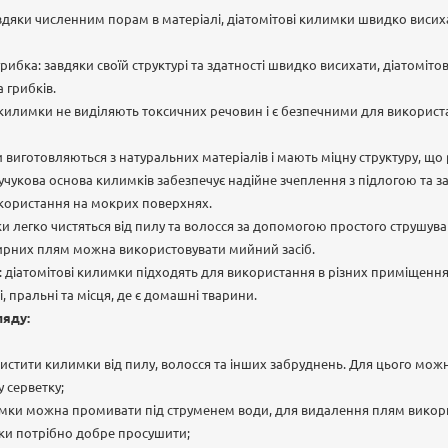
дяки численним порам в матеріалі, діатомітові килимки швидко висиха
 грибка: завдяки своїй структурі та здатності швидко висихати, діатоміт
 грибків.
 килимки не виділяють токсичних речовин і є безпечними для використ
 виготовляються з натуральних матеріалів і мають міцну структуру, що 
учукова основа килимків забезпечує надійне зчеплення з підлогою та з
користання на мокрих поверхнях.
и легко чистяться від пилу та волосся за допомогою простого струшу
рних плям можна використовувати мийний засіб.
діатомітові килимки підходять для використання в різних приміщенн
рі, пральні та місця, де є домашні тварини.
ляду:
истити килимки від пилу, волосся та інших забруднень. Для цього мож
 серветку;
мки можна промивати під струменем води, для видалення плям викорис
ки потрібно добре просушити;