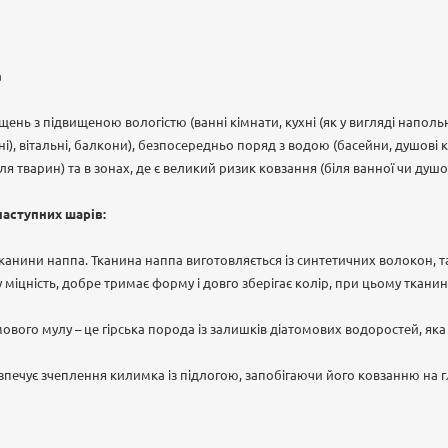
а
ень з підвищеною вологістю (ванні кімнати, кухні (як у вигляді напольно
), вітальні, балкони), безпосередньо поряд з водою (басейни, душові каб
ля тварин) та в зонах, де є великий ризик ковзання (біля ванної чи душов
наступних шарів:
канини наппа. Тканина наппа виготовляється із синтетичних волокон, т
 міцність, добре тримає форму і довго зберігає колір, при цьому ткани
вого мулу – це гірська порода із залишків діатомових водоростей, яка 
зпечує зчеплення килимка із підлогою, запобігаючи його ковзанню на 