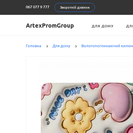
067 077 9 777
Зворотній дзвінок
ArtexPromGroup
ДЛЯ ДОМУ
ДЛ
Головна
Для дому
Вологопоглинаючий кили