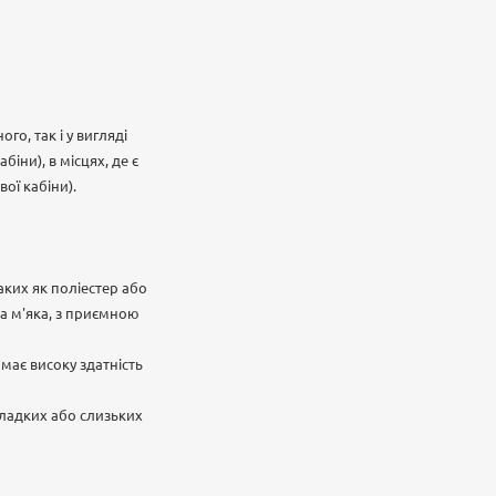
го, так і у вигляді
іни), в місцях, де є
ої кабіни).
аких як поліестер або
на м'яка, з приємною
має високу здатність
гладких або слизьких