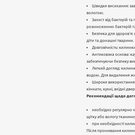
Швидке висихання: зав
вологою.
Захист від бактерій та
розмноженню бактерій та
Безпека для здоров'я:
діти та домашні тварини.
Довговічність: килимки
Антиковзна основа: ка
забезпечуючи безпеку ви
Легкий догляд: килимк
водою. Для видалення жи
Широке використання: 
кімнати, кухні, вхідні две
Рекомендації щодо дог
необхідно регулярно ч
щітку або вологу тканинну
при необхідності кили
Після промивання килим