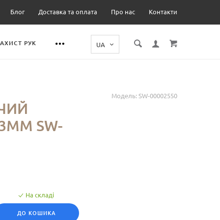
Блог
Доставка та оплата
Про нас
Контакти
ЗАХИСТ РУК
Модель:
SW-00002550
ЧИЙ
3ММ SW-
На складі
ДО КОШИКА