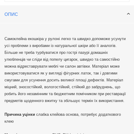
ОПИС
Самоклейна екошкіра у рулоні легко та швидко допоможе усунути
усі проблеми з виробами із натуральної шкіри або її аналогів.
Більше не треба турбуватися про гострі пазурі домашніх
улюбленців чи сліди від попелу цигарок, швидко та самостійно
можна відреставрувати меблі чи салон автівки. Матеріал може
використовуватися як у вигляді фігурних латок, так і довгими
смугами для усунення досить великої площі дефектів. Матеріал
міцний, зносостійкий, вологостійкий, стійкий до забруднень, що
робить його незамінним та бюджетним помічником при реставрації
предметів щоденного вжитку та збільшує термін їх використання.
Причина уцінки
слабка клейова основа, потребує додаткового
клею