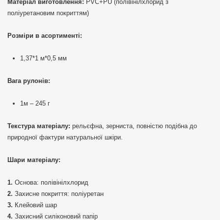
Матеріал виготовлення:
PVC+PU (полівінілхлорид з
поліуретановим покриттям)
Розміри в асортименті:
1,37*1 м*0,5 мм
Вага рулонів:
1м – 245 г
Текстура матеріалу:
рельєфна, зерниста, повністю подібна до
природної фактури натуральної шкіри.
Шари матеріалу:
Основа: полівінілхлорид
Захисне покриття: поліуретан
Клейовий шар
Захисний силіконовий папір