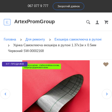
067 077 9 777
Зворотній дзвінок
ArtexPromGroup
Головна
Для ремонту
Екошкіра самоклеюча в рулоні
Уцінка Самоклеюча екошкіра в рулоні 1.37х1м х 0.5мм
Червоний SW-00002168
ХІТ ПРОДАЖІВ