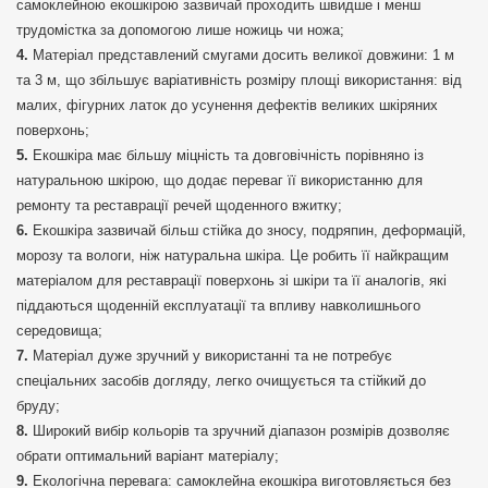
самоклейною екошкірою зазвичай проходить швидше і менш
трудомістка за допомогою лише ножиць чи ножа;
Матеріал представлений смугами досить великої довжини: 1 м
та 3 м, що збільшує варіативність розміру площі використання: від
малих, фігурних латок до усунення дефектів великих шкіряних
поверхонь;
Екошкіра має більшу міцність та довговічність порівняно із
натуральною шкірою, що додає переваг її використанню для
ремонту та реставрації речей щоденного вжитку;
Екошкіра зазвичай більш стійка до зносу, подряпин, деформацій,
морозу та вологи, ніж натуральна шкіра. Це робить її найкращим
матеріалом для реставрації поверхонь зі шкіри та її аналогів, які
піддаються щоденній експлуатації та впливу навколишнього
середовища;
Матеріал дуже зручний у використанні та не потребує
спеціальних засобів догляду, легко очищується та стійкий до
бруду;
Широкий вибір кольорів та зручний діапазон розмірів дозволяє
обрати оптимальний варіант матеріалу;
Екологічна перевага: самоклейна екошкіра виготовляється без