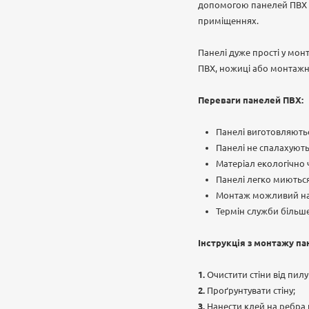
допомогою панелей ПВХ ви
приміщеннях.
Панелі дуже прості у мон
ПВХ, ножиці або монтажний
Переваги панелей ПВХ:
Панелі виготовляютьс
Панелі не спалахують
Матеріал екологічно 
Панелі легко миються
Монтаж можливий на
Термін служби більше
Інструкція з монтажу па
Очистити стіни від пилу
Проґрунтувати стіну;
Нанести клей на ребра 