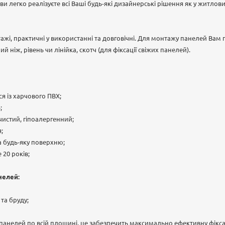
 легко реалізуєте всі Ваші будь-які дизайнерські рішення як у житлових
тажі, практичні у використанні та довговічні. Для монтажу панелей Вам 
 ніж, рівень чи лінійка, скотч (для фіксації свіжих панелей).
я із харчового ПВХ;
;
чистий, гіпоалергенний;
;
 будь-яку поверхню;
 20 років;
нелей:
 та бруду;
панелей по всій площині, це забезпечить максимально ефективну фікса