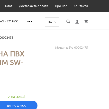
Блог
Доставка та оплата
Про нас
Контакти
ЗАХИСТ РУК
00002475-
Модель:
SW-00002475
НА ПВХ
ММ SW-
На складі
ДО КОШИКА