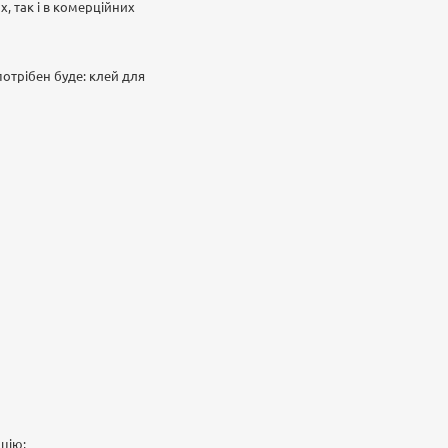
, так і в комерційних
потрібен буде: клей для
цію;