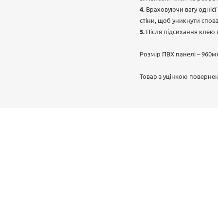
Враховуючи вагу однієї
стіни, щоб уникнути спов
Після підсихання клею
Розмір ПВХ панелі – 960м
Товар з уцінкою повернен