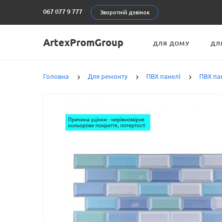
067 077 9 777
Зворотній дзвінок
ArtexPromGroup
ДЛЯ ДОМУ
ДЛ
Головна
Для ремонту
ПВХ панелі
ПВХ па