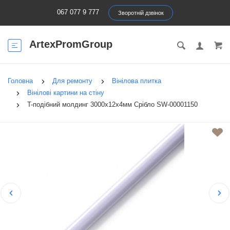
067 077 9 777
Зворотній дзвінок
ArtexPromGroup
Головна
Для ремонту
Вінілова плитка
Вінілові картини на стіну
T-подібний молдинг 3000х12х4мм Срібло SW-00001150