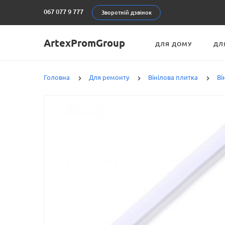
067 077 9 777
Зворотній дзвінок
ArtexPromGroup
ДЛЯ ДОМУ
ДЛ
Головна
Для ремонту
Вінілова плитка
Ві