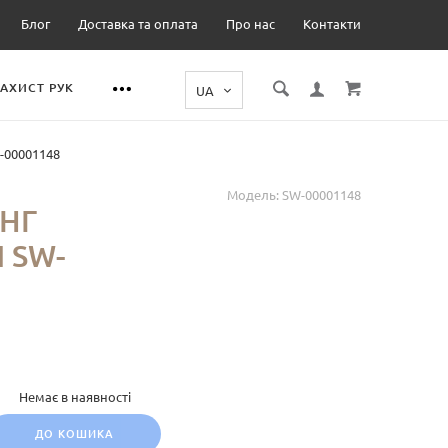
Блог
Доставка та оплата
Про нас
Контакти
ЗАХИСТ РУК
-00001148
Модель:
SW-00001148
НГ
 SW-
Немає в наявності
ДО КОШИКА