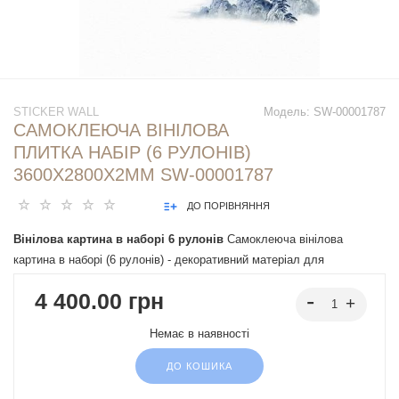
STICKER WALL
Модель:
SW-00001787
САМОКЛЕЮЧА ВІНІЛОВА
ПЛИТКА НАБІР (6 РУЛОНІВ)
3600Х2800Х2ММ SW-00001787
ДО ПОРІВНЯННЯ
Вінілова картина в наборі 6 рулонів
Самоклеюча вінілова
картина в наборі (6 рулонів) - декоративний матеріал для
внутрішнього оздоблення стін, що легко монтується завдяки
4 400.00 грн
клейовій основі. Має різні дизайни, що імітують натуральні
матеріали, підходять під різні інтер'єрні рішення.
Немає в наявності
ДО КОШИКА