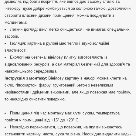
дозволяє підібрати покриття, яке відповідає вашому стилю та
інтер'єру, дуже добре комбінується за колірною гамою, дозволяючи
створити власний дизайн приміщення, можна поєднувати з
молдінгами;
Легкий догляд: вініл легко очищається і не вимагає спеціальних
засобів.
Ізоляція: картина в рулоні має тепло і звукоізоляційні
властивості.
Екологічна безпека: вінілову плитку виготовляють із
відновлюваних ресурсів, а сам матеріал безпечний для здоров'я та
навколишнього середовища.
Інструкція з монтажу:
Вінілову картину в наборі можна клеїти на
скло, гіпсокартон, фарбу, ґрунтований бетон з невеликими
нерівностями і дрібними вибоїнами, але якщо поверхня має побілку,
то необхідно очистити поверхню.
Приміщення під час монтажу має бути сухим, температура
повітря у приміщенні від +15º до +20º С.
Необхідно переконатися, що поверхня, на яку ви збираєтесь
встановити картину, чиста, суха та рівна. Необхідно видалити будь-