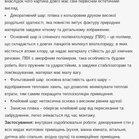
внаслідок чого картина довго має свій первісний естетичний
вигляд.
Декоративний шар: плівка з кольоровим друком високої
роздільної здатності, яка повністю імітує фактуру природних
матеріалів завдяки чіткому та детальному зображенню.
Основний шар із спіненого полівінілхлориду (ПВХ) – це полімер,
що складається з довгих ланцюгів молекул вінілхлориду, в яких
містяться атоми хлору, це надає матеріалу стійкість до дії хімічних
речовин. ПВХ є аморфним полімером, така особливість будови
робить його пружним та ударостійким, а завдяки стабілізаторам та
пом'якшувачам, матеріал має малу вагу.
Фольгований шар: основна властивість цього шару –
відображення теплових хвиль, що дозволяє мінімізувати теплові
втрати, тим самим покращити теплоізоляцію приміщення.
Клейовий шар: нетоксична основа з високим рівнем адгезії.
Захисна плівка – оберігає клейовий шар від пересихання та
забруднення, легко знімається під час монтажу.
Застосування:
внутрішні оздоблювальні роботи: декорування стін у
всіх видах житлових приміщень (кухня, ванна кімната, вітальня,
дитяча або спальня, вхідна група) та комерційних приміщень