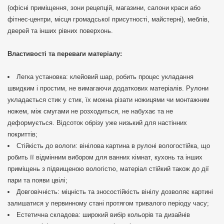
(офісні приміщення, зони рецепцій, магазини, салони краси або
фітнес-центри, місця громадської присутності, майстерні), меблів,
дверей та інших рівних поверхонь.
Властивості та переваги матеріалу:
Легка установка: клейовий шар, робить процес укладання
швидким і простим, не вимагаючи додаткових матеріалів. Рулони
укладається стик у стик, їх можна різати ножицями чи монтажним
ножем, між смугами не розходиться, не набухає та не
деформується. Відсоток обрізу уже низький для настінних
покриттів;
Стійкість до вологи: вінілова картина в рулоні вологостійка, що
робить її відмінним вибором для ванних кімнат, кухонь та інших
приміщень з підвищеною вологістю, матеріал стійкий також до дії
пари та появи цвілі;
Довговічність: міцність та зносостійкість вінілу дозволяє картині
залишатися у первинному стані протягом тривалого періоду часу;
Естетична складова: широкий вибір кольорів та дизайнів