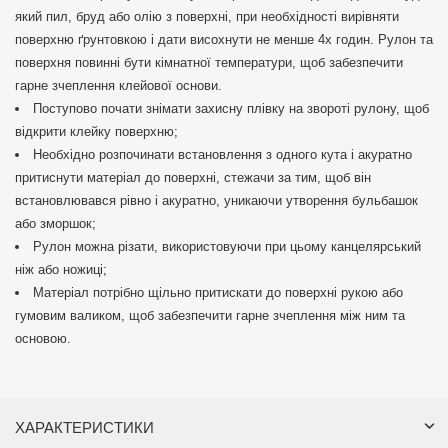
який пил, бруд або олію з поверхні, при необхідності вирівняти
поверхню ґрунтовкою і дати висохнути не менше 4х годин. Рулон та
поверхня повинні бути кімнатної температури, щоб забезпечити
гарне зчеплення клейової основи.
Поступово почати знімати захисну плівку на звороті рулону, щоб
відкрити клейку поверхню;
Необхідно розпочинати встановлення з одного кута і акуратно
притиснути матеріал до поверхні, стежачи за тим, щоб він
встановлювався рівно і акуратно, уникаючи утворення бульбашок
або зморшок;
Рулон можна різати, використовуючи при цьому канцелярський
ніж або ножиці;
Матеріал потрібно щільно притискати до поверхні рукою або
гумовим валиком, щоб забезпечити гарне зчеплення між ним та
основою.
ХАРАКТЕРИСТИКИ