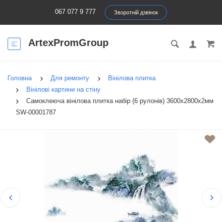
067 077 9 777
Зворотній дзвінок
ArtexPromGroup
Головна
Для ремонту
Вінілова плитка
Вінілові картини на стіну
Самоклеюча вінілова плитка набір (6 рулонів) 3600х2800х2мм
SW-00001787