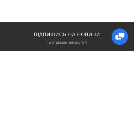
ПІДПИШИСЬ НА НОВИНИ
Та отримай знижку 5%
КАТАЛОГ
ЦІКАВЕ
Захист дихання
Блог
Захист голови
Акції
Захист рук
Виробники