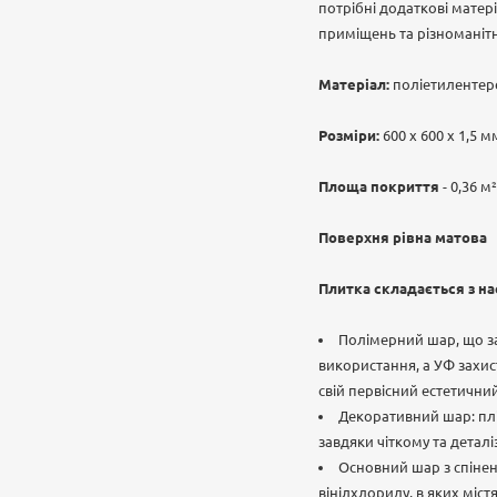
потрібні додаткові матері
приміщень та різноманіт
Матеріал:
поліетилентер
Розміри:
600 х 600 х 1,5 м
Площа покриття
- 0,36 м²
Поверхня рівна матова
Плитка складається з на
Полімерний шар, що за
використання, а УФ захис
свій первісний естетични
Декоративний шар: плі
завдяки чіткому та дета
Основний шар з спінен
вінілхлориду, в яких міст