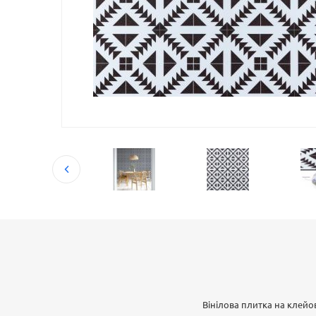
Вінілова плитка на клейо