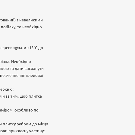
нтований) з невеликими
 побілку, то необхідно
перевищувати +15˚С до
 рівна. Необхідно
вкою та дати висохнути
рне зчеплення клейової
верхню;
ачи за тим, щоб плитка
озміром, особливо по
ти плитку ребром до місця
ючи приклеєну частину;