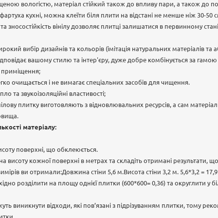
еною вологістю, матеріал стійкий також до впливу пари, а також до по
артуха кухні, можна клеїти біля плити на відстані не менше ніж 30-50 с
ь та зносостійкість вінілу дозволяє плитці залишатися в первинному ста
рокий вибір дизайнів та кольорів (імітація натуральних матеріалів та а
відповідає вашому стилю та інтер'єру, дуже добре комбінується за гамо
 приміщення;
егко очищається і не вимагає спеціальних засобів для чищення.
пло та звукоізоляційні властивості;
інілову плитку виготовляють з відновлювальних ресурсів, а сам матеріа
овища.
лькості матеріалу:
исоту поверхні, що обклеюється.
 висоту кожної поверхні в метрах та складіть отримані результати, щ
мірів ви отримали:Довжина стіни 5,6 м.Висота стіни 3,2 м. 5,6*3,2 = 17,9
но розділити на площу однієї плитки (600*600= 0,36) та округлити у бі
уть виникнути відходи, які пов’язані з підрізуванням плитки, тому рек
итки.