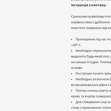
Інструкція з монтажу:
Самоклеючу вінілову плит
нерівностями і дрібними 
очистити поверхню від не
Приміщення під час м
+20º С.
Необхідно переконатися
видалити будь-який пил, 
не менше 4 годин. Плитка
основи.
Поступово почати знім
Необхідно розпочати у
встановлювалася рівно і
Плитку можна різати, 
краях та в кутах поверхні;
Для стикування смуг н
стику з приклеєною плит