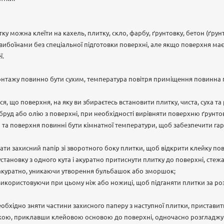
ку можна клеїти на кахель, плитку, скло, фарбу, ґрунтовку, бетон (ґру
вибоїнами без спеціальної підготовки поверхні, але якщо поверхня має
ї.
онтажу повинно бути сухим, температура повітря приміщення повинна 
, що поверхня, на яку ви збираєтесь встановити плитку, чиста, суха та
бруд або олію з поверхні, при необхідності вирівняти поверхню ґрунто
 та поверхня повинні бути кімнатної температури, щоб забезпечити га
ати захисний папір зі зворотного боку плитки, щоб відкрити клейку по
становку з одного кута і акуратно притиснути плитку до поверхні, стеж
 акуратно, уникаючи утворення бульбашок або зморшок;
використовуючи при цьому ніж або ножиці, щоб підганяти плитки за р
еобхідно зняти частини захисного паперу з наступної плитки, пристави
кою, приклавши клейовою основою до поверхні, одночасно розгладжу