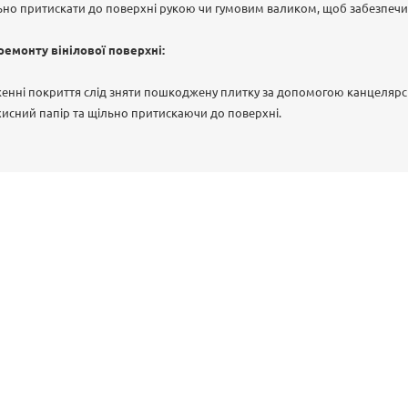
ьно притискати до поверхні рукою чи гумовим валиком, щоб забезпечи
ремонту вінілової поверхні:
нні покриття слід зняти пошкоджену плитку за допомогою канцелярсь
хисний папір та щільно притискаючи до поверхні.