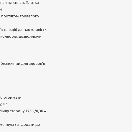
яви плісняви. Плитка
м;
ні протягом тривалого
бстракції) дає можливість
ю кольорів, дозволяючи
л безпечний для здоров'я
об отримати
2 м²
льшу сторону:17,92/0,36 =
омендується додати до