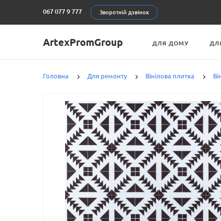
067 077 9 777
Зворотній дзвінок
ArtexPromGroup
ДЛЯ ДОМУ
ДЛ
Головна
Для ремонту
Вінілова плитка
Ві