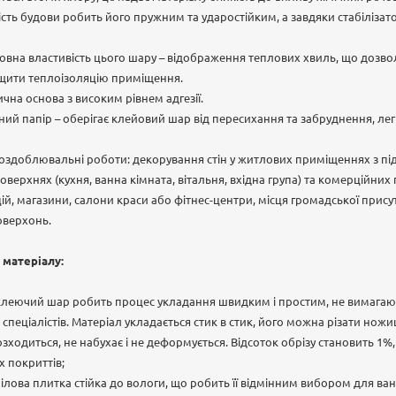
сть будови робить його пружним та ударостійким, а завдяки стабіліза
вна властивість цього шару – відображення теплових хвиль, що дозвол
щити теплоізоляцію приміщення.
чна основа з високим рівнем адгезії.
ий папір – оберігає клейовий шар від пересихання та забруднення, легк
 оздоблювальні роботи: декорування стін у житлових приміщеннях з п
оверхнях (кухня, ванна кімната, вітальня, вхідна група) та комерційних
й, магазини, салони краси або фітнес-центри, місця громадської присутн
оверхонь.
 матеріалу:
оклеючий шар робить процес укладання швидким і простим, не вимагаю
 спеціалістів. Матеріал укладається стик в стик, його можна різати н
зходиться, не набухає і не деформується. Відсоток обрізу становить 1
 покриттів;
інілова плитка стійка до вологи, що робить її відмінним вибором для ван