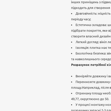
інших приміщень з підвищ
підходить для створення ф
Довговічність: міцніст
періоду часу;
Естетична складова: ши
підібрати покриття, яке 
створити власний дизайн
Легкий догляд: вініл л
Ізоляція: плитка має те
Екологічна безпека: в
та навколишнього серед
Розрахунок потрібної кі
Виміряйте довжину і в
Перемножте довжину на
площу.Наприклад, після ви
Отриману площу необхід
49,77, округлюємо до 50.
У процесі монтажу мож
розрахунку запасні 2-3 пл