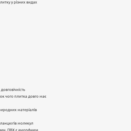
плитку у різних видах
довговічність
ок чого плитка довго має
природних матеріалів
х ланцюгів молекул
човин. ПВХ є аморфним