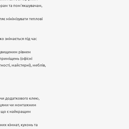
торам та пом'якшувачам,
яє мінімізувати теплові
о знімається під час
ідвищеним рівнем
 приміщень (офісні
ості, майстерні), меблів,
чи додаткового клею,
ожицями чи монтажним
%, що є найкращим
них кімнат, кухонь та