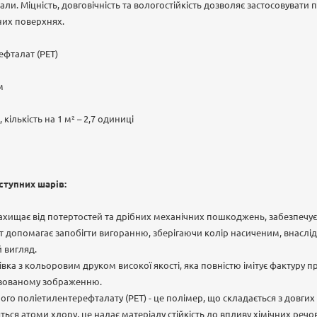
али. Міцність, довговічність та вологостійкість дозволяє застосовувати 
них поверхнях.
ефталат (PET)
м
, кількість на 1 м² – 2,7 одиниці
ступних шарів:
хищає від потертостей та дрібних механічних пошкоджень, забезпечує 
т допомагає запобігти вигоранню, зберігаючи колір насиченим, внаслід
й вигляд.
вка з кольоровим друком високої якості, яка повністю імітує фактуру 
лізованому зображенню.
ого поліетилентерефталату (PET) - це полімер, що складається з довги
яться атоми хлору, це надає матеріалу стійкість до впливу хімічних ре