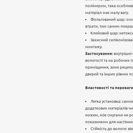
полімером, така особливі
матеріал має малу вагу.
Фольгований шар: осно
втрати, тим самим покра
Клейовий шар: нетокси
Захисний силіконізован
монтажу.
Застосування:
внутрішні
вологості та на робочих п
приміщення, зони рецепці
дверей та інших рівних п
Властивості та переваги
Легка установка: сам
додаткових матеріалів чи
ножем, між смугами не ро
показником для настінних
Стійкість до вологи: в