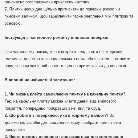
одночасно розгладжуючи приклеєну частину;
Плитки необхідно щільно притискати до поверхні рукою чи
гумовим валиком, щоб забезпечити гарне зчеплення між плиткою та
основою.
Інструкція з часткового ремонту вінілової поверхні:
При частковому пошкодженні покриття слід зняти пошкоджену
плитку за допомогою канцелярського ножа або шпателя і вставити
нову, знявши захисний папір та щільно притискаючи до поверхні.
Відповіді на найчастіші запитання:
Чи можна клеїти самоклеючу плитку на кахельну плитку?
Так, на кахельну плитку можна клеїти даний вид вінілового
покриття, попередньо прибравши з неї пил та бруд.
Що робити з поверхнею, яка в жирному нальоті?
За
допомогою засобів для видалення жиру прибрати наліт, потім
просушити.
Якого розміру нерівності допускаються для монтування