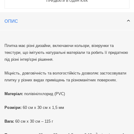
ПРИДБАТИ В ОДИН КЛІК
ОПИС
Плитка має різні дизайни, включаючи кольори, візерунки та
текстури, що імітують натуральні матеріали та робить її придатною
під різні інтер'єрні рішення.
Міцність, довговічність та вологостійкість дозволяє застосовувати
плитку у різних видах приміщень та різноманітних поверхнях.
Матеріал:
полівінілхлорид (PVC)
Розміри:
60 см х 30 см х 1,5 мм
Вага:
60 см х 30 см – 115 г
2