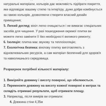
натуральні матеріали, кольорів дає можливість підібрати покриття,
яке відповідає вашому стилю та інтер'єру, дуже добре комбінується
за гамою кольорів, дозволяючи створити власний дизайн
приміщення;
Легкий догляд:
вініл легко очищається і не вимагає спеціальних
засобів для чищення. У разі пошкодження окремої плитки ви
можете легко замінити її без необхідності великого ремонту;
Ізоляція:
плитка має звукову та теплоізоляцію;
Екологічна безпека:
вінілову плитку виготовляють з
відновлювальних ресурсів, а сам матеріал безпечний для здоров'я
та навколишнього середовища.
Розрахунок потрібної кількості матеріалу:
Виміряйте довжину і висоту поверхні, що обклеюється.
Перемножте довжину на висоту кожної поверхні в метрах та
складіть отримані результати, щоб отримати площу.
Наприклад, після вимірів ви отримали:
Довжина стіни 4,35м