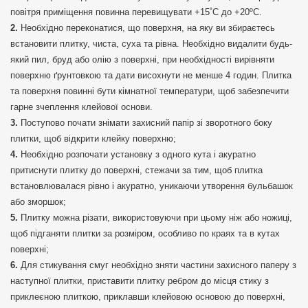
повітря приміщення повинна перевищувати +15˚С до +20ºС.
Необхідно переконатися, що поверхня, на яку ви збираєтесь
встановити плитку, чиста, суха та рівна. Необхідно видалити будь-
який пил, бруд або олію з поверхні, при необхідності вирівняти
поверхню ґрунтовкою та дати висохнути не менше 4 годин. Плитка
та поверхня повинні бути кімнатної температури, щоб забезпечити
гарне зчеплення клейової основи.
Поступово почати знімати захисний папір зі зворотного боку
плитки, щоб відкрити клейку поверхню;
Необхідно розпочати установку з одного кута і акуратно
притиснути плитку до поверхні, стежачи за тим, щоб плитка
встановлювалася рівно і акуратно, уникаючи утворення бульбашок
або зморшок;
Плитку можна різати, використовуючи при цьому ніж або ножиці,
щоб підганяти плитки за розміром, особливо по краях та в кутах
поверхні;
Для стикування смуг необхідно зняти частини захисного паперу з
наступної плитки, приставити плитку ребром до місця стику з
приклеєною плиткою, приклавши клейовою основою до поверхні,