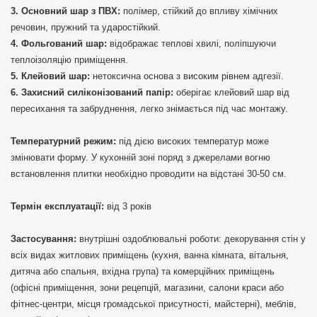
Основний шар з ПВХ:
полімер, стійкий до впливу хімічних
речовин, пружний та ударостійкий.
Фольгований шар:
відображає теплові хвилі, поліпшуючи
теплоізоляцію приміщення.
Клейовий шар:
нетоксична основа з високим рівнем адгезії.
Захисний силіконізований папір:
оберігає клейовий шар від
пересихання та забруднення, легко знімається під час монтажу.
Температурний режим:
під дією високих температур може
змінювати форму. У кухонній зоні поряд з джерелами вогню
встановлення плитки необхідно проводити на відстані 30-50 см.
Термін експлуатації:
від 3 років
Застосування:
внутрішні оздоблювальні роботи: декорування стін у
всіх видах житлових приміщень (кухня, ванна кімната, вітальня,
дитяча або спальня, вхідна група) та комерційних приміщень
(офісні приміщення, зони рецепцій, магазини, салони краси або
фітнес-центри, місця громадської присутності, майстерні), меблів,