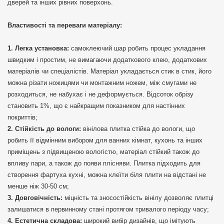
дверей та інших рівних поверхонь.
Властивості та переваги матеріалу:
Легка установка:
самоклеючий шар робить процес укладання
швидким і простим, не вимагаючи додаткового клею, додаткових
матеріалів чи спеціалістів. Матеріал укладається стик в стик, його
можна різати ножицями чи монтажним ножем, між смугами не
розходиться, не набухає і не деформується. Відсоток обрізу
становить 1%, що є найкращим показником для настінних
покриттів;
Стійкість до вологи:
вінілова плитка стійка до вологи, що
робить її відмінним вибором для ванних кімнат, кухонь та інших
приміщень з підвищеною вологістю, матеріал стійкий також до
впливу пари, а також до появи плісняви. Плитка підходить для
створення фартуха кухні, можна клеїти біля плити на відстані не
менше ніж 30-50 см;
Довговічність:
міцність та зносостійкість вінілу дозволяє плитці
залишатися в первинному стані протягом тривалого періоду часу;
Естетична складова:
широкий вибір дизайнів, що імітують