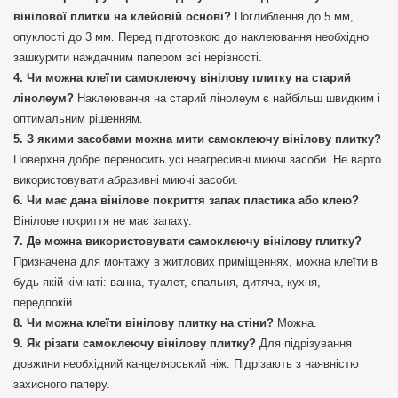
вінілової плитки на клейовій основі?
Поглиблення до 5 мм,
опуклості до 3 мм. Перед підготовкою до наклеювання необхідно
зашкурити наждачним папером всі нерівності.
Чи можна клеїти самоклеючу вінілову плитку на старий
лінолеум?
Наклеювання на старий лінолеум є найбільш швидким і
оптимальним рішенням.
З якими засобами можна мити самоклеючу вінілову плитку?
Поверхня добре переносить усі неагресивні миючі засоби. Не варто
використовувати абразивні миючі засоби.
Чи має дана вінілове покриття запах пластика або клею?
Вінілове покриття не має запаху.
Де можна використовувати самоклеючу вінілову плитку?
Призначена для монтажу в житлових приміщеннях, можна клеїти в
будь-якій кімнаті: ванна, туалет, спальня, дитяча, кухня,
передпокій.
Чи можна клеїти вінілову плитку на стіни?
Можна.
Як різати самоклеючу вінілову плитку?
Для підрізування
довжини необхідний канцелярський ніж. Підрізають з наявністю
захисного паперу.