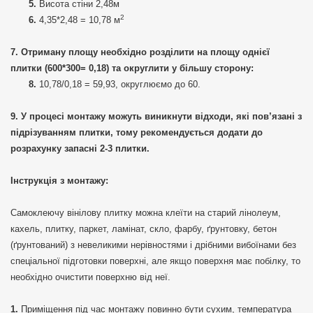
Висота стіни 2,48м
2
4,35*2,48 = 10,78 м
Отриману площу необхідно розділити на площу однієї
плитки (600*300= 0,18) та округлити у більшу сторону:
10,78/0,18 = 59,93, округлюємо до 60.
У процесі монтажу можуть виникнути відходи, які пов’язані з
підрізуванням плитки, тому рекомендується додати до
розрахунку запасні 2-3 плитки.
Інструкція з монтажу:
Самоклеючу вінілову плитку можна клеїти на старий лінолеум,
кахель, плитку, паркет, ламінат, скло, фарбу, ґрунтовку, бетон
(ґрунтований) з невеликими нерівностями і дрібними вибоїнами без
спеціальної підготовки поверхні, але якщо поверхня має побілку, то
необхідно очистити поверхню від неї.
Приміщення під час монтажу повинно бути сухим, температура