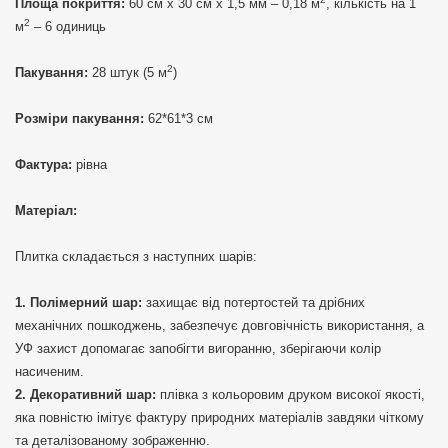
Площа покриття:
60 см х 30 см х 1,5 мм – 0,18 м
, кількість на 1
2
м
– 6 одиниць
2
Пакування:
28 штук (5 м
)
Розміри пакування:
62*61*3 см
Фактура:
рівна
Матеріал:
Плитка складається з наступних шарів:
Полімерний шар:
захищає від потертостей та дрібних
механічних пошкоджень, забезпечує довговічність використання, а
УФ захист допомагає запобігти вигоранню, зберігаючи колір
насиченим.
Декоративний шар:
плівка з кольоровим друком високої якості,
яка повністю імітує фактуру природних матеріалів завдяки чіткому
та деталізованому зображенню.