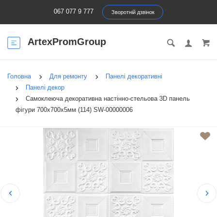
067 077 9 777
Зворотній дзвінок
ArtexPromGroup
Головна
Для ремонту
Панелі декоративні
Панелі декор
Самоклеюча декоративна настінно-стельова 3D панель
фігури 700х700х5мм (114) SW-00000006