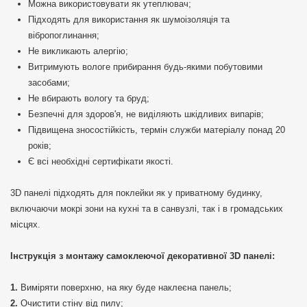
Можна використовувати як утеплювач;
Підходять для використання як шумоізоляція та
вібропоглинання;
Не викликають алергію;
Витримують вологе прибирання будь-якими побутовими
засобами;
Не вбирають вологу та бруд;
Безпечні для здоров'я, не виділяють шкідливих випарів;
Підвищена зносостійкість, термін служби матеріалу понад 20
років;
Є всі необхідні сертифікати якості.
3D панелі підходять для поклейки як у приватному будинку,
включаючи мокрі зони на кухні та в санвузлі, так і в громадських
місцях.
Інструкція з монтажу самоклеючої декоративної 3D панелі:
Виміряти поверхню, на яку буде наклеєна панель;
Очистити стіну від пилу;