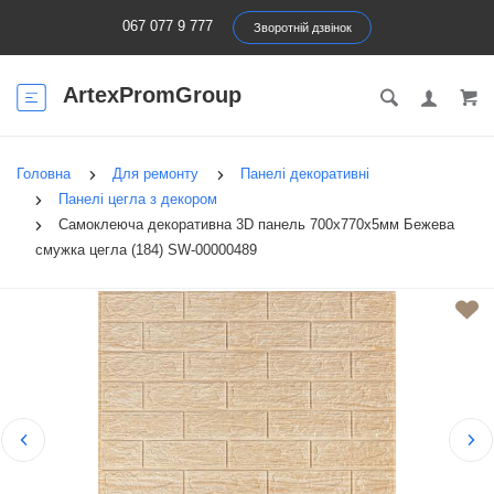
067 077 9 777
Зворотній дзвінок
ArtexPromGroup
Головна
Для ремонту
Панелі декоративні
Панелі цегла з декором
Самоклеюча декоративна 3D панель 700х770х5мм Бежева
смужка цегла (184) SW-00000489