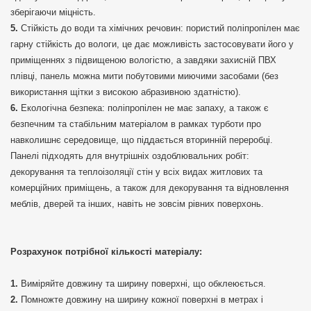
зберігаючи міцність.
Стійкість до води та хімічних речовин: пористий поліпропілен має
гарну стійкість до вологи, це дає можливість застосовувати його у
приміщеннях з підвищеною вологістю, а завдяки захисній ПВХ
плівці, панель можна мити побутовими миючими засобами (без
використання щітки з високою абразивною здатністю).
Екологічна безпека: поліпропілен не має запаху, а також є
безпечним та стабільним матеріалом в рамках турботи про
навколишнє середовище, що піддається вторинній переробці.
Панелі підходять для внутрішніх оздоблювальних робіт:
декорування та теплоізоляції стін у всіх видах житлових та
комерційних приміщень, а також для декорування та відновлення
меблів, дверей та інших, навіть не зовсім рівних поверхонь.
Розрахунок потрібної кількості матеріалу:
Виміряйте довжину та ширину поверхні, що обклеюється.
Помножте довжину на ширину кожної поверхні в метрах і