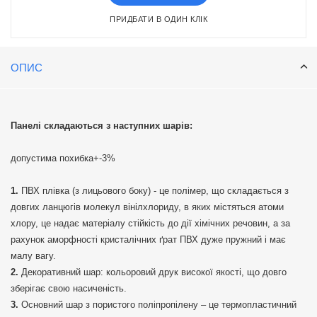
ПРИДБАТИ В ОДИН КЛІК
ОПИС
Панелі складаються з наступних шарів:
допустима похибка+-3%
ПВХ плівка (з лицьового боку) - це полімер, що складається з
довгих ланцюгів молекул вінілхлориду, в яких містяться атоми
хлору, це надає матеріалу стійкість до дії хімічних речовин, а за
рахунок аморфності кристалічних ґрат ПВХ дуже пружний і має
малу вагу.
Декоративний шар: кольоровий друк високої якості, що довго
зберігає свою насиченість.
Основний шар з пористого поліпропілену – це термопластичний