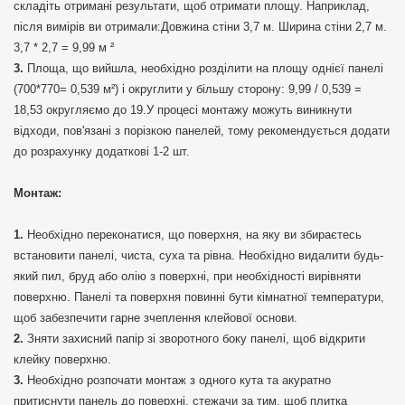
складіть отримані результати, щоб отримати площу. Наприклад,
після вимірів ви отримали:Довжина стіни 3,7 м. Ширина стіни 2,7 м.
3,7 * 2,7 = 9,99 м ²
Площа, що вийшла, необхідно розділити на площу однієї панелі
(700*770= 0,539 м²) і округлити у більшу сторону: 9,99 / 0,539 =
18,53 округляємо до 19.У процесі монтажу можуть виникнути
відходи, пов'язані з порізкою панелей, тому рекомендується додати
до розрахунку додаткові 1-2 шт.
Монтаж:
Необхідно переконатися, що поверхня, на яку ви збираєтесь
встановити панелі, чиста, суха та рівна. Необхідно видалити будь-
який пил, бруд або олію з поверхні, при необхідності вирівняти
поверхню. Панелі та поверхня повинні бути кімнатної температури,
щоб забезпечити гарне зчеплення клейової основи.
Зняти захисний папір зі зворотного боку панелі, щоб відкрити
клейку поверхню.
Необхідно розпочати монтаж з одного кута та акуратно
притиснути панель до поверхні, стежачи за тим, щоб плитка