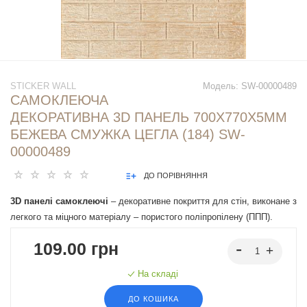
STICKER WALL
Модель:
SW-00000489
САМОКЛЕЮЧА
ДЕКОРАТИВНА 3D ПАНЕЛЬ 700Х770Х5ММ
БЕЖЕВА СМУЖКА ЦЕГЛА (184) SW-
00000489
ДО ПОРІВНЯННЯ
3D панелі самоклеючі
– декоративне покриття для стін, виконане з
легкого та міцного матеріалу – пористого поліпропілену (ППП).
Основна особливість – рельєфний малюнок у вигляді цегли у
109.00 грн
широкому різноманітті кольорів та наявність клейового шару, що
дозволяє встановити панелі без необхідності застосування
На складі
додаткових матеріалів.
ДО КОШИКА