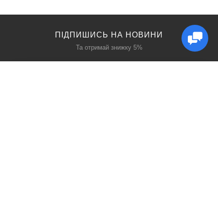
ПІДПИШИСЬ НА НОВИНИ
Та отримай знижку 5%
КАТАЛОГ
ЦІКАВЕ
Захист дихання
Блог
Захист голови
Акції
Захист рук
Виробники
Захист очей
Пошук