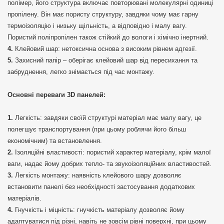
полімер, його структура включає повторювані молекулярні одиниці
пропілену. Він має пористу структуру, завдяки чому має гарну
термоізоляцію і низьку щільність, а відповідно і малу вагу.
Пористий поліпропілен також стійкий до вологи і хімічно інертний.
Клейовий шар: нетоксична основа з високим рівнем адгезії.
Захисний папір – оберігає клейовий шар від пересихання та
забруднення, легко знімається під час монтажу.
Основні переваги 3D панелей:
Легкість: завдяки своїй структурі матеріал має малу вагу, це
полегшує транспортування (при цьому роблячи його більш
економічним) та встановлення.
Ізоляційні властивості: пористий характер матеріалу, крім малої
ваги, надає йому добрих тепло- та звукоізоляційних властивостей.
Легкість монтажу: наявність клейового шару дозволяє
встановити панелі без необхідності застосування додаткових
матеріалів.
Гнучкість і міцність: гнучкість матеріалу дозволяє йому
адаптуватися під різні, навіть не зовсім рівні поверхні, при цьому