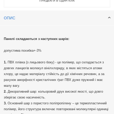
ПРИДБАТИ В ОДИН КЛІК
ОПИС
Панелі складаються з наступних шарів:
допустима похибка+-3%
ПВХ плівка (з лицьового боку) - це полімер, що складається з
довгих ланцюгів молекул вінілхлориду, в яких містяться атоми
хлору, це надає матеріалу стійкість до дії хімічних речовин, а за
рахунок аморфності кристалічних ґрат ПВХ дуже пружний і має
малу вагу.
Декоративний шар: кольоровий друк високої якості, що довго
зберігає свою насиченість.
Основний шар з пористого поліпропілену – це термопластичний
полімер, його структура включає повторювані молекулярні одиниці