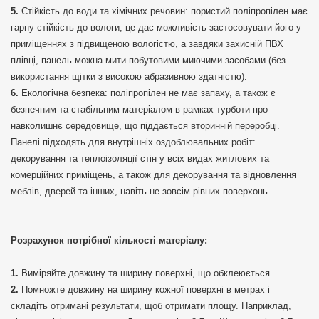
Стійкість до води та хімічних речовин: пористий поліпропілен має
гарну стійкість до вологи, це дає можливість застосовувати його у
приміщеннях з підвищеною вологістю, а завдяки захисній ПВХ
плівці, панель можна мити побутовими миючими засобами (без
використання щітки з високою абразивною здатністю).
Екологічна безпека: поліпропілен не має запаху, а також є
безпечним та стабільним матеріалом в рамках турботи про
навколишнє середовище, що піддається вторинній переробці.
Панелі підходять для внутрішніх оздоблювальних робіт:
декорування та теплоізоляції стін у всіх видах житлових та
комерційних приміщень, а також для декорування та відновлення
меблів, дверей та інших, навіть не зовсім рівних поверхонь.
Розрахунок потрібної кількості матеріалу:
Виміряйте довжину та ширину поверхні, що обклеюється.
Помножте довжину на ширину кожної поверхні в метрах і
складіть отримані результати, щоб отримати площу. Наприклад,