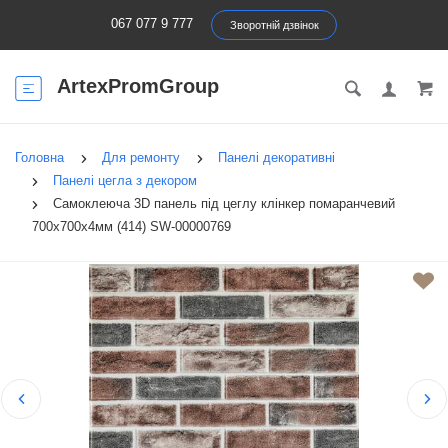
067 077 9 777
Зворотній дзвінок
ArtexPromGroup
Головна
Для ремонту
Панелі декоративні
Панелі цегла з декором
Самоклеюча 3D панель під цеглу клінкер помаранчевий
700x700x4мм (414) SW-00000769