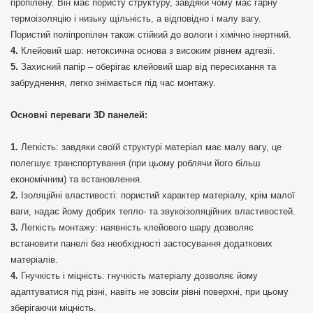
пропілену. Він має пористу структуру, завдяки чому має гарну
термоізоляцію і низьку щільність, а відповідно і малу вагу.
Пористий поліпропілен також стійкий до вологи і хімічно інертний.
Клейовий шар: нетоксична основа з високим рівнем адгезії.
Захисний папір – оберігає клейовий шар від пересихання та
забруднення, легко знімається під час монтажу.
Основні переваги 3D панелей:
Легкість: завдяки своїй структурі матеріал має малу вагу, це
полегшує транспортування (при цьому роблячи його більш
економічним) та встановлення.
Ізоляційні властивості: пористий характер матеріалу, крім малої
ваги, надає йому добрих тепло- та звукоізоляційних властивостей.
Легкість монтажу: наявність клейового шару дозволяє
встановити панелі без необхідності застосування додаткових
матеріалів.
Гнучкість і міцність: гнучкість матеріалу дозволяє йому
адаптуватися під різні, навіть не зовсім рівні поверхні, при цьому
зберігаючи міцність.