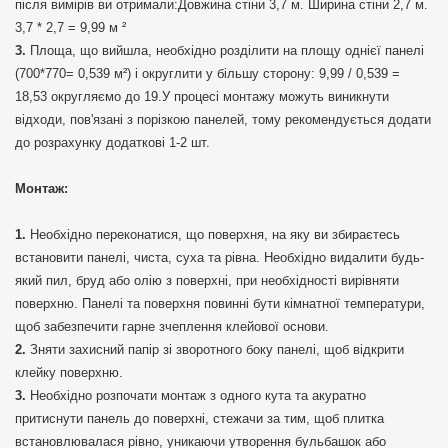
після вимірів ви отримали:Довжина стіни 3,7 м. Ширина стіни 2,7 м.
3,7 * 2,7 = 9,99 м ²
Площа, що вийшла, необхідно розділити на площу однієї панелі
(700*770= 0,539 м²) і округлити у більшу сторону: 9,99 / 0,539 =
18,53 округляємо до 19.У процесі монтажу можуть виникнути
відходи, пов'язані з порізкою панелей, тому рекомендується додати
до розрахунку додаткові 1-2 шт.
Монтаж:
Необхідно переконатися, що поверхня, на яку ви збираєтесь
встановити панелі, чиста, суха та рівна. Необхідно видалити будь-
який пил, бруд або олію з поверхні, при необхідності вирівняти
поверхню. Панелі та поверхня повинні бути кімнатної температури,
щоб забезпечити гарне зчеплення клейової основи.
Зняти захисний папір зі зворотного боку панелі, щоб відкрити
клейку поверхню.
Необхідно розпочати монтаж з одного кута та акуратно
притиснути панель до поверхні, стежачи за тим, щоб плитка
встановлювалася рівно, уникаючи утворення бульбашок або