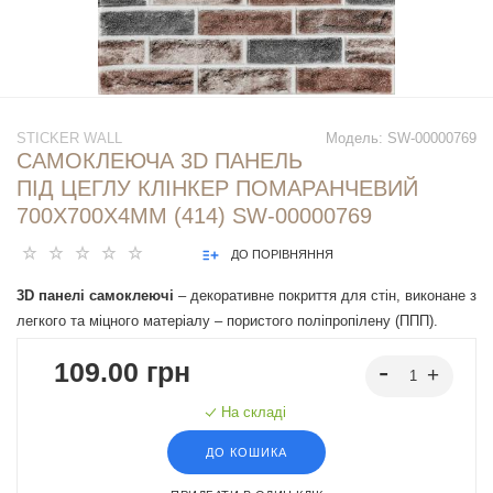
STICKER WALL
Модель:
SW-00000769
САМОКЛЕЮЧА 3D ПАНЕЛЬ
ПІД ЦЕГЛУ КЛІНКЕР ПОМАРАНЧЕВИЙ
700X700X4ММ (414) SW-00000769
ДО ПОРІВНЯННЯ
3D панелі самоклеючі
– декоративне покриття для стін, виконане з
легкого та міцного матеріалу – пористого поліпропілену (ППП).
Основна особливість – рельєфний малюнок у вигляді цегли у
109.00 грн
широкому різноманітті кольорів та наявність клейового шару, що
дозволяє встановити панелі без необхідності застосування
На складі
додаткових матеріалів.
ДО КОШИКА