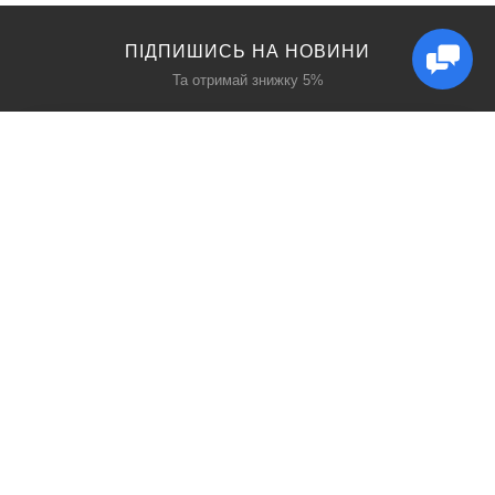
ПІДПИШИСЬ НА НОВИНИ
Та отримай знижку 5%
КАТАЛОГ
ЦІКАВЕ
Захист дихання
Блог
Захист голови
Акції
Захист рук
Виробники
Захист очей
Пошук