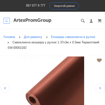
067 077 9 777
Зворотній дзвінок
ArtexPromGroup
Головна
Для ремонту
Екошкіра самоклеюча в рулоні
Самоклеюча екошкіра у рулоні 1.37х3м х 0.5мм Теракотовий
SW-00002182