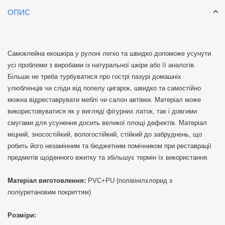
ОПИС
Самоклейна екошкіра у рулоні легко та швидко допоможе усунути
усі проблеми з виробами із натуральної шкіри або її аналогів.
Більше не треба турбуватися про гострі пазурі домашніх
улюбленців чи сліди від попелу цигарок, швидко та самостійно
можна відреставрувати меблі чи салон автівки. Матеріал може
використовуватися як у вигляді фігурних латок, так і довгими
смугами для усунення досить великої площі дефектів. Матеріал
міцний, зносостійкий, вологостійкий, стійкий до забруднень, що
робить його незамінним та бюджетним помічником при реставрації
предметів щоденного вжитку та збільшує термін їх використання.
Матеріал виготовлення:
PVC+PU (полівінілхлорид з
поліуретановим покриттям)
Розміри: