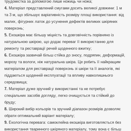
трудомістка за допомогою лише ножиць чи ножа;
Матеріал представлений смугами досить великої довжини: 1 м
та 3 м, що збільшує варіативність розміру площі використання: від
малих, фігурних латок до усунення дефектів великих шкіряних
поверхонь;
Екошкіра має більшу міцність та довговічність порівняно із
натуральною шкірою, що додає переваг її використанню для
ремонту та реставрації речей щоденного вжитку;
Екошкіра зазвичай більш стійка до зносу, подряпин, деформацій,
морозу та вологи, ніж натуральна шкіра. Це робить її найкращим
матеріалом для реставрації поверхонь зі шкіри та її аналогів, які
піддаються щоденній експлуатації та впливу навколишнього
середовища;
Матеріал дуже зручний у використанні та не потребує
спеціальних засобів догляду, легко очищується та стійкий до
бруду;
Широкий вибір кольорів та зручний діапазон розмірів дозволяє
обрати оптимальний варіант матеріалу;
Екологічна перевага: самоклейна екошкіра виготовляється без
використання тваринного шкіряного матеріалу, тому вона є більш