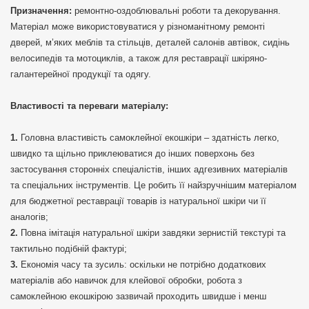
Призначення:
ремонтно-оздоблювальні роботи та декорування.
Матеріал може використовуватися у різноманітному ремонті
дверей, м’яких меблів та стільців, деталей салонів автівок, сидінь
велосипедів та мотоциклів, а також для реставрації шкіряно-
галантерейної продукції та одягу.
Властивості та переваги матеріалу:
Головна властивість самоклейної екошкіри – здатність легко,
швидко та щільно приклеюватися до інших поверхонь без
застосування сторонніх спеціалістів, інших адгезивних матеріалів
та спеціальних інструментів. Це робить її найзручнішим матеріалом
для бюджетної реставрації товарів із натуральної шкіри чи її
аналогів;
Повна імітація натуральної шкіри завдяки зернистій текстурі та
тактильно подібній фактурі;
Економія часу та зусиль: оскільки не потрібно додаткових
матеріалів або навичок для клейової обробки, робота з
самоклейною екошкірою зазвичай проходить швидше і менш