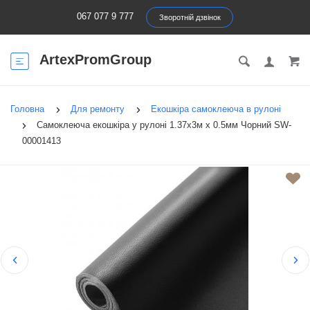
067 077 9 777
Зворотній дзвінок
ArtexPromGroup
Головна
Для ремонту
Екошкіра самоклеюча в рулоні
Самоклеюча екошкіра у рулоні 1.37х3м х 0.5мм Чорний SW-
00001413