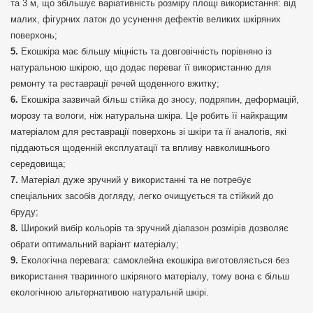
та 3 м, що збільшує варіативність розміру площі використання: від
малих, фігурних латок до усунення дефектів великих шкіряних
поверхонь;
Екошкіра має більшу міцність та довговічність порівняно із
натуральною шкірою, що додає переваг її використанню для
ремонту та реставрації речей щоденного вжитку;
Екошкіра зазвичай більш стійка до зносу, подряпин, деформацій,
морозу та вологи, ніж натуральна шкіра. Це робить її найкращим
матеріалом для реставрації поверхонь зі шкіри та її аналогів, які
піддаються щоденній експлуатації та впливу навколишнього
середовища;
Матеріал дуже зручний у використанні та не потребує
спеціальних засобів догляду, легко очищується та стійкий до
бруду;
Широкий вибір кольорів та зручний діапазон розмірів дозволяє
обрати оптимальний варіант матеріалу;
Екологічна перевага: самоклейна екошкіра виготовляється без
використання тваринного шкіряного матеріалу, тому вона є більш
екологічною альтернативою натуральній шкірі.