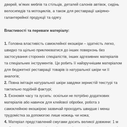
дверей, м’яких меблів та стільців, деталей салонів автівок, сидінь
велосипедів та мотоциклів, а також для реставрації шкіряно-
галантерейної продукції та одягу.
Властивості та переваги матеріалу:
Головна властивість самоклейної екошкіри – здатність легко,
швидко та щільно приклеюватися до інших поверхонь без
застосування сторонніх спеціалістів, інших адгезивних матеріалів
та спеціальних інструментів. Це робить її найзручнішим матеріалом
для бюджетної реставрації товарів із натуральної шкіри чи її
аналогів;
Повна імітація натуральної шкіри завдяки зернистій текстурі та
тактильно подібній фактурі;
Економія часу та зусиль: оскільки не потрібно додаткових
матеріалів або навичок для клейової обробки, робота з
самоклейною екошкірою зазвичай проходить швидше і менш
трудомістка за допомогою лише ножиць чи ножа;
Матеріал представлений смугами досить великої довжини: 1 м