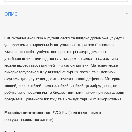
ОПИС
Самоклейна екошкіра у рулоні легко та швидко допоможе усунути
усі проблеми з виробами із натуральної шкіри або її аналогів.
Більше не треба турбуватися про гострі пазурі домашніх
улюбленців чи сліди від попелу цигарок, швидко та самостійно
можна відреставрувати меблі чи салон автівки. Матеріал може
використовуватися як у вигляді фігурних латок, так і довгими
смугами для усунення досить великої площі дефектів. Матеріал
міцний, зносостійкий, вологостійкий, стійкий до забруднень, що
робить його незамінним та бюджетним помічником при реставрації
предметів щоденного вжитку та збільшує термін їх використання.
Матеріал виготовлення:
PVC+PU (полівінілхлорид з
поліуретановим покриттям)