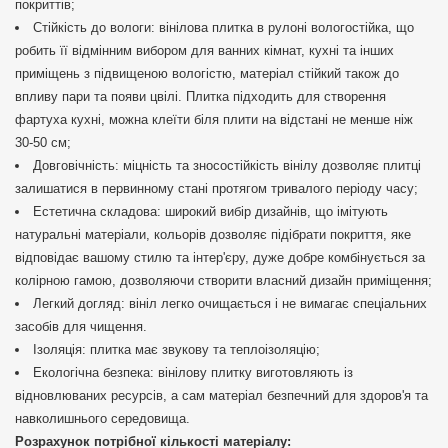
покриттів;
Стійкість до вологи: вінілова плитка в рулоні вологостійка, що
робить її відмінним вибором для ванних кімнат, кухні та інших
приміщень з підвищеною вологістю, матеріал стійкий також до
впливу пари та появи цвілі. Плитка підходить для створення
фартуха кухні, можна клеїти біля плити на відстані не менше ніж
30-50 см;
Довговічність: міцність та зносостійкість вінілу дозволяє плитці
залишатися в первинному стані протягом тривалого періоду часу;
Естетична складова: широкий вибір дизайнів, що імітують
натуральні матеріали, кольорів дозволяє підібрати покриття, яке
відповідає вашому стилю та інтер'єру, дуже добре комбінується за
колірною гамою, дозволяючи створити власний дизайн приміщення;
Легкий догляд: вініл легко очищається і не вимагає спеціальних
засобів для чищення.
Ізоляція: плитка має звукову та теплоізоляцію;
Екологічна безпека: вінілову плитку виготовляють із
відновлюваних ресурсів, а сам матеріал безпечний для здоров'я та
навколишнього середовища.
Розрахунок потрібної кількості матеріалу: