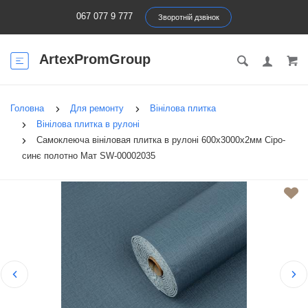
067 077 9 777
Зворотній дзвінок
ArtexPromGroup
Головна
Для ремонту
Вінілова плитка
Вінілова плитка в рулоні
Самоклеюча вініловая плитка в рулоні 600х3000х2мм Сіро-
синє полотно Мат SW-00002035