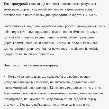
Температурний режим:
під впливом високих температур може
змінювати форму. У кухонній зоні поруч із джерелами вогню
встановлення плитки необхідно проводити на відстані 30-50 см.
Застосування:
внутрішні оздоблювальні роботи: декорування стін у
всіх видах житлових приміщень (кухня, ванна кімната, вітальня,
дитяча або спальня, вхідна група) та комерційних приміщень
(офісні приміщення, зони рецепцій, магазини, салони краси або
фітнес-центри, місця суспільної присутності, майстерні), меблів,
дверей та інших рівних поверхонь.
Властивості та переваги матеріалу:
Легка установка: шар, що самоклеїться, робить процес
укладання швидким і простим, не вимагаючи додатково клею,
інших матеріалів або фахівців. Матеріал укладається стик у стик,
його можна різати ножицями чи монтажним ножем, між смугами не
розходиться, не набухає та не деформується. Відсоток обрізу
становить 1%, що є найкращим показником для настінних