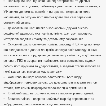
Полімерний шар, що захищає від потертостей та дрібних
механічних пошкоджень, забезпечує довговічність використання, а
УФ захист допомагає запобігти вигоранню, зберігаючи колір
насиченим, за рахунок чого плитка довго має свій первісний
естетичний вигляд.
Декоративний шар: плівка з кольоровим друком високої
роздільної здатності, яка повністю імітує фактуру природних
матеріалів завдяки чіткому та детальному зображенню.
Основний шар із спіненого полівінілхлориду (ПВХ) – це полімер,
що складається з довгих ланцюгів молекул вінілхлориду, в яких
містяться атоми хлору, це надає матеріалу стійкість до дії хімічних
речовин. ПВХ є аморфним полімером, така особливість будови
робить його пружним та ударостійким, а завдяки стабілізаторам та
пом'якшувачам, матеріал має малу вагу.
Фольгований шар: основна властивість цього шару –
відображення теплових хвиль, що дозволяє мінімізувати теплові
втрати, тим самим покращити теплоізоляцію приміщення.
Клейовий шар: нетоксична основа з високим рівнем адгезії.
Захисна плівка – оберігає клейовий шар від пересихання та
забруднення, легко знімається під час монтажу.