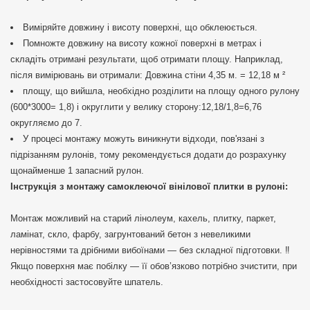
Виміряйте довжину і висоту поверхні, що обклеюється.
Помножте довжину на висоту кожної поверхні в метрах і
складіть отримані результати, щоб отримати площу. Наприклад,
після вимірювань ви отримали: Довжина стіни 4,35 м. = 12,18 м ²
площу, що вийшла, необхідно розділити на площу одного рулону
(600*3000= 1,8) і округлити у велику сторону:12,18/1,8=6,76
округляємо до 7.
У процесі монтажу можуть виникнути відходи, пов'язані з
підрізанням рулонів, тому рекомендується додати до розрахунку
щонайменше 1 запасний рулон.
Інструкція з монтажу самоклеючої вінілової плитки в рулоні:
Монтаж можливий на старий лінолеум, кахель, плитку, паркет,
ламінат, скло, фарбу, загрунтований бетон з невеликими
нерівностями та дрібними вибоїнами — без складної підготовки. ‼️
Якщо поверхня має побілку — її обов’язково потрібно зчистити, при
необхідності застосовуйте шпатель.