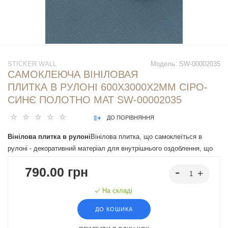
STICKER WALL
Модель:
SW-00002035
САМОКЛЕЮЧА ВІНІЛОВАЯ
ПЛИТКА В РУЛОНІ 600Х3000Х2ММ СІРО-
СИНЄ ПОЛОТНО МАТ SW-00002035
ДО ПОРІВНЯННЯ
Вінілова плитка в рулоні
Вінілова плитка, що самоклеїться в
рулоні - декоративний матеріал для внутрішнього оздоблення, що
легко монтується завдяки клейовій основі. Має різні дизайни, що
790.00 грн
імітують натуральні матеріали, підходять під різні інтер'єрні
рішення.
На складі
ДО КОШИКА