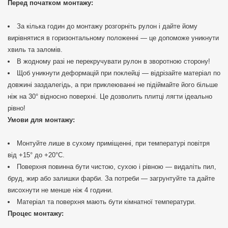
Перед початком монтажу:
За кілька годин до монтажу розгорніть рулон і дайте йому
вирівнятися в горизонтальному положенні — це допоможе уникнути
хвиль та заломів.
В жодному разі не перекручувати рулон в зворотною сторону!
Щоб уникнути деформацій при поклейці — відрізайте матеріал по
довжині заздалегідь, а при приклеюванні не підіймайте його більше
ніж на 30° відносно поверхні. Це дозволить плитці лягти ідеально
рівно!
Умови для монтажу:
Монтуйте лише в сухому приміщенні, при температурі повітря
від +15° до +20°C.
Поверхня повинна бути чистою, сухою і рівною — видаліть пил,
бруд, жир або залишки фарби. За потреби — загрунтуйте та дайте
висохнути не менше ніж 4 години.
Матеріал та поверхня мають бути кімнатної температури.
Процес монтажу: