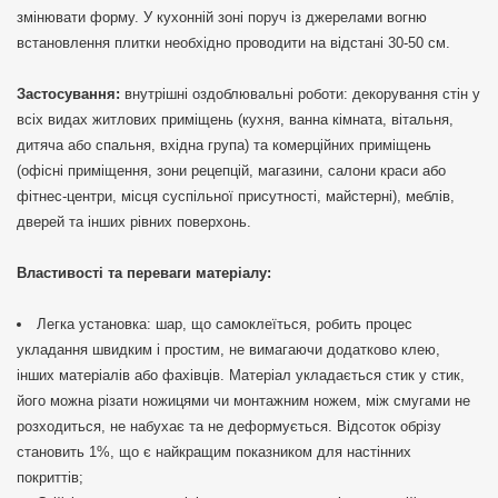
змінювати форму. У кухонній зоні поруч із джерелами вогню
встановлення плитки необхідно проводити на відстані 30-50 см.
Застосування:
внутрішні оздоблювальні роботи: декорування стін у
всіх видах житлових приміщень (кухня, ванна кімната, вітальня,
дитяча або спальня, вхідна група) та комерційних приміщень
(офісні приміщення, зони рецепцій, магазини, салони краси або
фітнес-центри, місця суспільної присутності, майстерні), меблів,
дверей та інших рівних поверхонь.
Властивості та переваги матеріалу:
Легка установка: шар, що самоклеїться, робить процес
укладання швидким і простим, не вимагаючи додатково клею,
інших матеріалів або фахівців. Матеріал укладається стик у стик,
його можна різати ножицями чи монтажним ножем, між смугами не
розходиться, не набухає та не деформується. Відсоток обрізу
становить 1%, що є найкращим показником для настінних
покриттів;