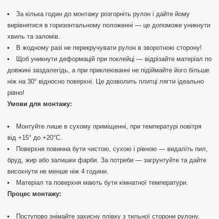
За кілька годин до монтажу розгорніть рулон і дайте йому
вирівнятися в горизонтальному положенні — це допоможе уникнути
хвиль та заломів.
В жодному разі не перекручувати рулон в зворотною сторону!
Щоб уникнути деформацій при поклейці — відрізайте матеріал по
довжині заздалегідь, а при приклеюванні не підіймайте його більше
ніж на 30° відносно поверхні. Це дозволить плитці лягти ідеально
рівно!
Умови для монтажу:
Монтуйте лише в сухому приміщенні, при температурі повітря
від +15° до +20°C.
Поверхня повинна бути чистою, сухою і рівною — видаліть пил,
бруд, жир або залишки фарби. За потреби — загрунтуйте та дайте
висохнути не менше ніж 4 години.
Матеріал та поверхня мають бути кімнатної температури.
Процес монтажу:
Поступово знімайте захисну плівку з тильної сторони рулону.