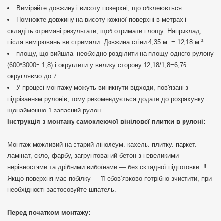
Виміряйте довжину і висоту поверхні, що обклеюється.
Помножте довжину на висоту кожної поверхні в метрах і
складіть отримані результати, щоб отримати площу. Наприклад,
після вимірювань ви отримали: Довжина стіни 4,35 м. = 12,18 м ²
площу, що вийшла, необхідно розділити на площу одного рулону
(600*3000= 1,8) і округлити у велику сторону:12,18/1,8=6,76
округляємо до 7.
У процесі монтажу можуть виникнути відходи, пов'язані з
підрізанням рулонів, тому рекомендується додати до розрахунку
щонайменше 1 запасний рулон.
Інструкція з монтажу самоклеючої вінілової плитки в рулоні:
Монтаж можливий на старий лінолеум, кахель, плитку, паркет,
ламінат, скло, фарбу, загрунтований бетон з невеликими
нерівностями та дрібними вибоїнами — без складної підготовки. ‼️
Якщо поверхня має побілку — її обов’язково потрібно зчистити, при
необхідності застосовуйте шпатель.
Перед початком монтажу: