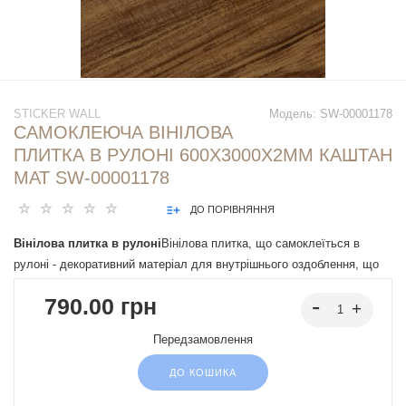
STICKER WALL
Модель:
SW-00001178
САМОКЛЕЮЧА ВІНІЛОВА
ПЛИТКА В РУЛОНІ 600Х3000Х2ММ КАШТАН
МАТ SW-00001178
ДО ПОРІВНЯННЯ
Вінілова плитка в рулоні
Вінілова плитка, що самоклеїться в
рулоні - декоративний матеріал для внутрішнього оздоблення, що
легко монтується завдяки клейовій основі. Має різні дизайни, що
790.00 грн
імітують натуральні матеріали, підходять під різні інтер'єрні
рішення.
Передзамовлення
ДО КОШИКА