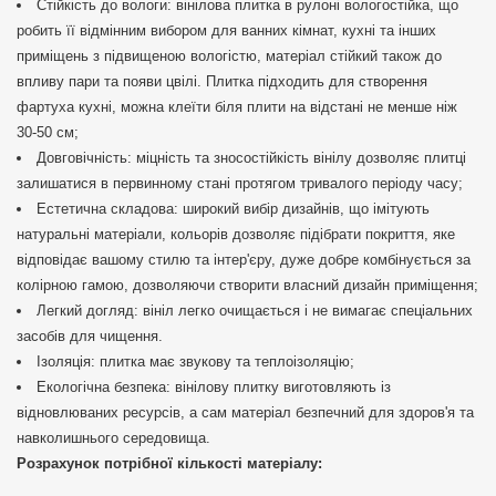
Стійкість до вологи: вінілова плитка в рулоні вологостійка, що
робить її відмінним вибором для ванних кімнат, кухні та інших
приміщень з підвищеною вологістю, матеріал стійкий також до
впливу пари та появи цвілі. Плитка підходить для створення
фартуха кухні, можна клеїти біля плити на відстані не менше ніж
30-50 см;
Довговічність: міцність та зносостійкість вінілу дозволяє плитці
залишатися в первинному стані протягом тривалого періоду часу;
Естетична складова: широкий вибір дизайнів, що імітують
натуральні матеріали, кольорів дозволяє підібрати покриття, яке
відповідає вашому стилю та інтер'єру, дуже добре комбінується за
колірною гамою, дозволяючи створити власний дизайн приміщення;
Легкий догляд: вініл легко очищається і не вимагає спеціальних
засобів для чищення.
Ізоляція: плитка має звукову та теплоізоляцію;
Екологічна безпека: вінілову плитку виготовляють із
відновлюваних ресурсів, а сам матеріал безпечний для здоров'я та
навколишнього середовища.
Розрахунок потрібної кількості матеріалу: