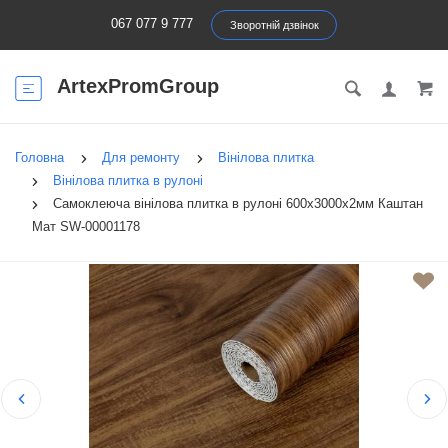
067 077 9 777
Зворотній дзвінок
ArtexPromGroup
Головна
Для ремонту
Вінілова плитка
Вінілова плитка в рулоні
Самоклеюча вінілова плитка в рулоні 600х3000х2мм Каштан
Мат SW-00001178