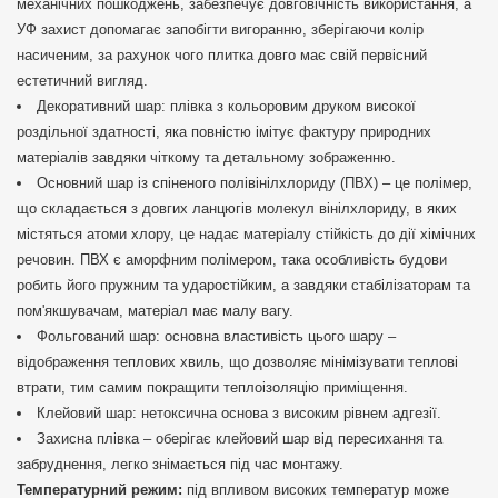
механічних пошкоджень, забезпечує довговічність використання, а
УФ захист допомагає запобігти вигоранню, зберігаючи колір
насиченим, за рахунок чого плитка довго має свій первісний
естетичний вигляд.
Декоративний шар: плівка з кольоровим друком високої
роздільної здатності, яка повністю імітує фактуру природних
матеріалів завдяки чіткому та детальному зображенню.
Основний шар із спіненого полівінілхлориду (ПВХ) – це полімер,
що складається з довгих ланцюгів молекул вінілхлориду, в яких
містяться атоми хлору, це надає матеріалу стійкість до дії хімічних
речовин. ПВХ є аморфним полімером, така особливість будови
робить його пружним та ударостійким, а завдяки стабілізаторам та
пом'якшувачам, матеріал має малу вагу.
Фольгований шар: основна властивість цього шару –
відображення теплових хвиль, що дозволяє мінімізувати теплові
втрати, тим самим покращити теплоізоляцію приміщення.
Клейовий шар: нетоксична основа з високим рівнем адгезії.
Захисна плівка – оберігає клейовий шар від пересихання та
забруднення, легко знімається під час монтажу.
Температурний режим:
під впливом високих температур може