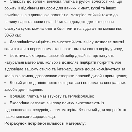
Стійкість до вологи: вінілова плитка в рулоні вологостійка, що
робить її відмінним вибором для ванних кімнат, кухні та інших
приміщень з підвищеною вологістю, матеріал стійкий також до
впливу пари та появи цвілі. Плитка підходить для створення
фартуха кухні, можна клеїти біля плити на відстані не менше ніж
30-50 см;
Довговічність: міцність та зносостійкість вінілу дозволяє плитці
залишатися в первинному стані протягом тривалого періоду часу;
Естетична складова: широкий вибір дизайнів, що імітують
натуральні матеріали, кольорів дозволяє підібрати покриття, яке
відповідає вашому стилю та інтер'єру, дуже добре комбінується за
колірною гамою, дозволяючи створити власний дизайн приміщення;
Легкий догляд: вініл легко очищається і не вимагає спеціальних
засобів для чищення.
Ізоляція: плитка має звукову та теплоізоляцію;
Екологічна безпека: вінілову плитку виготовляють із
відновлюваних ресурсів, а сам матеріал безпечний для здоров'я та
навколишнього середовища.
Розрахунок потрібної кількості матеріалу: