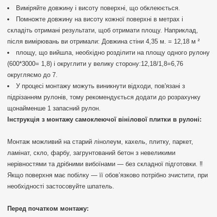
Виміряйте довжину і висоту поверхні, що обклеюється.
Помножте довжину на висоту кожної поверхні в метрах і
складіть отримані результати, щоб отримати площу. Наприклад,
після вимірювань ви отримали: Довжина стіни 4,35 м. = 12,18 м ²
площу, що вийшла, необхідно розділити на площу одного рулону
(600*3000= 1,8) і округлити у велику сторону:12,18/1,8=6,76
округляємо до 7.
У процесі монтажу можуть виникнути відходи, пов'язані з
підрізанням рулонів, тому рекомендується додати до розрахунку
щонайменше 1 запасний рулон.
Інструкція з монтажу самоклеючої вінілової плитки в рулоні:
Монтаж можливий на старий лінолеум, кахель, плитку, паркет,
ламінат, скло, фарбу, загрунтований бетон з невеликими
нерівностями та дрібними вибоїнами — без складної підготовки. ‼️
Якщо поверхня має побілку — її обов’язково потрібно зчистити, при
необхідності застосовуйте шпатель.
Перед початком монтажу: