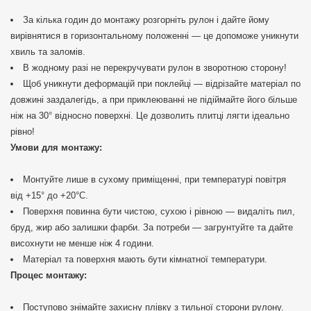
За кілька годин до монтажу розгорніть рулон і дайте йому
вирівнятися в горизонтальному положенні — це допоможе уникнути
хвиль та заломів.
В жодному разі не перекручувати рулон в зворотною сторону!
Щоб уникнути деформацій при поклейці — відрізайте матеріал по
довжині заздалегідь, а при приклеюванні не підіймайте його більше
ніж на 30° відносно поверхні. Це дозволить плитці лягти ідеально
рівно!
Умови для монтажу:
Монтуйте лише в сухому приміщенні, при температурі повітря
від +15° до +20°C.
Поверхня повинна бути чистою, сухою і рівною — видаліть пил,
бруд, жир або залишки фарби. За потреби — загрунтуйте та дайте
висохнути не менше ніж 4 години.
Матеріал та поверхня мають бути кімнатної температури.
Процес монтажу:
Поступово знімайте захисну плівку з тильної сторони рулону.