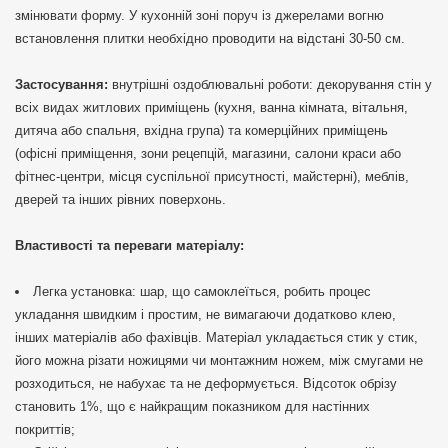
змінювати форму. У кухонній зоні поруч із джерелами вогню
встановлення плитки необхідно проводити на відстані 30-50 см.
Застосування:
внутрішні оздоблювальні роботи: декорування стін у
всіх видах житлових приміщень (кухня, ванна кімната, вітальня,
дитяча або спальня, вхідна група) та комерційних приміщень
(офісні приміщення, зони рецепцій, магазини, салони краси або
фітнес-центри, місця суспільної присутності, майстерні), меблів,
дверей та інших рівних поверхонь.
Властивості та переваги матеріалу:
Легка установка: шар, що самоклеїться, робить процес
укладання швидким і простим, не вимагаючи додатково клею,
інших матеріалів або фахівців. Матеріал укладається стик у стик,
його можна різати ножицями чи монтажним ножем, між смугами не
розходиться, не набухає та не деформується. Відсоток обрізу
становить 1%, що є найкращим показником для настінних
покриттів;