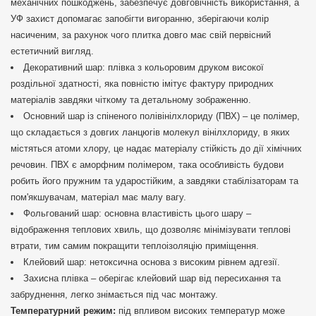
механічних пошкоджень, забезпечує довговічність використання, а
УФ захист допомагає запобігти вигоранню, зберігаючи колір
насиченим, за рахунок чого плитка довго має свій первісний
естетичний вигляд.
Декоративний шар: плівка з кольоровим друком високої
роздільної здатності, яка повністю імітує фактуру природних
матеріалів завдяки чіткому та детальному зображенню.
Основний шар із спіненого полівінілхлориду (ПВХ) – це полімер,
що складається з довгих ланцюгів молекул вінілхлориду, в яких
містяться атоми хлору, це надає матеріалу стійкість до дії хімічних
речовин. ПВХ є аморфним полімером, така особливість будови
робить його пружним та ударостійким, а завдяки стабілізаторам та
пом'якшувачам, матеріал має малу вагу.
Фольгований шар: основна властивість цього шару –
відображення теплових хвиль, що дозволяє мінімізувати теплові
втрати, тим самим покращити теплоізоляцію приміщення.
Клейовий шар: нетоксична основа з високим рівнем адгезії.
Захисна плівка – оберігає клейовий шар від пересихання та
забруднення, легко знімається під час монтажу.
Температурний режим:
під впливом високих температур може