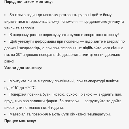
Перед початком монтажу:
За кілька годин до монтажу розгорніть рулон і дайте йому
вирівнятися в горизонтальному положенні — це допоможе уникнути
хвиль та заломів.
В жодному разі не перекручувати рулон в зворотною сторону!
Щоб уникнути деформацій при поклейці — відрізайте матеріал по
довжині заздалегідь, а при приклеюванні не підіймайте його більше
ніж на 30° відносно поверхні. Це дозволить плитці лягти ідеально
рівно!
Умови для монтажу:
Монтуйте лише в сухому приміщенні, при температурі повітря
від +15° до +20°C.
Поверхня повинна бути чистою, сухою і рівною — видаліть пил,
бруд, жир або залишки фарби. За потреби — загрунтуйте та дайте
висохнути не менше ніж 4 години.
Матеріал та поверхня мають бути кімнатної температури.
Процес монтажу: