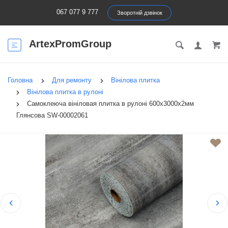
067 077 9 777
Зворотній дзвінок
ArtexPromGroup
Головна
Для ремонту
Вінілова плитка
Вінілова плитка в рулоні
Самоклеюча вініловая плитка в рулоні 600х3000х2мм
Глянсова SW-00002061