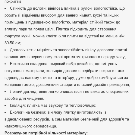
покриттів;
Стійкість до вологи: вінілова плитка в рулоні вологостійка, що
робить її відмінним вибором для ванних кімнат, кухні та інших
приміщень з підвищеною вологістю, матеріал стійкий також до
впливу пари та появи цвілі. Плитка підходить для створення
фартуха кухні, можна клеїти біля плити на відстані не менше ніж
30-50 см;
Довговічність: міцність та зносостійкість вінілу дозволяє плитці
залишатися в первинному стані протягом тривалого періоду часу;
Естетична складова: широкий вибір дизайнів, що імітують
натуральні матеріали, кольорів дозволяє підібрати покриття, яке
відповідає вашому стилю та інтер'єру, дуже добре комбінується за
колірною гамою, дозволяючи створити власний дизайн приміщення;
Легкий догляд: вініл легко очищається і не вимагає спеціальних
засобів для чищення.
Ізоляція: плитка має звукову та теплоізоляцію;
Екологічна безпека: вінілову плитку виготовляють із
відновлюваних ресурсів, а сам матеріал безпечний для здоров'я та
навколишнього середовища.
Розрахунок потрібної кількості матеріалу: