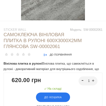
STICKER WALL
Модель:
SW-00002061
САМОКЛЕЮЧА ВІНІЛОВАЯ
ПЛИТКА В РУЛОНІ 600Х3000Х2ММ
ГЛЯНСОВА SW-00002061
ДО ПОРІВНЯННЯ
Вінілова плитка в рулоні
Вінілова плитка, що самоклеїться в
рулоні - декоративний матеріал для внутрішнього оздоблення, що
легко монтується завдяки клейовій основі. Має різні дизайни, що
620.00 грн
імітують натуральні матеріали, підходять під різні інтер'єрні
рішення.
На складі
ДО КОШИКА