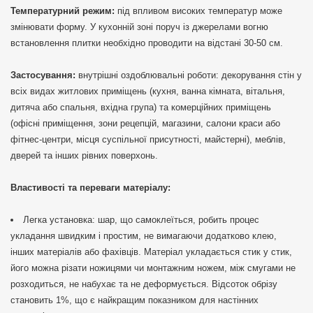
Температурний режим:
під впливом високих температур може
змінювати форму. У кухонній зоні поруч із джерелами вогню
встановлення плитки необхідно проводити на відстані 30-50 см.
Застосування:
внутрішні оздоблювальні роботи: декорування стін у
всіх видах житлових приміщень (кухня, ванна кімната, вітальня,
дитяча або спальня, вхідна група) та комерційних приміщень
(офісні приміщення, зони рецепцій, магазини, салони краси або
фітнес-центри, місця суспільної присутності, майстерні), меблів,
дверей та інших рівних поверхонь.
Властивості та переваги матеріалу:
Легка установка: шар, що самоклеїться, робить процес
укладання швидким і простим, не вимагаючи додатково клею,
інших матеріалів або фахівців. Матеріал укладається стик у стик,
його можна різати ножицями чи монтажним ножем, між смугами не
розходиться, не набухає та не деформується. Відсоток обрізу
становить 1%, що є найкращим показником для настінних