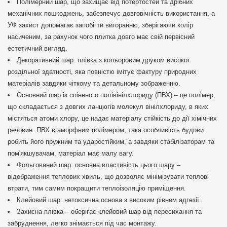
Полімерний шар, що захищає від потертостей та дрібних
механічних пошкоджень, забезпечує довговічність використання, а
УФ захист допомагає запобігти вигоранню, зберігаючи колір
насиченим, за рахунок чого плитка довго має свій первісний
естетичний вигляд.
Декоративний шар: плівка з кольоровим друком високої
роздільної здатності, яка повністю імітує фактуру природних
матеріалів завдяки чіткому та детальному зображенню.
Основний шар із спіненого полівінілхлориду (ПВХ) – це полімер,
що складається з довгих ланцюгів молекул вінілхлориду, в яких
містяться атоми хлору, це надає матеріалу стійкість до дії хімічних
речовин. ПВХ є аморфним полімером, така особливість будови
робить його пружним та ударостійким, а завдяки стабілізаторам та
пом'якшувачам, матеріал має малу вагу.
Фольгований шар: основна властивість цього шару –
відображення теплових хвиль, що дозволяє мінімізувати теплові
втрати, тим самим покращити теплоізоляцію приміщення.
Клейовий шар: нетоксична основа з високим рівнем адгезії.
Захисна плівка – оберігає клейовий шар від пересихання та
забруднення, легко знімається під час монтажу.