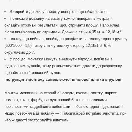
Виміряйте довжину і висоту поверхні, що обклеюється.
Помножте довжину на висоту кожної поверхні в метрах і
складіть отримані результати, щоб отримати площу. Наприклад,
після вимірювань ви отримали: Довжина стіни 4,35 м. = 12,18 м ²
площу, що вийшла, необхідно розділити на площу одного рулону
(600*3000= 1,8) і округлити у велику сторону:12,18/1,8=6,76
округляємо до 7.
У процесі монтажу можуть виникнути відходи, пов'язані з
підрізанням рулонів, тому рекомендується додати до розрахунку
щонайменше 1 запасний рулон.
Інструкція з монтажу самоклеючої вінілової плитки в рулоні:
Монтаж можливий на старий лінолеум, кахель, плитку, паркет,
ламінат, скло, фарбу, загрунтований бетон з невеликими
нерівностями та дрібними вибоїнами — без складної підготовки. ‼️
Якщо поверхня має побілку — її обов’язково потрібно зчистити, при
необхідності застосовуйте шпатель.