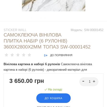
STICKER WALL
Модель:
SW-00001452
САМОКЛЕЮЧА ВІНІЛОВА
ПЛИТКА НАБІР (6 РУЛОНІВ)
3600Х2800Х2ММ ТОПАЗ SW-00001452
ДО ПОРІВНЯННЯ
Вінілова картина в наборі 6 рулонів
Самоклеюча вінілова
картина в наборі (6 рулонів) - декоративний матеріал для
внутрішнього оздоблення стін, що легко монтується завдяки
3 650.00 грн
клейовій основі. Має різні дизайни, що імітують натуральні
матеріали, підходять під різні інтер'єрні рішення.
На складі
ДО КОШИКА