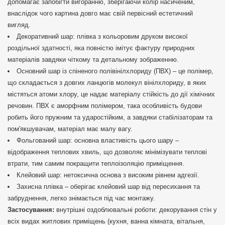
допомагає запобігти вигоранню, зберігаючи колір насиченим,
внаслідок чого картина довго має свій первісний естетичний
вигляд.
Декоративний шар: плівка з кольоровим друком високої
роздільної здатності, яка повністю імітує фактуру природних
матеріалів завдяки чіткому та детальному зображенню.
Основний шар із спіненого полівінілхлориду (ПВХ) – це полімер,
що складається з довгих ланцюгів молекул вінілхлориду, в яких
містяться атоми хлору, це надає матеріалу стійкість до дії хімічних
речовин. ПВХ є аморфним полімером, така особливість будови
робить його пружним та ударостійким, а завдяки стабілізаторам та
пом'якшувачам, матеріал має малу вагу.
Фольгований шар: основна властивість цього шару –
відображення теплових хвиль, що дозволяє мінімізувати теплові
втрати, тим самим покращити теплоізоляцію приміщення.
Клейовий шар: нетоксична основа з високим рівнем адгезії.
Захисна плівка – оберігає клейовий шар від пересихання та
забруднення, легко знімається під час монтажу.
Застосування:
внутрішні оздоблювальні роботи: декорування стін у
всіх видах житлових приміщень (кухня, ванна кімната, вітальня,