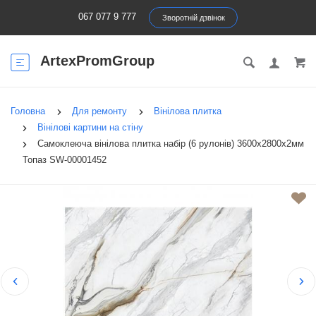
067 077 9 777
Зворотній дзвінок
ArtexPromGroup
Головна
Для ремонту
Вінілова плитка
Вінілові картини на стіну
Самоклеюча вінілова плитка набір (6 рулонів) 3600х2800х2мм
Топаз SW-00001452