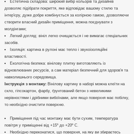
Естетична складова: широкий вибір кольорів та дизайнів
дозволяє підібрати покриття, яке відповідає вашому стилю та
інтер'єру, дуже добре комбінується за колірною гамою, дозволяючи
створити власний дизайн приміщення, можна поєднувати з
молдінгами;
Легкий догляд: вініл легко очищається і не вимагає спеціальних
засобів.
Ізоляція: картина в рулоні має тепло і звукоізоляційні
властивості.
Екологічна безпека: вінілову плитку виготовляють із
відновлюваних ресурсів, а сам матеріал безпечний для здоров'я та
навколишнього середовища.
Інструкція з монтажу:
Вінілову картину в наборі можна клеїти на
скло, гіпсокартон, фарбу, ґрунтований бетон з невеликими
нерівностями і дрібними вибоїнами, але якщо поверхня має побілку,
то необхідно очистити поверхню.
Приміщення під час монтажу має бути сухим, температура
повітря у приміщенні від +15º до +20º С.
Необхідно переконатися, що поверхня, на яку ви збираєтесь