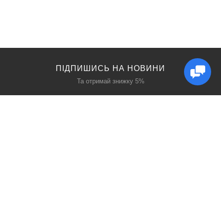
ПІДПИШИСЬ НА НОВИНИ
Та отримай знижку 5%
КАТАЛОГ
ЦІКАВЕ
Захист дихання
Блог
Захист голови
Акції