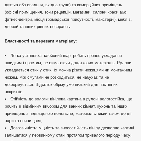
дитяча або спальня, вхідна група) та комерційних приміщень
(офісні приміщення, зони рецепцій, магазини, салони краси або
фітнес-центри, місця громадської присутності, майстерні), меблів,
дверей та інших рівних поверхонь.
Властивості та переваги матеріалу:
Легка установка: клейовий шар, робить процес укладання
швидким і простим, не вимагаючи додаткових матеріалів. Рулони
укладається стик у стик, їх можна різати ножицями чи монтажним
ножем, між смугами не розходиться, не набухає та не
деформується. Відсоток обрізу уже низький для настінних
покриттів;
Стійкість до вологи: вінілова картина в рулоні вологостійка, що
робить її відмінним вибором для ванних кімнат, кухонь та інших
приміщень з підвищеною вологістю, матеріал стійкий також до дії
пари та появи цвілі;
Довговічність: міцність та зносостійкість вінілу дозволяє картині
залишатися у первинному стані протягом тривалого періоду часу;