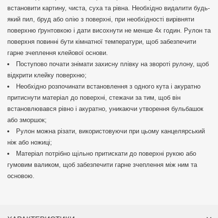
встановити картину, чиста, суха та рівна. Необхідно видалити будь-
який пил, бруд або олію з поверхні, при необхідності вирівняти
поверхню ґрунтовкою і дати висохнути не менше 4х годин. Рулон та
поверхня повинні бути кімнатної температури, щоб забезпечити
гарне зчеплення клейової основи.
Поступово почати знімати захисну плівку на звороті рулону, щоб
відкрити клейку поверхню;
Необхідно розпочинати встановлення з одного кута і акуратно
притиснути матеріал до поверхні, стежачи за тим, щоб він
встановлювався рівно і акуратно, уникаючи утворення бульбашок
або зморшок;
Рулон можна різати, використовуючи при цьому канцелярський
ніж або ножиці;
Матеріал потрібно щільно притискати до поверхні рукою або
гумовим валиком, щоб забезпечити гарне зчеплення між ним та
основою.