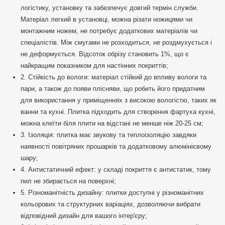
логістику, установку та забезпечує довгий термін служби.
Матеріал легкий в установці, можна різати ножицями чи
монтажним ножем, не потребує додаткових матеріалів чи
спеціалістів. Між смугами не розходиться, не роздмухується і
не деформується. Відсоток обрізу становить 1%, що є
найкращим показником для настінних покриттів;
2. Стійкість до вологи: матеріал стійкий до впливу вологи та
пари, а також до появи плісняви, що робить його придатним
для використання у приміщеннях з високою вологістю, таких як
ванни та кухні. Плитка підходить для створення фартуха кухні,
можна клеїти біля плити на відстані не менше ніж 20-25 см;
3. Ізоляція: плитка має звукову та теплоізоляцію завдяки
наявності повітряних прошарків та додатковому алюмінієвому
шару;
4. Антистатичний ефект: у складі покриття є антистатик, тому
пил не збирається на поверхні;
5. Різноманітність дизайну: плитки доступні у різноманітних
кольорових та структурних варіаціях, дозволяючи вибрати
відповідний дизайн для вашого інтер'єру;