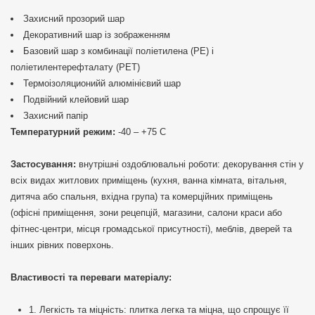
Захисний прозорий шар
Декоративний шар із зображенням
Базовий шар з комбинації поліетилена (PE) і
поліетилентерефталату (PET)
Термоізоляционийй алюмінієвий шар
Подвійний клейовий шар
Захисний папір
Температурний режим:
-40 – +75 С
Застосування:
внутрішні оздоблювальні роботи: декорування стін у
всіх видах житлових приміщень (кухня, ванна кімната, вітальня,
дитяча або спальня, вхідна група) та комерційних приміщень
(офісні приміщення, зони рецепцій, магазини, салони краси або
фітнес-центри, місця громадської присутності), меблів, дверей та
інших рівних поверхонь.
Властивості та переваги матеріалу:
1. Легкість та міцність: плитка легка та міцна, що спрощує її