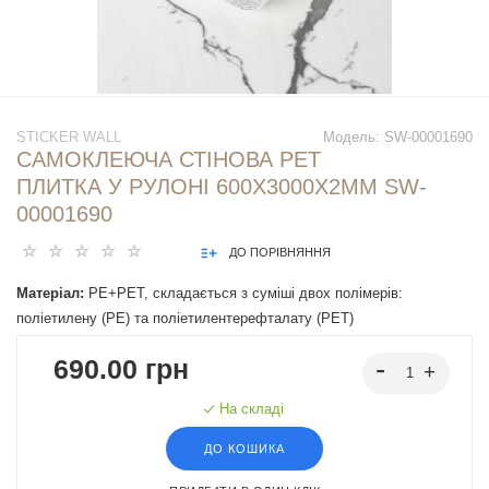
STICKER WALL
Модель:
SW-00001690
САМОКЛЕЮЧА СТІНОВА PET
ПЛИТКА У РУЛОНІ 600Х3000Х2ММ SW-
00001690
ДО ПОРІВНЯННЯ
Матеріал:
PE+PET, складається з суміші двох полімерів:
поліетилену (PE) та поліетилентерефталату (PET)
690.00 грн
На складі
ДО КОШИКА