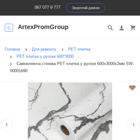
067 077 9 777
Зворотній дзвінок
ArtexPromGroup
Головна
Для ремонту
PET плитка
PET плитка у рулоні 600*3000
Самоклеюча стінова PET плитка у рулоні 600х3000х2мм SW-
00001690