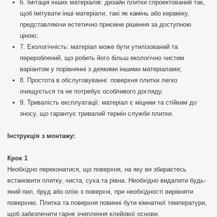
6. Імітація інших матеріалів: дизайн плитки спроектований так,
щоб імітувати інші матеріали, такі як камінь або кераміку,
представляючи естетично приємне рішення за доступною
ціною;
7. Екологічність: матеріал може бути утилізований та
перероблений, що робить його більш екологічно чистим
варіантом у порівнянні з деякими іншими матеріалами;
8. Простота в обслуговуванні: поверхня плитки легко
очищується та не потребує особливого догляду.
9. Тривалість експлуатації: матеріал є міцним та стійким до
зносу, що гарантує тривалий термін служби плитки.
Інструкція з монтажу:
Крок 1
Необхідно переконатися, що поверхня, на яку ви збираєтесь
встановити плитку, чиста, суха та рівна. Необхідно видалити будь-
який пил, бруд або олію з поверхні, при необхідності вирівняти
поверхню. Плитка та поверхня повинні бути кімнатної температури,
щоб забезпечити гарне зчеплення клейової основи.