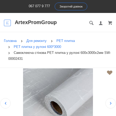
067 077 9 777
Зворотній дзвінок
ArtexPromGroup
Головна
Для ремонту
PET плитка
PET плитка у рулоні 600*3000
Самоклеюча стінова PET плитка у рулоні 600х3000х2мм SW-
00002431