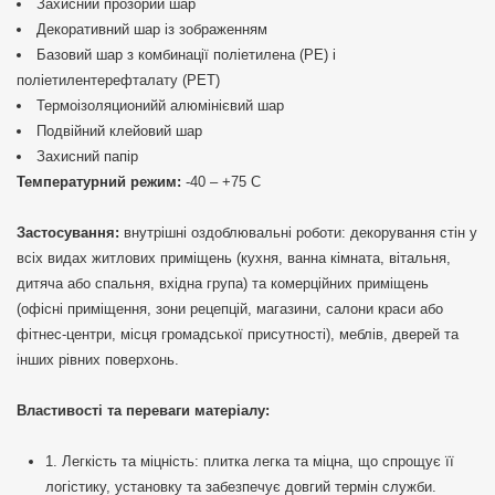
Захисний прозорий шар
Декоративний шар із зображенням
Базовий шар з комбинації поліетилена (PE) і
поліетилентерефталату (PET)
Термоізоляционийй алюмінієвий шар
Подвійний клейовий шар
Захисний папір
Температурний режим:
-40 – +75 С
Застосування:
внутрішні оздоблювальні роботи: декорування стін у
всіх видах житлових приміщень (кухня, ванна кімната, вітальня,
дитяча або спальня, вхідна група) та комерційних приміщень
(офісні приміщення, зони рецепцій, магазини, салони краси або
фітнес-центри, місця громадської присутності), меблів, дверей та
інших рівних поверхонь.
Властивості та переваги матеріалу:
1. Легкість та міцність: плитка легка та міцна, що спрощує її
логістику, установку та забезпечує довгий термін служби.