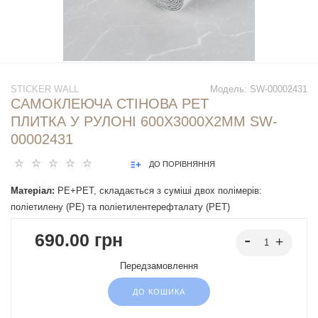
STICKER WALL
Модель:
SW-00002431
САМОКЛЕЮЧА СТІНОВА PET
ПЛИТКА У РУЛОНІ 600Х3000Х2ММ SW-
00002431
ДО ПОРІВНЯННЯ
Матеріал:
PE+PET, складається з суміші двох полімерів:
поліетилену (PE) та поліетилентерефталату (PET)
690.00 грн
Передзамовлення
ДО КОШИКА