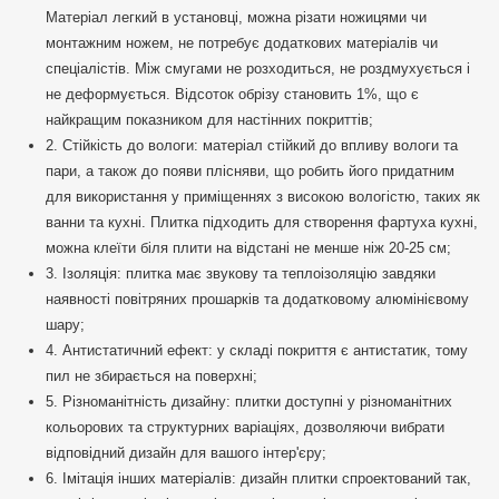
Матеріал легкий в установці, можна різати ножицями чи
монтажним ножем, не потребує додаткових матеріалів чи
спеціалістів. Між смугами не розходиться, не роздмухується і
не деформується. Відсоток обрізу становить 1%, що є
найкращим показником для настінних покриттів;
2. Стійкість до вологи: матеріал стійкий до впливу вологи та
пари, а також до появи плісняви, що робить його придатним
для використання у приміщеннях з високою вологістю, таких як
ванни та кухні. Плитка підходить для створення фартуха кухні,
можна клеїти біля плити на відстані не менше ніж 20-25 см;
3. Ізоляція: плитка має звукову та теплоізоляцію завдяки
наявності повітряних прошарків та додатковому алюмінієвому
шару;
4. Антистатичний ефект: у складі покриття є антистатик, тому
пил не збирається на поверхні;
5. Різноманітність дизайну: плитки доступні у різноманітних
кольорових та структурних варіаціях, дозволяючи вибрати
відповідний дизайн для вашого інтер'єру;
6. Імітація інших матеріалів: дизайн плитки спроектований так,