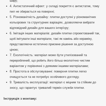
шару;
4. Антистатичний ефект: у складі покриття є антистатик, тому
пил не збирається на поверхні;
5. Різноманітність дизайну: плитки доступні у різноманітних
кольорових та структурних варіаціях, дозволяючи вибрати
відповідний дизайн для вашого інтер'єру;
6. Імітація інших матеріалів: дизайн плитки спроектований так,
щоб імітувати інші матеріали, такі як камінь або кераміку,
представляючи естетично приємне рішення за доступною
ціною;
7. Екологічність: матеріал може бути утилізований та
перероблений, що робить його більш екологічно чистим
варіантом у порівнянні з деякими іншими матеріалами;
8. Простота в обслуговуванні: поверхня плитки легко
очищується та не потребує особливого догляду.
9. Тривалість експлуатації: матеріал є міцним та стійким до
зносу, що гарантує тривалий термін служби плитки.
Інструкція з монтажу: