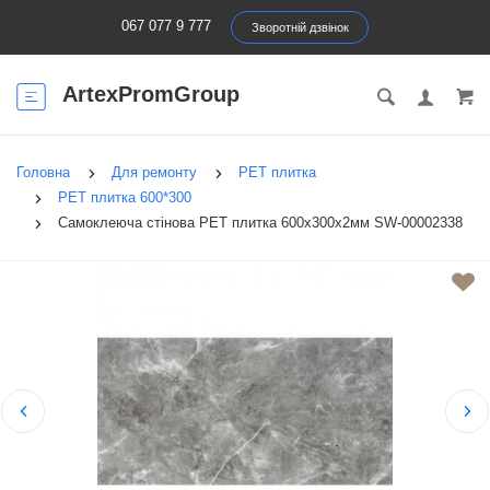
067 077 9 777
Зворотній дзвінок
ArtexPromGroup
Головна
Для ремонту
PET плитка
PET плитка 600*300
Самоклеюча стінова PET плитка 600х300х2мм SW-00002338