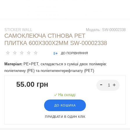
STICKER WALL
Модель:
SW-00002338
САМОКЛЕЮЧА СТІНОВА PET
ПЛИТКА 600Х300Х2ММ SW-00002338
ДО ПОРІВНЯННЯ
Матеріал:
PE+PET, складається з суміші двох полімерів:
поліетилену (PE) та поліетилентерефталату (PET)
55.00 грн
На складі
ДО КОШИКА
ПРИДБАТИ В ОДИН КЛІК