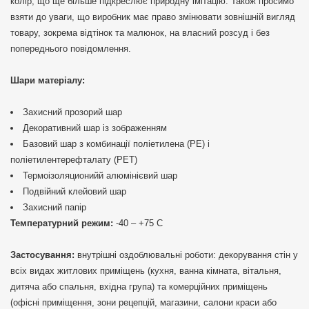
колір, що ще більше підкреслює природну імітацію. Також просимо
взяти до уваги, що виробник має право змінювати зовнішній вигляд
товару, зокрема відтінок та малюнок, на власний розсуд і без
попереднього повідомлення.
Шари матеріалу:
Захисний прозорий шар
Декоративний шар із зображенням
Базовий шар з комбинації поліетилена (PE) і
поліетилентерефталату (PET)
Термоізоляционийй алюмінієвий шар
Подвійний клейовий шар
Захисний папір
Температурний режим:
-40 – +75 С
Застосування:
внутрішні оздоблювальні роботи: декорування стін у
всіх видах житлових приміщень (кухня, ванна кімната, вітальня,
дитяча або спальня, вхідна група) та комерційних приміщень
(офісні приміщення, зони рецепцій, магазини, салони краси або