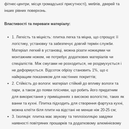
фітнес-центри, місця громадської присутності), меблів, дверей та
інших рівних поверхонь.
Властивості та переваги матеріалу:
1. Легкість та міцність: плитка легка та міцна, що спрощує її
логістику, установку та забезпечує довгий термін служби.
Матеріал легкий в установці, можна різати ножицями чи
монтажним ножем, не потребує додаткових матеріалів чи
спеціалістів. Між смугами не розходиться, не роздмухується і
не деформується. Відсоток обрізу становить 1%, що є
найкращим показником для настінних покриттів;
2. Стійкість до вологи: матеріал стійкий до впливу вологи та
пари, а також до появи плісняви, що робить його придатним
для використання у приміщеннях з високою вологістю, таких як
ванни та кухні. Плитка підходить для створення фартуха кухні,
можна клеїти біля плити на відстані не менше ніж 20-25 см;
3. Ізоляція: плитка має звукову та теплоізоляцію завдяки
наявності повітряних прошарків та додатковому алюмінієвому