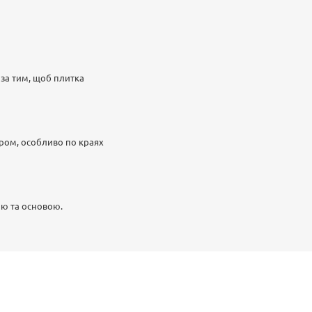
 за тим, щоб плитка
іром, особливо по краях
ою та основою.