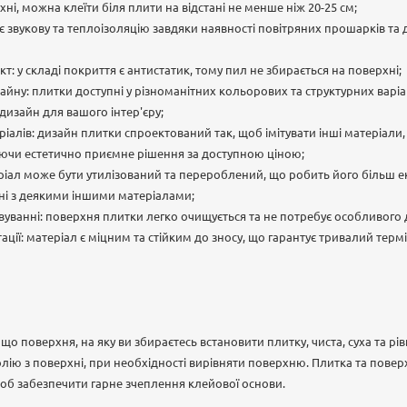
ні, можна клеїти біля плити на відстані не менше ніж 20-25 см;
має звукову та теплоізоляцію завдяки наявності повітряних прошарків т
т: у складі покриття є антистатик, тому пил не збирається на поверхні;
изайну: плитки доступні у різноманітних кольорових та структурних варі
дизайн для вашого інтер'єру;
еріалів: дизайн плитки спроектований так, щоб імітувати інші матеріали, 
яючи естетично приємне рішення за доступною ціною;
теріал може бути утилізований та перероблений, що робить його більш 
ні з деякими іншими матеріалами;
овуванні: поверхня плитки легко очищується та не потребує особливого 
тації: матеріал є міцним та стійким до зносу, що гарантує тривалий тер
що поверхня, на яку ви збираєтесь встановити плитку, чиста, суха та рі
олію з поверхні, при необхідності вирівняти поверхню. Плитка та повер
об забезпечити гарне зчеплення клейової основи.