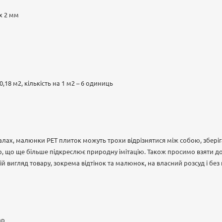
 х 2 мм
 0,18 м2, кількість на 1 м2 – 6 одиниць
іалах, малюнки РЕТ плиток можуть трохи відрізнятися між собою, збер
р, що ще більше підкреслює природну імітацію. Також просимо взяти д
й вигляд товару, зокрема відтінок та малюнок, на власний розсуд і бе
ар