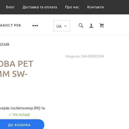
Блог
Доставка та оплата
Про нас
Контакти
ЗАХИСТ РУК
02349
Модель:
SW-00002349
ВА PET
ММ SW-
ерів: поліетилену (PE) та
На складі
ДО КОШИКА