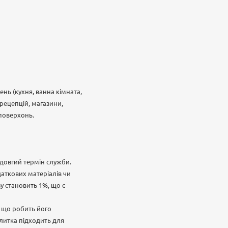
нь (кухня, ванна кімната,
 рецепцій, магазини,
 поверхонь.
є довгий термін служби.
аткових матеріалів чи
зу становить 1%, що є
, що робить його
Плитка підходить для