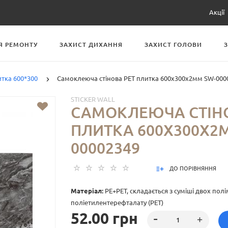
Акції
Я РЕМОНТУ
ЗАХИСТ ДИХАННЯ
ЗАХИСТ ГОЛОВИ
итка 600*300
Самоклеюча стінова PET плитка 600х300х2мм SW-000
STICKER WALL
САМОКЛЕЮЧА СТІНО
ПЛИТКА 600Х300Х2
00002349
ДО ПОРІВНЯННЯ
Матеріал:
PE+PET, складається з суміші двох полім
поліетилентерефталату (PET)
52.00 грн