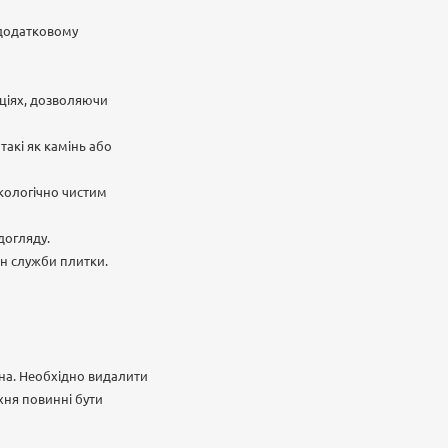
а додатковому
аціях, дозволяючи
такі як камінь або
екологічно чистим
догляду.
мін служби плитки.
вна. Необхідно видалити
хня повинні бути