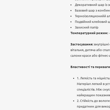
Декоративний шар із
Базовий шар з комбинац
Термоізоляционийй а
Подвійний клейовий 
Захисний папір
Температурний режим:
-
Застосування:
внутрішні 
вітальня, дитяча або спа
салони краси або фітнес-ц
Властивості та переваги
1. Легкість та міцніст
Матеріал легкий в ус
спеціалістів. Між сму
найкращим показнико
2. Стійкість до волог
придатним для викори