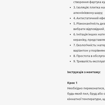
створення фартуха кух
3. Ізоляція: плитка 
алюмінієвому шару;
4. Антистатичний ефек
5. Різноманітність д
вибрати відповідний 
6. Імітація інших мат
кераміку, представл
7. Екологічність: ма
варіантом у порівнян
8. Простота в обслуг
9. Тривалість експлуа
Інструкція з монтажу:
Крок 1
Необхідно переконатися, 
будь-який пил, бруд або 
кімнатної температури, щ