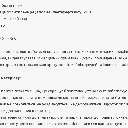
 зображенням
ії поліетилена (PE) і поліетилентерефталату (PET)
люмінієвий шар
шар
40 – +75 С
оздоблювальні роботи: декорування стін у всіх видах житлових приміще
льня, вхідна група) та комерційних приміщень (офісні приміщення, зони
ентри, місця громадської присутності), меблів, дверей та інших рівних
 матеріалу:
ь: плитка легка та міцна, що спрощує її логістику, установку та забезпечу
тановці, можна різати ножицями чи монтажним ножем, не потребує дод
гами не розходиться, не роздмухується і не деформується. Відсоток обрі
м для настінних покриттів;
и: матеріал стійкий до впливу вологи та пари, а також до появи плісняви
стання у приміщеннях з високою вологістю, таких як ванни та кухні. 