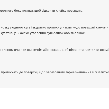
зворотного боку плитки, щоб відкрити клейку поверхню.
новку з одного кута і акуратно притиснути плитку до поверхні, стежачи
 акуратно, уникаючи утворення бульбашок або зморшок.
ористовуючи при цьому ніж або ножиці, щоб підганяти плитки за розм
 притискати до поверхні, щоб забезпечити гарне зчеплення між плитк