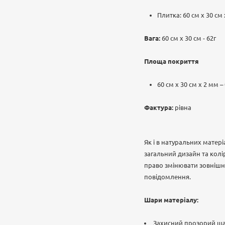
Плитка: 60 см х 30 см
Вага:
60 см х 30 см - 62г
Площа покриття
60 см х 30 см х 2 мм –
Фактура:
рівна
Як і в натуральних матер
загальний дизайн та колі
право змінювати зовнішні
повідомлення.
Шари матеріалу:
Захисний прозорий ш