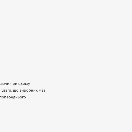
ігаючи при цьому
о уваги, що виробник має
з попереднього