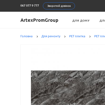
067 077 9 777
Зворотній дзвінок
ArtexPromGroup
ДЛЯ ДОМУ
ДЛ
Головна
Для ремонту
PET плитка
PET пл