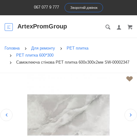
067 077 9 777
Зворотній дзвінок
ArtexPromGroup
Головна
Для ремонту
PET плитка
PET плитка 600*300
Самоклеюча стінова PET плитка 600х300х2мм SW-00002347