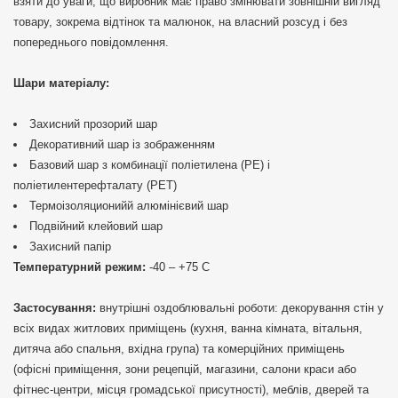
взяти до уваги, що виробник має право змінювати зовнішній вигляд
товару, зокрема відтінок та малюнок, на власний розсуд і без
попереднього повідомлення.
Шари матеріалу:
Захисний прозорий шар
Декоративний шар із зображенням
Базовий шар з комбинації поліетилена (PE) і
поліетилентерефталату (PET)
Термоізоляционийй алюмінієвий шар
Подвійний клейовий шар
Захисний папір
Температурний режим:
-40 – +75 С
Застосування:
внутрішні оздоблювальні роботи: декорування стін у
всіх видах житлових приміщень (кухня, ванна кімната, вітальня,
дитяча або спальня, вхідна група) та комерційних приміщень
(офісні приміщення, зони рецепцій, магазини, салони краси або
фітнес-центри, місця громадської присутності), меблів, дверей та