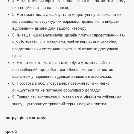
4. Антистатичний ефект: у складі покриття є антистатик, тому
пил не збирається на поверхні;
5. Різноманітність дизайну: плитки доступні у різноманітних
кольорових та структурних варіаціях, дозволяючи вибрати
відповідний дизайн для вашого інтер'єру;
6. Імітація інших матеріалів: дизайн плитки спроектований так,
щоб імітувати інші матеріали, такі як камінь або кераміку,
представляючи естетично приємне рішення за доступною
ціною;
7. Екологічність: матеріал може бути утилізований та
перероблений, що робить його більш екологічно чистим
варіантом у порівнянні з деякими іншими матеріалами;
8. Простота в обслуговуванні: поверхня плитки легко
очищується та не потребує особливого догляду.
9. Тривалість експлуатації: матеріал є міцним та стійким до
зносу, що гарантує тривалий термін служби плитки.
Інструкція з монтажу:
Крок 1