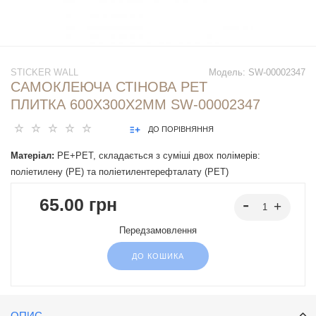
STICKER WALL
Модель:
SW-00002347
САМОКЛЕЮЧА СТІНОВА PET
ПЛИТКА 600Х300Х2ММ SW-00002347
ДО ПОРІВНЯННЯ
Матеріал:
PE+PET, складається з суміші двох полімерів:
поліетилену (PE) та поліетилентерефталату (PET)
65.00 грн
Передзамовлення
ДО КОШИКА
ОПИС