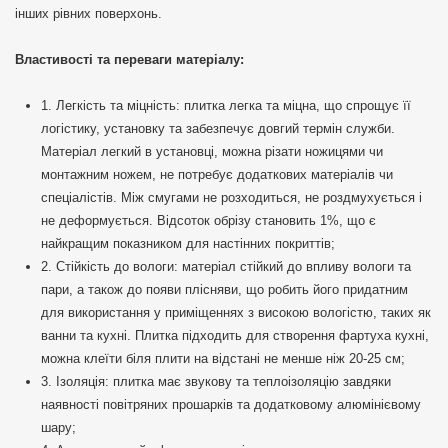
інших рівних поверхонь.
Властивості та переваги матеріалу:
1. Легкість та міцність: плитка легка та міцна, що спрощує її
логістику, установку та забезпечує довгий термін служби.
Матеріал легкий в установці, можна різати ножицями чи
монтажним ножем, не потребує додаткових матеріалів чи
спеціалістів. Між смугами не розходиться, не роздмухується і
не деформується. Відсоток обрізу становить 1%, що є
найкращим показником для настінних покриттів;
2. Стійкість до вологи: матеріал стійкий до впливу вологи та
пари, а також до появи плісняви, що робить його придатним
для використання у приміщеннях з високою вологістю, таких як
ванни та кухні. Плитка підходить для створення фартуха кухні,
можна клеїти біля плити на відстані не менше ніж 20-25 см;
3. Ізоляція: плитка має звукову та теплоізоляцію завдяки
наявності повітряних прошарків та додатковому алюмінієвому
шару;