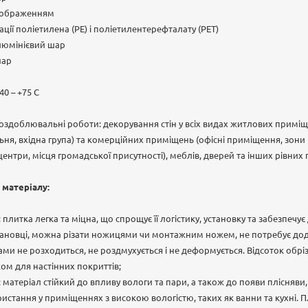
 зображенням
ії поліетилена (PE) і поліетилентерефталату (PET)
люмінієвий шар
шар
40 – +75 С
оздоблювальні роботи: декорування стін у всіх видах житлових приміще
льня, вхідна група) та комерційних приміщень (офісні приміщення, зони
ентри, місця громадської присутності), меблів, дверей та інших рівних
 матеріалу:
ь: плитка легка та міцна, що спрощує її логістику, установку та забезпечу
тановці, можна різати ножицями чи монтажним ножем, не потребує дод
гами не розходиться, не роздмухується і не деформується. Відсоток обрі
м для настінних покриттів;
и: матеріал стійкий до впливу вологи та пари, а також до появи плісняви
стання у приміщеннях з високою вологістю, таких як ванни та кухні. 