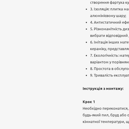
створення фартуха кух
3. Ізоляція: плитка 
алюмінієвому шару;
4. Антистатичний ефек
5. Різноманітність д
вибрати відповідний 
6. Імітація інших мат
кераміку, представл
7. Екологічність: ма
варіантом у порівнян
8. Простота в обслуг
9. Тривалість експлуа
Інструкція з монтажу:
Крок 1
Необхідно переконатися, 
будь-який пил, бруд або 
кімнатної температури, щ