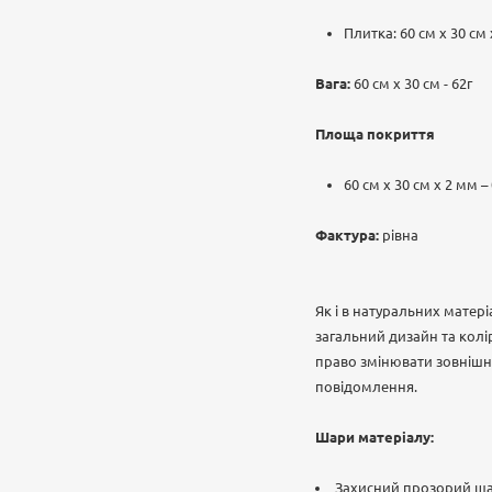
Плитка: 60 см х 30 см
Вага:
60 см х 30 см - 62г
Площа покриття
60 см х 30 см х 2 мм –
Фактура:
рівна
Як і в натуральних матер
загальний дизайн та колі
право змінювати зовнішні
повідомлення.
Шари матеріалу:
Захисний прозорий ш