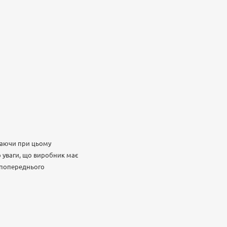
ігаючи при цьому
о уваги, що виробник має
з попереднього