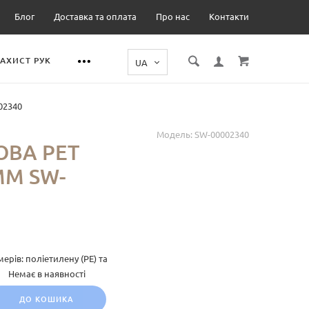
Блог
Доставка та оплата
Про нас
Контакти
ЗАХИСТ РУК
02340
Модель:
SW-00002340
ВА PET
ММ SW-
ерів: поліетилену (PE) та
Немає в наявності
ДО КОШИКА