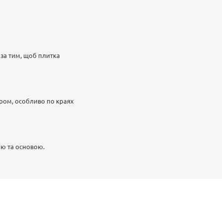
 за тим, щоб плитка
іром, особливо по краях
ою та основою.