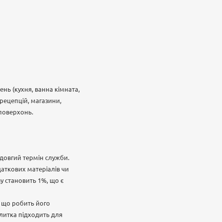
нь (кухня, ванна кімната,
 рецепцій, магазини,
 поверхонь.
є довгий термін служби.
аткових матеріалів чи
зу становить 1%, що є
, що робить його
Плитка підходить для