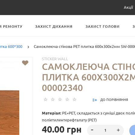
Акції
Я РЕМОНТУ
ЗАХИСТ ДИХАННЯ
ЗАХИСТ ГОЛОВИ
итка 600*300
Самоклеюча стінова PET плитка 600х300х2мм SW-000
STICKER WALL
САМОКЛЕЮЧА СТІНО
ПЛИТКА 600Х300Х2
00002340
ДО ПОРІВНЯННЯ
Матеріал:
PE+PET, складається з суміші двох полім
поліетилентерефталату (PET)
40.00 грн