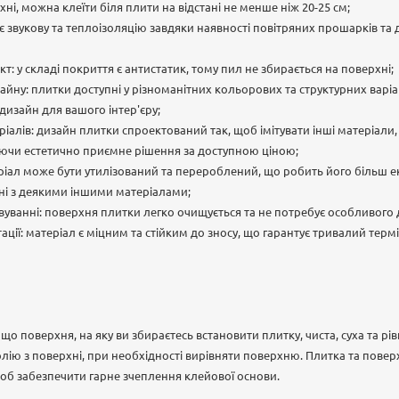
ні, можна клеїти біля плити на відстані не менше ніж 20-25 см;
має звукову та теплоізоляцію завдяки наявності повітряних прошарків т
т: у складі покриття є антистатик, тому пил не збирається на поверхні;
изайну: плитки доступні у різноманітних кольорових та структурних варі
дизайн для вашого інтер'єру;
еріалів: дизайн плитки спроектований так, щоб імітувати інші матеріали, 
яючи естетично приємне рішення за доступною ціною;
теріал може бути утилізований та перероблений, що робить його більш 
ні з деякими іншими матеріалами;
овуванні: поверхня плитки легко очищується та не потребує особливого 
тації: матеріал є міцним та стійким до зносу, що гарантує тривалий тер
що поверхня, на яку ви збираєтесь встановити плитку, чиста, суха та рі
олію з поверхні, при необхідності вирівняти поверхню. Плитка та повер
об забезпечити гарне зчеплення клейової основи.