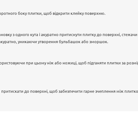
зворотного боку плитки, щоб відкрити клейку поверхню.
новку з одного кута і акуратно притиснути плитку до поверхні, стежачи
 акуратно, уникаючи утворення бульбашок або зморшок.
ористовуючи при цьому ніж або ножиці, щоб підганяти плитки за розм
 притискати до поверхні, щоб забезпечити гарне зчеплення між плитк