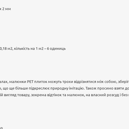
 х 2 мм
 0,18 м2, кількість на 1 м2 – 6 одиниць
іалах, малюнки РЕТ плиток можуть трохи відрізнятися між собою, збер
р, що ще більше підкреслює природну імітацію. Також просимо взяти д
й вигляд товару, зокрема відтінок та малюнок, на власний розсуд і бе
ар