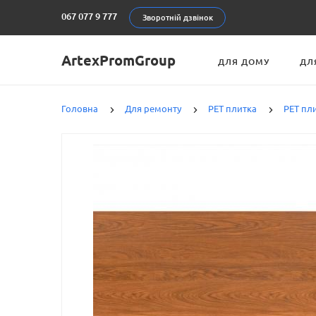
067 077 9 777
Зворотній дзвінок
ArtexPromGroup
ДЛЯ ДОМУ
ДЛ
Головна
Для ремонту
PET плитка
PET пл