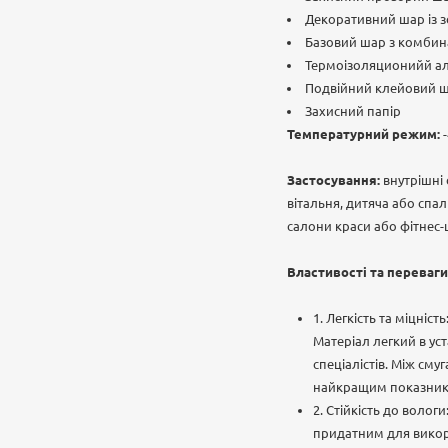
Декоративний шар із
Базовий шар з комбинац
Термоізоляционийй а
Подвійний клейовий 
Захисний папір
Температурний режим:
-
Застосування:
внутрішні 
вітальня, дитяча або спа
салони краси або фітнес-ц
Властивості та переваги
1. Легкість та міцніст
Матеріал легкий в ус
спеціалістів. Між сму
найкращим показнико
2. Стійкість до волог
придатним для викори