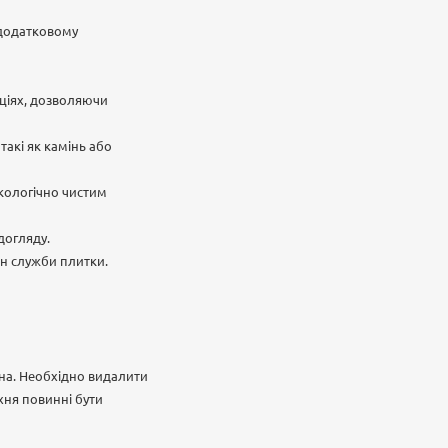
а додатковому
аціях, дозволяючи
такі як камінь або
екологічно чистим
догляду.
мін служби плитки.
вна. Необхідно видалити
хня повинні бути