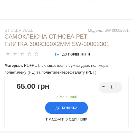
STICKER WALL
Модель:
SW-00002301
САМОКЛЕЮЧА СТІНОВА PET
ПЛИТКА 600Х300Х2ММ SW-00002301
ДО ПОРІВНЯННЯ
Матеріал:
PE+PET, складається з суміші двох полімерів:
поліетилену (PE) та поліетилентерефталату (PET)
65.00 грн
На складі
ДО КОШИКА
ПРИДБАТИ В ОДИН КЛІК