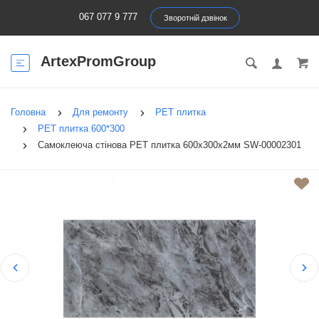
067 077 9 777
Зворотній дзвінок
ArtexPromGroup
Головна
Для ремонту
PET плитка
PET плитка 600*300
Самоклеюча стінова PET плитка 600х300х2мм SW-00002301