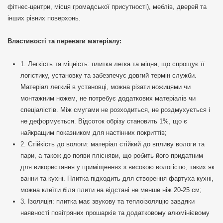
фітнес-центри, місця громадської присутності), меблів, дверей та
інших рівних поверхонь.
Властивості та переваги матеріалу:
1. Легкість та міцність: плитка легка та міцна, що спрощує її
логістику, установку та забезпечує довгий термін служби.
Матеріал легкий в установці, можна різати ножицями чи
монтажним ножем, не потребує додаткових матеріалів чи
спеціалістів. Між смугами не розходиться, не роздмухується і
не деформується. Відсоток обрізу становить 1%, що є
найкращим показником для настінних покриттів;
2. Стійкість до вологи: матеріал стійкий до впливу вологи та
пари, а також до появи плісняви, що робить його придатним
для використання у приміщеннях з високою вологістю, таких як
ванни та кухні. Плитка підходить для створення фартуха кухні,
можна клеїти біля плити на відстані не менше ніж 20-25 см;
3. Ізоляція: плитка має звукову та теплоізоляцію завдяки
наявності повітряних прошарків та додатковому алюмінієвому