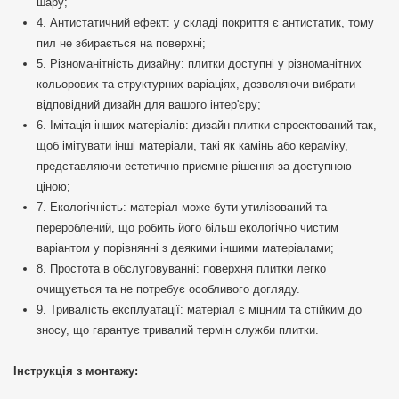
шару;
4. Антистатичний ефект: у складі покриття є антистатик, тому
пил не збирається на поверхні;
5. Різноманітність дизайну: плитки доступні у різноманітних
кольорових та структурних варіаціях, дозволяючи вибрати
відповідний дизайн для вашого інтер'єру;
6. Імітація інших матеріалів: дизайн плитки спроектований так,
щоб імітувати інші матеріали, такі як камінь або кераміку,
представляючи естетично приємне рішення за доступною
ціною;
7. Екологічність: матеріал може бути утилізований та
перероблений, що робить його більш екологічно чистим
варіантом у порівнянні з деякими іншими матеріалами;
8. Простота в обслуговуванні: поверхня плитки легко
очищується та не потребує особливого догляду.
9. Тривалість експлуатації: матеріал є міцним та стійким до
зносу, що гарантує тривалий термін служби плитки.
Інструкція з монтажу: