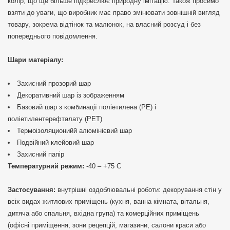
колір, що ще більше підкреслює природну імітацію. Також просимо
взяти до уваги, що виробник має право змінювати зовнішній вигляд
товару, зокрема відтінок та малюнок, на власний розсуд і без
попереднього повідомлення.
Шари матеріалу:
Захисний прозорий шар
Декоративний шар із зображенням
Базовий шар з комбинації поліетилена (PE) і
поліетилентерефталату (PET)
Термоізоляционийй алюмінієвий шар
Подвійний клейовий шар
Захисний папір
Температурний режим:
-40 – +75 С
Застосування:
внутрішні оздоблювальні роботи: декорування стін у
всіх видах житлових приміщень (кухня, ванна кімната, вітальня,
дитяча або спальня, вхідна група) та комерційних приміщень
(офісні приміщення, зони рецепцій, магазини, салони краси або