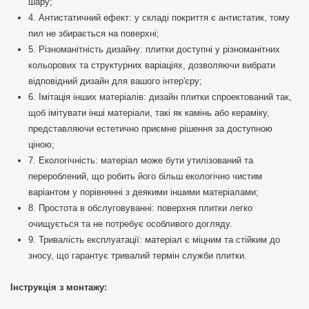
шару;
4. Антистатичний ефект: у складі покриття є антистатик, тому
пил не збирається на поверхні;
5. Різноманітність дизайну: плитки доступні у різноманітних
кольорових та структурних варіаціях, дозволяючи вибрати
відповідний дизайн для вашого інтер'єру;
6. Імітація інших матеріалів: дизайн плитки спроектований так,
щоб імітувати інші матеріали, такі як камінь або кераміку,
представляючи естетично приємне рішення за доступною
ціною;
7. Екологічність: матеріал може бути утилізований та
перероблений, що робить його більш екологічно чистим
варіантом у порівнянні з деякими іншими матеріалами;
8. Простота в обслуговуванні: поверхня плитки легко
очищується та не потребує особливого догляду.
9. Тривалість експлуатації: матеріал є міцним та стійким до
зносу, що гарантує тривалий термін служби плитки.
Інструкція з монтажу: