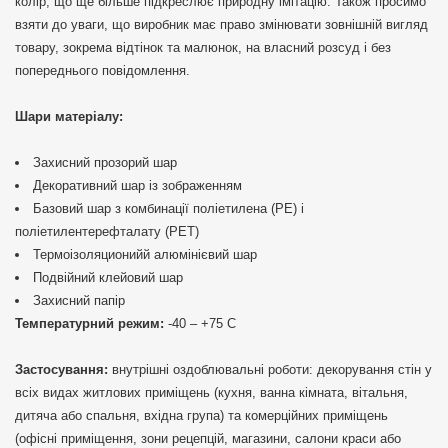
колір, що ще більше підкреслює природну імітацію. Також просимо
взяти до уваги, що виробник має право змінювати зовнішній вигляд
товару, зокрема відтінок та малюнок, на власний розсуд і без
попереднього повідомлення.
Шари матеріалу:
Захисний прозорий шар
Декоративний шар із зображенням
Базовий шар з комбинації поліетилена (PE) і
поліетилентерефталату (PET)
Термоізоляционийй алюмінієвий шар
Подвійний клейовий шар
Захисний папір
Температурний режим:
-40 – +75 С
Застосування:
внутрішні оздоблювальні роботи: декорування стін у
всіх видах житлових приміщень (кухня, ванна кімната, вітальня,
дитяча або спальня, вхідна група) та комерційних приміщень
(офісні приміщення, зони рецепцій, магазини, салони краси або