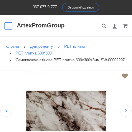
067 077 9 777
Зворотній дзвінок
ArtexPromGroup
Головна
Для ремонту
PET плитка
PET плитка 600*300
Самоклеюча стінова PET плитка 600х300х2мм SW-00002297