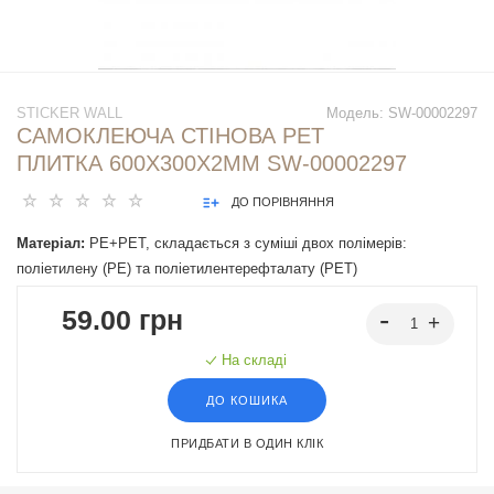
STICKER WALL
Модель:
SW-00002297
САМОКЛЕЮЧА СТІНОВА PET
ПЛИТКА 600Х300Х2ММ SW-00002297
ДО ПОРІВНЯННЯ
Матеріал:
PE+PET, складається з суміші двох полімерів:
поліетилену (PE) та поліетилентерефталату (PET)
59.00 грн
На складі
ДО КОШИКА
ПРИДБАТИ В ОДИН КЛІК