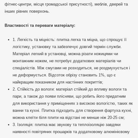
фітнес-центри, місця громадської присутності), меблів, дверей та
інших рівних поверхонь.
Властивості та переваги матеріалу:
1. Легкість та міцність: плитка легка та міцна, що спрощує її
логістику, установку та забезпечує довгий термін служби.
Матеріал легкий в установці, можна різати ножицями чи
монтажним ножем, не потребує додаткових матеріалів чи
спеціалістів. Між смугами не розходиться, не роздмухується і
не деформується. Відсоток обрізу становить 1%, що є
найкращим показником для настінних покриттів;
2. Стійкість до вологи: матеріал стійкий до впливу вологи та
пари, а також до появи плісняви, що робить його придатним
для використання у приміщеннях з високою вологістю, таких як
ванни та кухні. Плитка підходить для створення фартуха кухні,
можна клеїти біля плити на відстані не менше ніж 20-25 см;
3. Ізоляція: плитка має звукову та теплоізоляцію завдяки
наявності повітряних прошарків та додатковому алюмінієвому