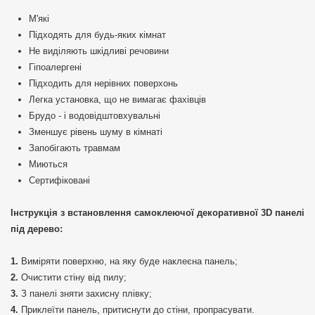
М'які
Підходять для будь-яких кімнат
Не виділяють шкідливі речовини
Гіпоалергені
Підходить для нерівних поверхонь
Легка установка, що не вимагає фахівців
Брудо - і водовідштовхувальні
Зменшує рівень шуму в кімнаті
Запобігають травмам
Миються
Сертифіковані
Інструкція з встановлення самоклеючої декоративної 3D панелі
під дерево:
Виміряти поверхню, на яку буде наклеєна панель;
Очистити стіну від пилу;
З панелі зняти захисну плівку;
Приклеїти панель, притиснути до стіни, пропрасувати.