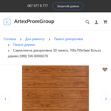
067 077 9 777
Зворотній дзвінок
ArtexPromGroup
Головна
Для ремонту
Панелі декоративні
Панелі дерево
Самоклеюча декоративна 3D панель 700х700х5мм Вільха
дерево (089) SW-00000279