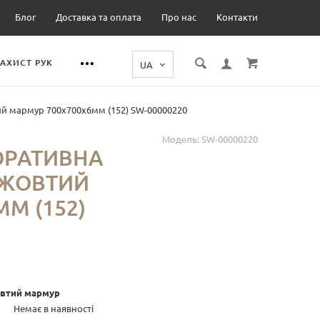
Блог
Доставка та оплата
Про нас
Контакти
ЗАХИСТ РУК
й мармур 700х700х6мм (152) SW-00000220
Модель:
SW-00000220
ОРАТИВНА
 ЖОВТИЙ
М (152)
овтий мармур
Немає в наявності