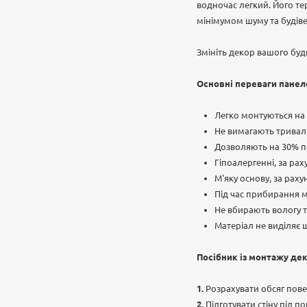
водночас легкий. Його те
мінімумом шуму та будіве
Змініть декор вашого буд
Основні переваги панел
Легко монтуються на с
Не вимагають тривал
Дозволяють на 30% по
Гіпоалергенні, за рах
М'яку основу, за рах
Під час прибирання м
Не вбирають вологу т
Матеріал не виділяє 
Посібник із монтажу дек
Розрахувати обсяг пове
Підготувати стіну під 