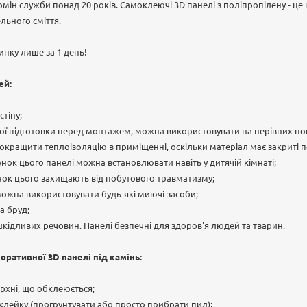
рмін служби понад 20 років. Самоклеючі 3D панелі з поліпропілену - ц
льного сміття.
инку лише за 1 день!
ей:
тіну;
ої підготовки перед монтажем, можна використовувати на нерівних по
кращити теплоізоляцію в приміщенні, оскільки матеріал має закриті п
унок цього панелі можна встановлювати навіть у дитячій кімнаті;
унок цього захищають від побутового травматизму;
ожна використовувати будь-які миючі засоби;
а бруд;
шкідливих речовин. Панелі безпечні для здоров'я людей та тварин.
оративної 3D панелі під камінь:
рхні, що обклеюється;
поклейку (прогрунтувати або просто прибрати пил);