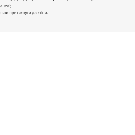
анелі;
льно притиснути до стіни.