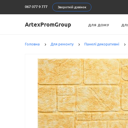
067 077 9 777
Зворотній дзвінок
ArtexPromGroup
ДЛЯ ДОМУ
ДЛ
Головна
Для ремонту
Панелі декоративні