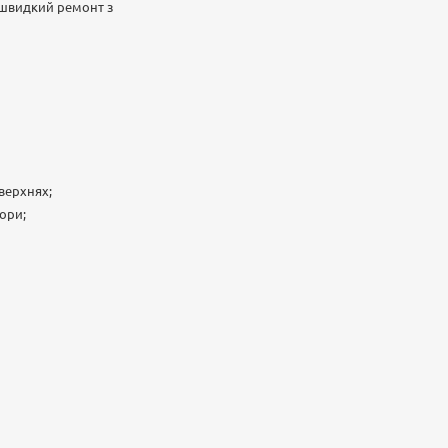
е швидкий ремонт з
верхнях;
ори;