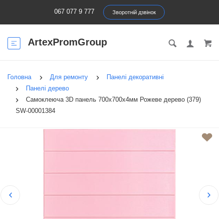
067 077 9 777
Зворотній дзвінок
ArtexPromGroup
Головна
Для ремонту
Панелі декоративні
Панелі дерево
Самоклеюча 3D панель 700x700x4мм Рожеве дерево (379)
SW-00001384