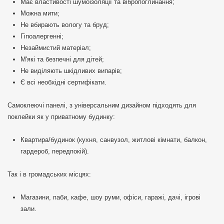
Має властивості шумоізоляції та вібропоглинання;
Можна мити;
Не вбирають вологу та бруд;
Гіпоалергенні;
Незаймистий матеріал;
М'які та безпечні для дітей;
Не виділяють шкідливих випарів;
Є всі необхідні сертифікати.
Самоклеючі панелі, з універсальним дизайном підходять для
поклейки як у приватному будинку:
Квартира/будинок (кухня, санвузол, житлові кімнати, балкон,
гардероб, передпокій).
Так і в громадських місцях:
Магазини, паби, кафе, шоу руми, офіси, гаражі, дачі, ігрові
зали.