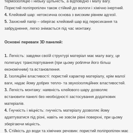
термоізоляцію і низьку щільність, а відповідно і малу вагу.
Пористий поліпропілен також стійкий до вологи і хімічно інертний.
Клейовий шар: нетоксична основа з високим рівнем адгезії.
Захисний папір – оберігає клейовий шар від пересихання та
забруднення, легко знімається під час монтажу.
Основні переваги 3D панелей:
Легкість: завдяки своїй структурі матеріал має малу вагу, це
полегшує транспортування (при цьому роблячи його більш
економічним) та встановлення.
Ізоляційні властивості: пористий характер матеріалу, крім малої
ваги, надає йому добрих тепло- та звукоізоляційних властивостей.
Легкість монтажу: наявність клейового шару дозволяє
встановити панелі без необхідності застосування додаткових
матеріалів.
Гнучкість і міцність: гнучкість матеріалу дозволяє йому
адаптуватися під різні, навіть не зовсім рівні поверхні, при цьому
зберігаючи міцність.
Стійкість до води та хімічних речовин: пористий поліпропілен має