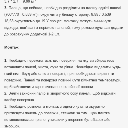
3,7 * 2,7 = 9,99 м ²
Площа, що вийшла, необхідно розділити на площу однієї панелі
(700*770= 0,539 м²) і округлити у більшу сторону: 9,99 / 0,539 =
18,53 округляємо до 19.У процесі монтажу можуть виникнути
відходи, пов'язані з порізкою панелей, тому рекомендується додати
до розрахунку додаткові 1-2 шт.
Монтаж:
Необхідно переконатися, що поверхня, на яку ви збираєтесь
встановити панелі, чиста, суха та рівна. Необхідно видалити будь-
який пил, бруд або олію з поверхні, при необхідності вирівняти
поверхню. Панелі та поверхня повинні бути кімнатної температури,
щоб забезпечити гарне зчеплення клейової основи.
Зняти захисний папір зі зворотного боку панелі, щоб відкрити
клейку поверхню.
Необхідно розпочати монтаж з одного кута та акуратно
притиснути панель до поверхні, стежачи за тим, щоб плитка
встановлювалася рівно, уникаючи утворення бульбашок або
зморшок.