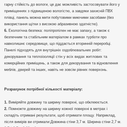
гарну стійкість до вологи, це дає можливість застосовувати його у
приміщеннях з підвищеною вологістю, а завдяки захисній ПВХ
плівці, панель можна мити побутовими миючими засобами (без
використання щітки з високою абразивною здатністю).
Екологічна безпека: поліпропілен не має запаху, а також є
безпечним та стабільним матеріалом в рамках турботи про
навколишнє середовище, що піддається вторинній переробці.
Панелі підходять для внутрішніх оздоблювальних робіт:
декорування та теплоізоляції стін у всіх видах житлових та
комерційних приміщень, а також для декорування та відновлення
меблів, дверей та інших, навіть не зовсім рівних поверхонь.
Розрахунок потрібної кількості матеріалу:
Виміряйте довжину та ширину поверхні, що обклеюється.
Помножте довжину на ширину кожної поверхні в метрах і
складіть отримані результати, щоб отримати площу. Наприклад,
після вимірів ви отримали:Довжина стіни 3,7 м. Ширина стіни 2,7 м.