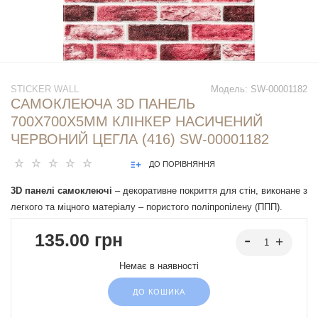
STICKER WALL
Модель:
SW-00001182
САМОКЛЕЮЧА 3D ПАНЕЛЬ
700Х700Х5ММ КЛІНКЕР НАСИЧЕНИЙ
ЧЕРВОНИЙ ЦЕГЛА (416) SW-00001182
ДО ПОРІВНЯННЯ
3D панелі самоклеючі
– декоративне покриття для стін, виконане з
легкого та міцного матеріалу – пористого поліпропілену (ППП).
Основна особливість – рельєфний малюнок у вигляді цегли у
135.00 грн
широкому різноманітті кольорів та наявність клейового шару, що
дозволяє встановити панелі без необхідності застосування
Немає в наявності
додаткових матеріалів.
ДО КОШИКА