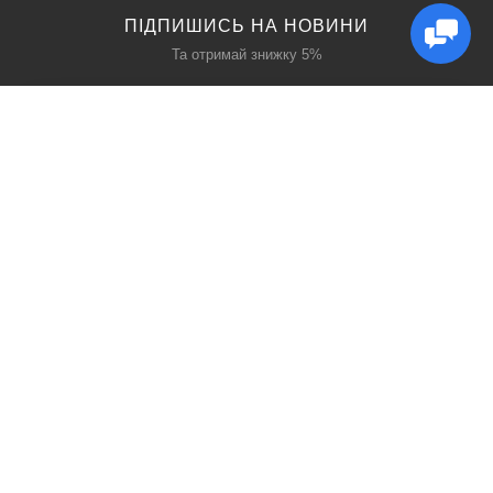
ПІДПИШИСЬ НА НОВИНИ
Та отримай знижку 5%
КАТАЛОГ
ЦІКАВЕ
Захист дихання
Блог
Захист голови
Акції
Захист рук
Виробники
Захист очей
Пошук
ПРО НАС
СОЦ МЕРЕЖІ