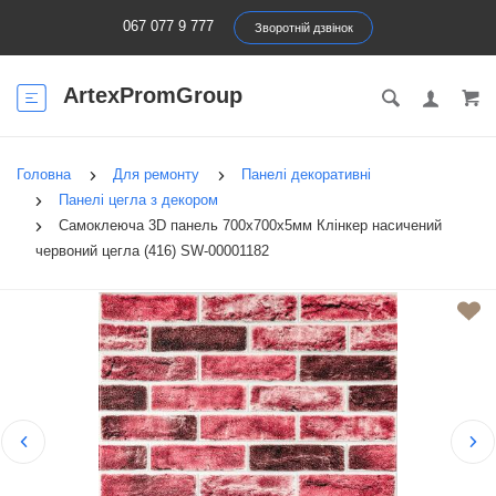
067 077 9 777
Зворотній дзвінок
ArtexPromGroup
Головна
Для ремонту
Панелі декоративні
Панелі цегла з декором
Самоклеюча 3D панель 700х700х5мм Клінкер насичений
червоний цегла (416) SW-00001182