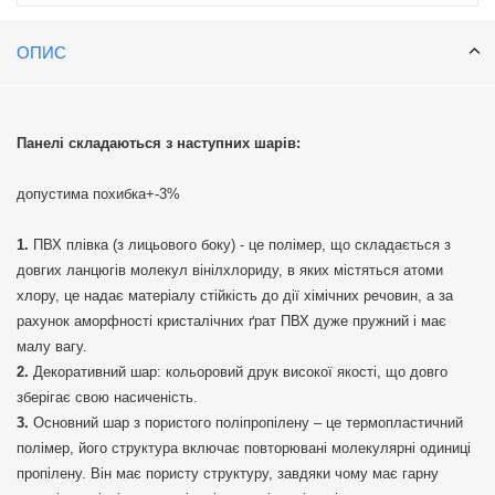
ОПИС
Панелі складаються з наступних шарів:
допустима похибка+-3%
ПВХ плівка (з лицьового боку) - це полімер, що складається з
довгих ланцюгів молекул вінілхлориду, в яких містяться атоми
хлору, це надає матеріалу стійкість до дії хімічних речовин, а за
рахунок аморфності кристалічних ґрат ПВХ дуже пружний і має
малу вагу.
Декоративний шар: кольоровий друк високої якості, що довго
зберігає свою насиченість.
Основний шар з пористого поліпропілену – це термопластичний
полімер, його структура включає повторювані молекулярні одиниці
пропілену. Він має пористу структуру, завдяки чому має гарну