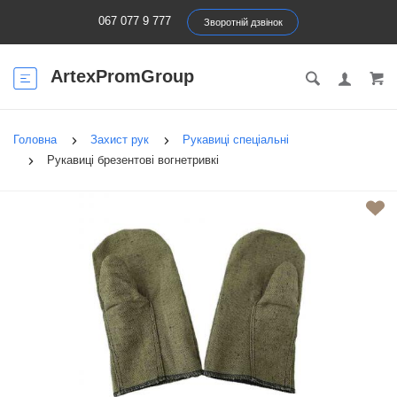
067 077 9 777
Зворотній дзвінок
ArtexPromGroup
Головна
Захист рук
Рукавиці спеціальні
Рукавиці брезентові вогнетривкі