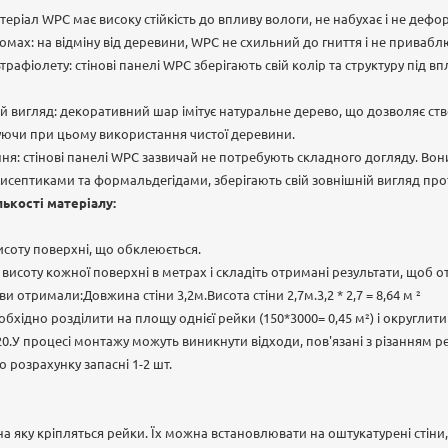
атеріал WPC має високу стійкість до впливу вологи, не набухає і не дефо
 комах: на відміну від деревини, WPC не схильний до гниття і не привабл
ьтрафіолету: стінові панелі WPC зберігають свій колір та структуру під
 вигляд: декоративний шар імітує натуральне дерево, що дозволяє ств
жуючи при цьому використання чистої деревини.
ня: стінові панелі WPC зазвичай не потребують складного догляду. Во
септиками та формальдегідами, зберігають свій зовнішній вигляд про
лькості матеріалу:
исоту поверхні, що обклеюється.
исоту кожної поверхні в метрах і складіть отримані результати, щоб 
и отримали:Довжина стіни 3,2м.Висота стіни 2,7м.3,2 * 2,7 = 8,64 м ²
хідно розділити на площу однієї рейки (150*3000= 0,45 м²) і округлити у
 20.У процесі монтажу можуть виникнути відходи, пов'язані з різанням р
 розрахунку запасні 1-2 шт.
а яку кріпляться рейки. Їх можна встановлювати на оштукатурені стіни,