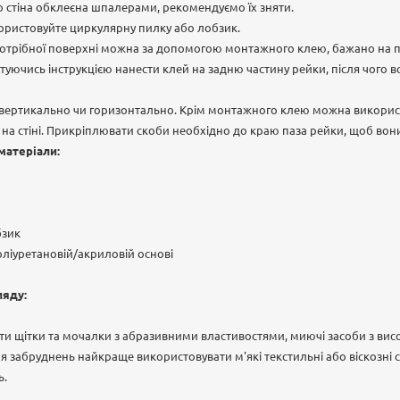
о стіна обклеєна шпалерами, рекомендуємо їх зняти.
ористовуйте циркулярну пилку або лобзик.
потрібної поверхні можна за допомогою монтажного клею, бажано на п
стуючись інструкцією нанести клей на задню частину рейки, після чого в
вертикально чи горизонтально. Крім монтажного клею можна викорис
х на стіні. Прикріплювати скоби необхідно до краю паза рейки, щоб вон
матеріали:
бзик
оліуретановій/акриловій основі
ляду:
и щітки та мочалки з абразивними властивостями, миючі засоби з вис
я забруднень найкраще використовувати м'які текстильні або віскозні с
ь.