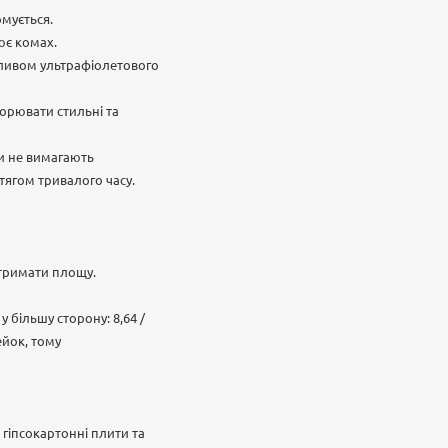
рмується.
ює комах.
 впливом ультрафіолетового
орювати стильні та
ни не вимагають
тягом тривалого часу.
отримати площу.
 більшу сторону: 8,64 /
ейок, тому
 гіпсокартонні плити та