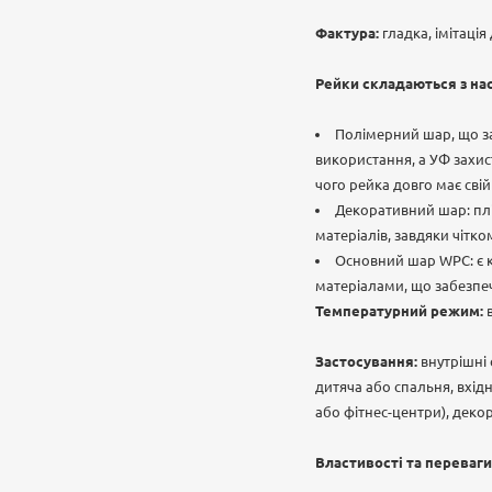
Фактура:
гладка, імітація
Рейки складаються з нас
Полімерний шар, що за
використання, а УФ захис
чого рейка довго має сві
Декоративний шар: плі
матеріалів, завдяки чітк
Основний шар WPC: є к
матеріалами, що забезпечу
Температурний режим:
Застосування:
внутрішні
дитяча або спальня, вхід
або фітнес-центри), деко
Властивості та переваги