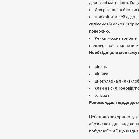
дерев'яні матеріали. Якщ
Для різання рейки вик
Прикріпити рейку до 
силіконовій основі. Кори
поверхню.
Рейки можна збирати 
степлер, щоб закріпити ї
Необхідні для монтажу 
рівень
лінійка
циркулярна пилка/ло
клей на силіконовій/п
олівець.
Рекомендації щодо дог
Небажано використовуват
або кислот. Для видаленн
побутової хімії, що щадит