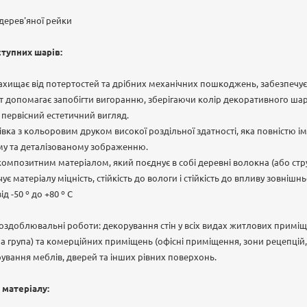
 дерев'яної рейки
тупних шарів:
хищає від потертостей та дрібних механічних пошкоджень, забезпечує 
т допомагає запобігти вигоранню, зберігаючи колір декоративного шар
й первісний естетичний вигляд.
вка з кольоровим друком високої роздільної здатності, яка повністю і
ому та деталізованому зображенню.
омпозитним матеріалом, який поєднує в собі деревні волокна (або ст
є матеріалу міцність, стійкість до вологи і стійкість до впливу зовніш
від -50 º до +80 º С
 оздоблювальні роботи: декорування стін у всіх видах житлових приміще
на група) та комерційних приміщень (офісні приміщення, зони рецепцій
рування меблів, дверей та інших рівних поверхонь.
 матеріалу: