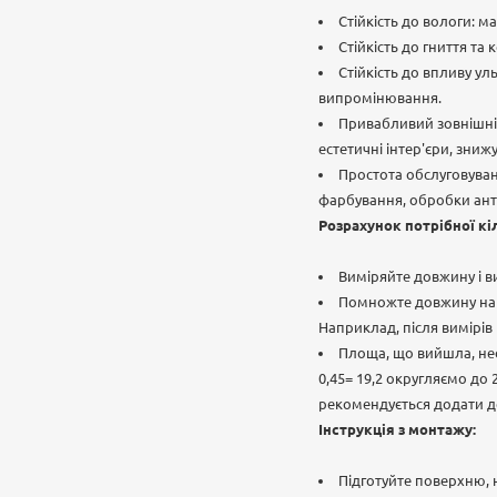
Стійкість до вологи: м
Стійкість до гниття та
Стійкість до впливу ул
випромінювання.
Привабливий зовнішній
естетичні інтер'єри, зни
Простота обслуговуван
фарбування, обробки анти
Розрахунок потрібної кі
Виміряйте довжину і в
Помножте довжину на в
Наприклад, після вимірів в
Площа, що вийшла, необ
0,45= 19,2 округляємо до
рекомендується додати до
Інструкція з монтажу:
Підготуйте поверхню, н