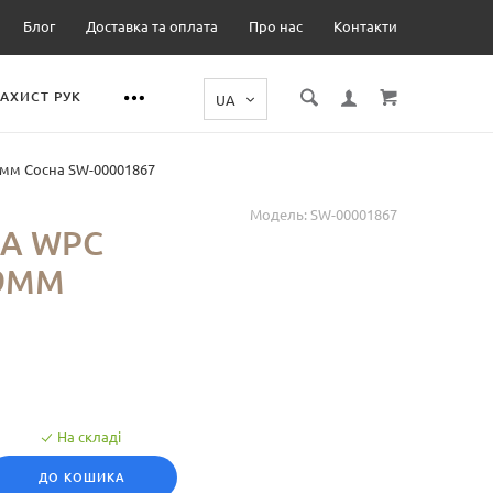
Блог
Доставка та оплата
Про нас
Контакти
ЗАХИСТ РУК
9мм Сосна SW-00001867
Модель:
SW-00001867
А WPC
Х9ММ
На складі
ДО КОШИКА