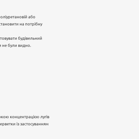
оліуретановій або
становити на потрібну
товувати будівельний
и не були видно.
окою концентрацією лугів
ерветки із застосуванням