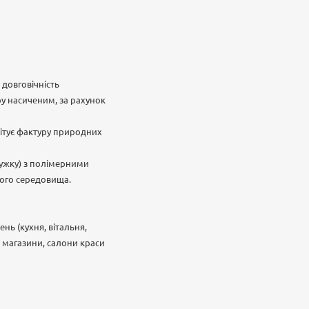
довговічність
у насиченим, за рахунок
мітує фактуру природних
ружку) з полімерними
нього середовища.
нь (кухня, вітальня,
, магазини, салони краси