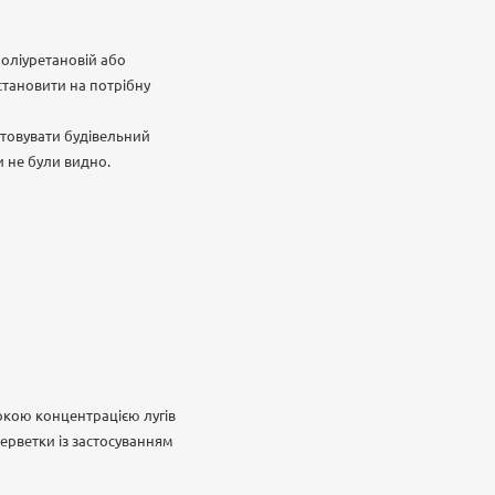
оліуретановій або
становити на потрібну
товувати будівельний
и не були видно.
окою концентрацією лугів
ерветки із застосуванням