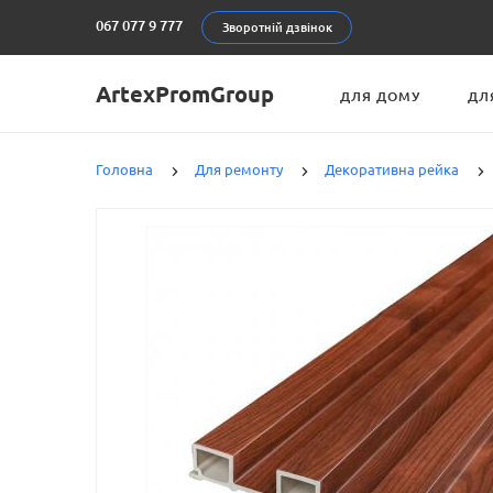
067 077 9 777
Зворотній дзвінок
ArtexPromGroup
ДЛЯ ДОМУ
ДЛ
Головна
Для ремонту
Декоративна рейка