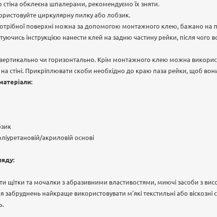
о стіна обклеєна шпалерами, рекомендуємо їх зняти.
ористовуйте циркулярну пилку або лобзик.
потрібної поверхні можна за допомогою монтажного клею, бажано на п
стуючись інструкцією нанести клей на задню частину рейки, після чого в
вертикально чи горизонтально. Крім монтажного клею можна викорис
х на стіні. Прикріплювати скоби необхідно до краю паза рейки, щоб вон
матеріали:
бзик
оліуретановій/акриловій основі
ляду:
и щітки та мочалки з абразивними властивостями, миючі засоби з вис
я забруднень найкраще використовувати м'які текстильні або віскозні с
ь.