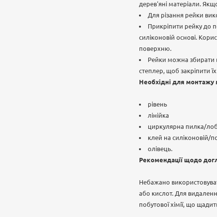
дерев'яні матеріали. Якщ
Для різання рейки вик
Прикріпити рейку до 
силіконовій основі. Кори
поверхню.
Рейки можна збирати 
степлер, щоб закріпити ї
Необхідні для монтажу 
рівень
лінійка
циркулярна пилка/ло
клей на силіконовій/п
олівець.
Рекомендації щодо дог
Небажано використовуват
або кислот. Для видаленн
побутової хімії, що щадит