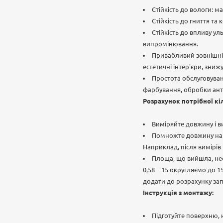
Стійкість до вологи: м
Стійкість до гниття та
Стійкість до впливу ул
випромінювання.
Привабливий зовнішній
естетичні інтер'єри, зни
Простота обслуговуван
фарбування, обробки анти
Розрахунок потрібної кі
Виміряйте довжину і в
Помножте довжину на в
Наприклад, після вимірів в
Площа, що вийшла, необ
0,58 = 15 округляємо до 
додати до розрахунку запа
Інструкція з монтажу:
Підготуйте поверхню, н