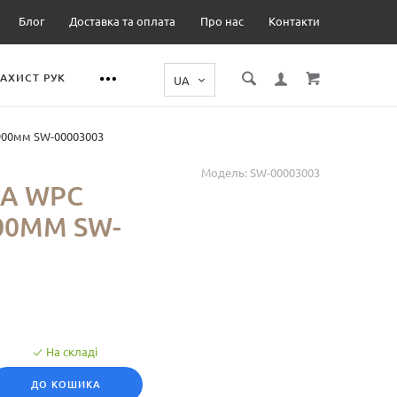
Блог
Доставка та оплата
Про нас
Контакти
ЗАХИСТ РУК
900мм SW-00003003
Модель:
SW-00003003
А WPC
00ММ SW-
На складі
ДО КОШИКА