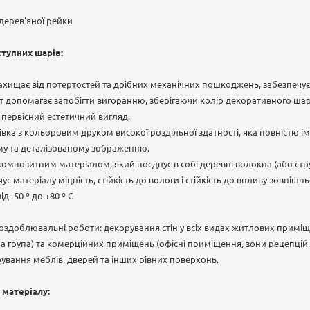
 дерев'яної рейки
тупних шарів:
хищає від потертостей та дрібних механічних пошкоджень, забезпечує 
т допомагає запобігти вигоранню, зберігаючи колір декоративного шар
й первісний естетичний вигляд.
вка з кольоровим друком високої роздільної здатності, яка повністю і
ому та деталізованому зображенню.
омпозитним матеріалом, який поєднує в собі деревні волокна (або ст
є матеріалу міцність, стійкість до вологи і стійкість до впливу зовніш
від -50 º до +80 º С
 оздоблювальні роботи: декорування стін у всіх видах житлових приміще
на група) та комерційних приміщень (офісні приміщення, зони рецепцій
рування меблів, дверей та інших рівних поверхонь.
 матеріалу: