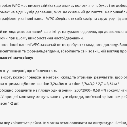
атеріал WPC має високу стійкість до впливу вологи, не набухає і не дефо
 комах: на відміну від деревини, WPC не схильний до гниття і не привабл
ьтрафіолету: стінові панелі WPC зберігають свій колір та структуру під
 вигляд: декоративний шар імітує натуральне дерево, що дозволяє ств
жуючи при цьому використання чистої деревини.
ня: стінові панелі WPC зазвичай не потребують складного догляду. Во
септиками та формальдегідами, зберігають свій зовнішній вигляд про
лькості матеріалу:
исоту поверхні, що обклеюється.
исоту кожної поверхні в метрах і складіть отримані результати, щоб 
и отримали:Довжина стіни 3,2м.Висота стіни 2,7м.3,2 * 2,7 = 8,64 м ²
хідно розділити на площу однієї рейки (200*2900= 0,58 м²) і округлити у
15.У процесі монтажу можуть виникнути відходи, пов'язані з різанням р
сні 1-2 шт.
а яку кріпляться рейки. Їх можна встановлювати на оштукатурені стіни,