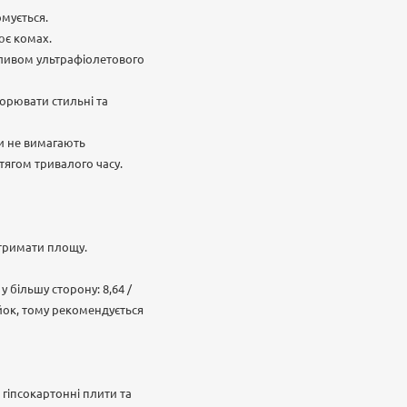
рмується.
ює комах.
 впливом ультрафіолетового
орювати стильні та
ни не вимагають
тягом тривалого часу.
отримати площу.
 більшу сторону: 8,64 /
ейок, тому рекомендується
 гіпсокартонні плити та