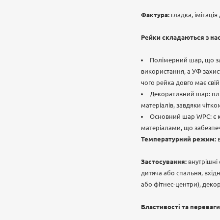
Фактура:
гладка, імітація
Рейки складаються з нас
Полімерний шар, що за
використання, а УФ захис
чого рейка довго має сві
Декоративний шар: плі
матеріалів, завдяки чітк
Основний шар WPC: є к
матеріалами, що забезпечу
Температурний режим:
Застосування:
внутрішні
дитяча або спальня, вхід
або фітнес-центри), деко
Властивості та переваги