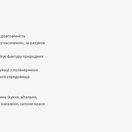
довговічність
у насиченим, за рахунок
мітує фактуру природних
ружку) з полімерними
нього середовища.
нь (кухня, вітальня,
, магазини, салони краси