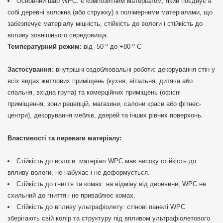
Основний шар WPC: є композитним матеріалом, який поєднує в
собі деревні волокна (або стружку) з полімерними матеріалами, що
забезпечує матеріалу міцність, стійкість до вологи і стійкість до
впливу зовнішнього середовища.
Температурний режим:
від -50 º до +80 º С
Застосування:
внутрішні оздоблювальні роботи: декорування стін у
всіх видах житлових приміщень (кухня, вітальня, дитяча або
спальня, вхідна група) та комерційних приміщень (офісні
приміщення, зони рецепцій, магазини, салони краси або фітнес-
центри), декорування меблів, дверей та інших рівних поверхонь.
Властивості та переваги матеріалу:
Стійкість до вологи: матеріал WPC має високу стійкість до
впливу вологи, не набухає і не деформується.
Стійкість до гниття та комах: на відміну від деревини, WPC не
схильний до гниття і не приваблює комах.
Стійкість до впливу ультрафіолету: стінові панелі WPC
зберігають свій колір та структуру під впливом ультрафіолетового