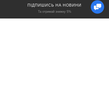
ПІДПИШИСЬ НА НОВИНИ
Та отримай знижку 5%
КАТАЛОГ
ЦІКАВЕ
Захист дихання
Блог
Захист голови
Акції
Захист рук
Виробники
Захист очей
Пошук
ПРО НАС
СОЦ МЕРЕЖІ