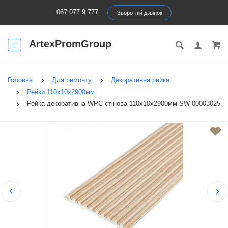
067 077 9 777
Зворотній дзвінок
ArtexPromGroup
Головна
Для ремонту
Декоративна рейка
Рейки 110х10х2900мм
Рейка декоративна WPC стінова 110х10х2900мм SW-00003025