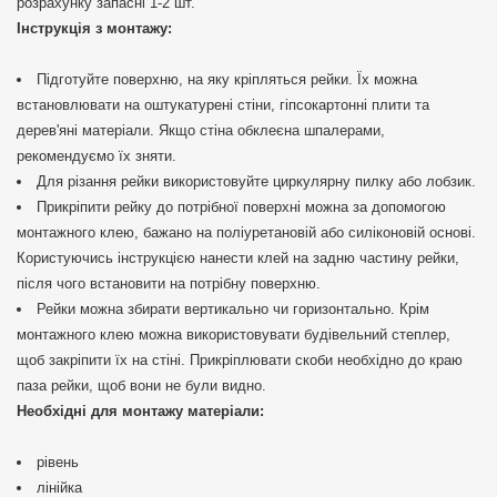
розрахунку запасні 1-2 шт.
Інструкція з монтажу:
Підготуйте поверхню, на яку кріпляться рейки. Їх можна
встановлювати на оштукатурені стіни, гіпсокартонні плити та
дерев'яні матеріали. Якщо стіна обклеєна шпалерами,
рекомендуємо їх зняти.
Для різання рейки використовуйте циркулярну пилку або лобзик.
Прикріпити рейку до потрібної поверхні можна за допомогою
монтажного клею, бажано на поліуретановій або силіконовій основі.
Користуючись інструкцією нанести клей на задню частину рейки,
після чого встановити на потрібну поверхню.
Рейки можна збирати вертикально чи горизонтально. Крім
монтажного клею можна використовувати будівельний степлер,
щоб закріпити їх на стіні. Прикріплювати скоби необхідно до краю
паза рейки, щоб вони не були видно.
Необхідні для монтажу матеріали:
рівень
лінійка