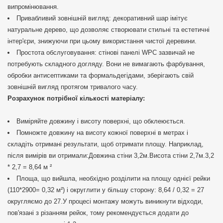
випромінювання.
Привабливий зовнішній вигляд: декоративний шар імітує
натуральне дерево, що дозволяє створювати стильні та естетичні
інтер'єри, знижуючи при цьому використання чистої деревини.
Простота обслуговування: стінові панелі WPC зазвичай не
потребують складного догляду. Вони не вимагають фарбування,
обробки антисептиками та формальдегідами, зберігають свій
зовнішній вигляд протягом тривалого часу.
Розрахунок потрібної кількості матеріалу:
Виміряйте довжину і висоту поверхні, що обклеюється.
Помножте довжину на висоту кожної поверхні в метрах і
складіть отримані результати, щоб отримати площу. Наприклад,
після вимірів ви отримали:Довжина стіни 3,2м.Висота стіни 2,7м.3,2
* 2,7 = 8,64 м ²
Площа, що вийшла, необхідно розділити на площу однієї рейки
(110*2900= 0,32 м²) і округлити у більшу сторону: 8,64 / 0,32 = 27
округляємо до 27.У процесі монтажу можуть виникнути відходи,
пов'язані з різанням рейок, тому рекомендується додати до