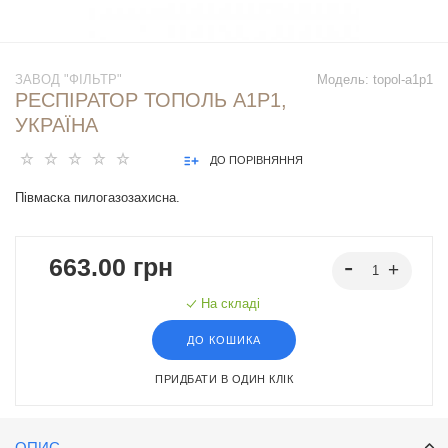
ЗАВОД "ФІЛЬТР"
Модель:
topol-a1p1
РЕСПІРАТОР ТОПОЛЬ А1Р1,
УКРАЇНА
ДО ПОРІВНЯННЯ
Півмаска пилогазозахисна.
663.00 грн
На складі
ДО КОШИКА
ПРИДБАТИ В ОДИН КЛІК
ОПИС