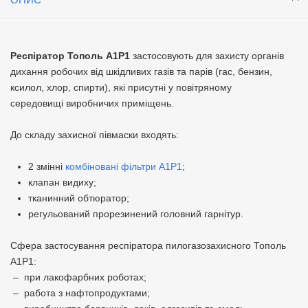
Респіратор Тополь А1Р1
застосовують для захисту органів
дихання робочих від шкідливих газів та парів (гас, бензин,
ксилол, хлор, спирти), які присутні у повітряному
середовищі виробничих приміщень.
До складу захисної півмаски входять:
2 змінні
комбіновані фільтри А1Р1
;
клапан видиху;
тканинний обтюратор;
регульований прорезинений головний гарнітур.
Сфера застосування респіратора пилогазозахисного Тополь
А1Р1:
– при лакофарбних роботах;
– работа з нафтопродуктами;