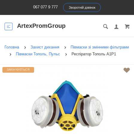
067 077 9 777
Зворотній дзвінок
ArtexPromGroup
Головна
Захист дихання
Півмаски зі змінними фільтрами
Півмаски Тополь, Пульс
Респіратор Тополь А1Р1
ЗАКІНЧУЄТЬСЯ