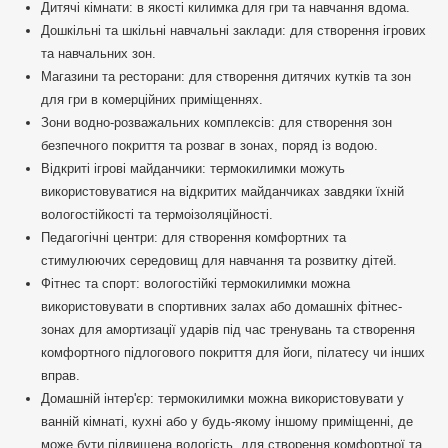
Дитячі кімнати: в якості килимка для гри та навчання вдома.
Дошкільні та шкільні навчальні заклади: для створення ігрових
та навчальних зон.
Магазини та ресторани: для створення дитячих кутків та зон
для гри в комерційних приміщеннях.
Зони водно-розважальних комплексів: для створення зон
безпечного покриття та розваг в зонах, поряд із водою.
Відкриті ігрові майданчики: термокилимки можуть
використовуватися на відкритих майданчиках завдяки їхній
вологостійкості та термоізоляційності.
Педагогічні центри: для створення комфортних та
стимулюючих середовищ для навчання та розвитку дітей.
Фітнес та спорт: вологостійкі термокилимки можна
використовувати в спортивних залах або домашніх фітнес-
зонах для амортизації ударів під час тренувань та створення
комфортного підлогового покриття для йоги, пілатесу чи інших
вправ.
Домашній інтер'єр: термокилимки можна використовувати у
ванній кімнаті, кухні або у будь-якому іншому приміщенні, де
може бути підвищена вологість, для створення комфортної та