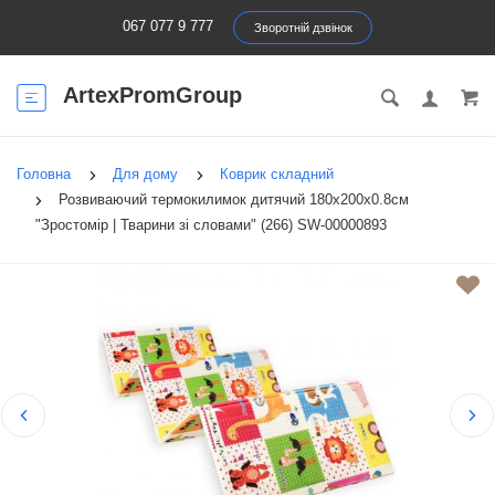
067 077 9 777
Зворотній дзвінок
ArtexPromGroup
Головна
Для дому
Коврик складний
Розвиваючий термокилимок дитячий 180х200х0.8см
"Зростомір | Тварини зі словами" (266) SW-00000893