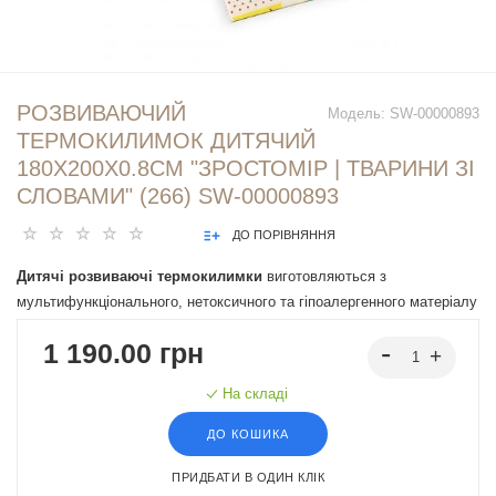
РОЗВИВАЮЧИЙ
Модель:
SW-00000893
ТЕРМОКИЛИМОК ДИТЯЧИЙ
180Х200Х0.8СМ "ЗРОСТОМІР | ТВАРИНИ ЗІ
СЛОВАМИ" (266) SW-00000893
ДО ПОРІВНЯННЯ
Дитячі розвиваючі термокилимки
виготовляються з
мультифункціонального, нетоксичного та гіпоалергенного матеріалу
XPE (спінений та пресований полімер етилену) та об’єднує в собі
1 190.00 грн
багато переваг: теплоізоляція, вологостійкість, зносостійкість,
легкість в догляді, м’якість, гнучкість та амортизація падіння
На складі
малюка, надаючи дітям комфортну та безпечну ігрову поверхню.
ДО КОШИКА
ПРИДБАТИ В ОДИН КЛІК