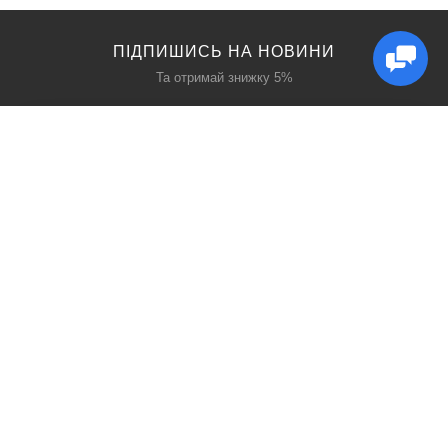
ПІДПИШИСЬ НА НОВИНИ
Та отримай знижку 5%
КАТАЛОГ
ЦІКАВЕ
Захист дихання
Блог
Захист голови
Акції
Захист рук
Виробники
Захист очей
Пошук