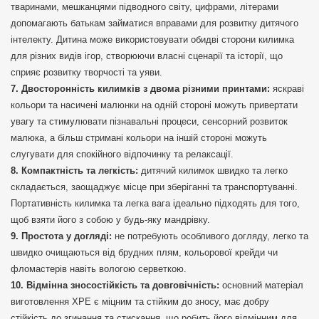
тваринами, мешканцями підводного світу, цифрами, літерами
допомагають батькам займатися вправами для розвитку дитячого
інтелекту. Дитина може використовувати обидві сторони килимка
для різних видів ігор, створюючи власні сценарії та історії, що
сприяє розвитку творчості та уяви.
Двосторонність килимків з двома різними принтами:
яскраві
кольори та насичені малюнки на одній стороні можуть привертати
увагу та стимулювати пізнавальні процеси, сенсорний розвиток
малюка, а більш стримані кольори на іншій стороні можуть
слугувати для спокійного відпочинку та релаксації.
Компактність та легкість:
дитячий килимок швидко та легко
складається, заощаджує місце при зберіганні та транспортуванні.
Портативність килимка та легка вага ідеально підходять для того,
щоб взяти його з собою у будь-яку мандрівку.
Простота у догляді:
не потребують особливого догляду, легко та
швидко очищаються від брудних плям, кольорової крейди чи
фломастерів навіть вологою серветкою.
Відмінна зносостійкість та довговічність:
основний матеріал
виготовлення XPE є міцним та стійким до зносу, має добру
стійкість до згинання та стискання, що робить його відмінним для