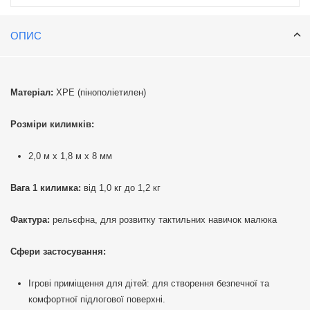
ОПИС
Матеріал:
ХРЕ (пінополіетилен)
Розміри килимків:
2,0 м x 1,8 м x 8 мм
Вага 1 килимка:
від 1,0 кг до 1,2 кг
Фактура:
рельєфна, для розвитку тактильних навичок малюка
Сфери застосування:
Ігрові приміщення для дітей: для створення безпечної та
комфортної підлогової поверхні.