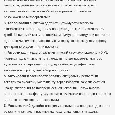
ганчіркою, дуже швидко висихають. Спеціальний матеріал
виготовлення килимка запобігає утворенню плісняви та
розмноженню мікроорганізмів.
Теплоізоляція:
висока здатність утримувати тепло та
створювати комфортну, теплу поверхню для гри та активностей
дітей. Ці килимки можуть запобігати відчуттю холоду при контакті з
підлогою чи землею, забезпечуючи теплу та приємну атмосферу
для дитячого дозвілля чи навчання.
Амортизація ударів:
завдяки пінистій структурі матеріалу ХРЕ
килимки надзвичайно м’які та еластичні, що дозволяє миттєво
відновлювати первинну форму, що забезпечує ефективну
амортизацію при падінні або різких рухах.
Антиковзні властивості:
завдяки спеціальній рельєфній
текстурі та високому коефіцієнту тертя поверхні забезпечується
краще зчеплення та попереджається ковзання. Також висока
вологостійкість та фактура дозволяє килимкам навіть при контакті з
вологою залишатися антиковзними.
Розвиваючий дизайн:
спеціальна рельєфна поверхня дозволяє
розвинути тактильні навички малюка, а малюнки з птахами,