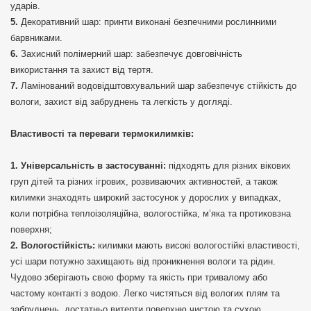
ударів.
Декоративний шар: принти виконані безпечними рослинними
барвниками.
Захисний полімерний шар: забезпечує довговічність
використання та захист від тертя.
Ламінований водовідштовхувальний шар забезпечує стійкість до
вологи, захист від забруднень та легкість у догляді.
Властивості та переваги термокилимків:
Універсальність в застосуванні:
підходять для різних вікових
груп дітей та різних ігрових, розвиваючих активностей, а також
килимки знаходять широкий застосунок у дорослих у випадках,
коли потрібна теплоізоляційна, вологостійка, м’яка та протиковзна
поверхня;
Вологостійкість:
килимки мають високі вологостійкі властивості,
усі шари потужно захищають від проникнення вологи та рідин.
Чудово зберігають свою форму та якість при тривалому або
частому контакті з водою. Легко чистяться від вологих плям та
забруднень, достатньо витерти поверхню чистою та сухою