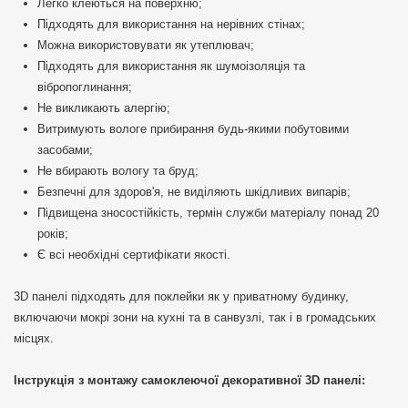
Легко клеються на поверхню;
Підходять для використання на нерівних стінах;
Можна використовувати як утеплювач;
Підходять для використання як шумоізоляція та
вібропоглинання;
Не викликають алергію;
Витримують вологе прибирання будь-якими побутовими
засобами;
Не вбирають вологу та бруд;
Безпечні для здоров'я, не виділяють шкідливих випарів;
Підвищена зносостійкість, термін служби матеріалу понад 20
років;
Є всі необхідні сертифікати якості.
3D панелі підходять для поклейки як у приватному будинку,
включаючи мокрі зони на кухні та в санвузлі, так і в громадських
місцях.
Інструкція з монтажу самоклеючої декоративної 3D панелі: