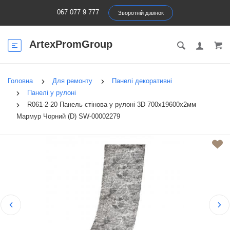
067 077 9 777
Зворотній дзвінок
ArtexPromGroup
Головна
Для ремонту
Панелі декоративні
Панелі у рулоні
R061-2-20 Панель стінова у рулоні 3D 700х19600х2мм
Мармур Чорний (D) SW-00002279