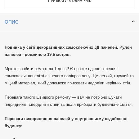
ПРИДБАТИ В ОДИН КЛІК
ОПИС
Новинка у світі декоративних самоклеючих 3Д панелей. Рулон
панелей - довжиною 19,6 метрів.
Мрієте зробити ремонт за 1 день? Є просте і дієве рішення -
самоклеючі панелі зі спіненого поліпропілену. Це легкий, гнучкий та
міцний матеріал, який допоможе приховати недоліки нерівних стін.
Перевага такого швидкого ремонту — вам не потрібно шукати
підрядників, свердлити стіни та після прибирати будівельне сміття.
Переваги використання панелей у внутрішньому оздобленні
будинку: