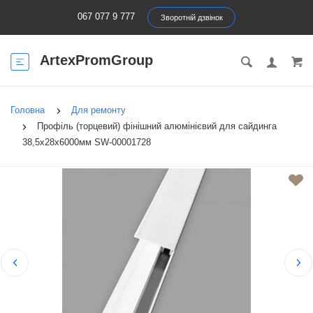
067 077 9 777
Зворотній дзвінок
ArtexPromGroup
Головна
Для ремонту
Профіль (торцевий) фінішний алюмінієвий для сайдинга
38,5х28х6000мм SW-00001728