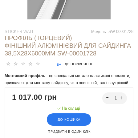
STICKER WALL
Модель:
SW-00001728
ПРОФІЛЬ (ТОРЦЕВИЙ)
ФІНІШНИЙ АЛЮМІНІЄВИЙ ДЛЯ САЙДИНГА
38,5Х28Х6000ММ SW-00001728
ДО ПОРІВНЯННЯ
Монтажний профіль
- це спеціальні метало-пластикові елементи,
призначені для монтажу сайдингу, як в зовнішній, так і внутрішній
облицювальний матеріал стін будинків. Цей профіль допомагає
1 017.00 грн
створити надійне і естетичне облицювання стін, а також захищає їх
від погодних умов, забезпечуючи правильну вентиляцію простору
На складі
між сайдингом і стіною будинку.
ДО КОШИКА
ПРИДБАТИ В ОДИН КЛІК