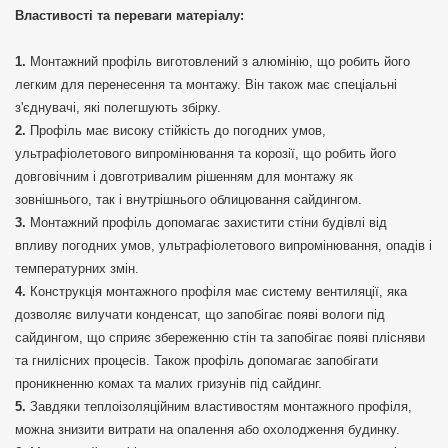
Властивості та переваги матеріалу:
Монтажний профіль виготовлений з алюмінію, що робить його
легким для перенесення та монтажу. Він також має спеціальні
з'єднувачі, які полегшують збірку.
Профіль має високу стійкість до погодних умов,
ультрафіолетового випромінювання та корозії, що робить його
довговічним і довготривалим рішенням для монтажу як
зовнішнього, так і внутрішнього облицювання сайдингом.
Монтажний профіль допомагає захистити стіни будівлі від
впливу погодних умов, ультрафіолетового випромінювання, опадів і
температурних змін.
Конструкція монтажного профіля має систему вентиляції, яка
дозволяє вилучати конденсат, що запобігає появі вологи під
сайдингом, що сприяє збереженню стін та запобігає появі плісняви
та гнилісних процесів. Також профіль допомагає запобігати
проникненню комах та малих гризунів під сайдинг.
Завдяки теплоізоляційним властивостям монтажного профіля,
можна знизити витрати на опалення або охолодження будинку.