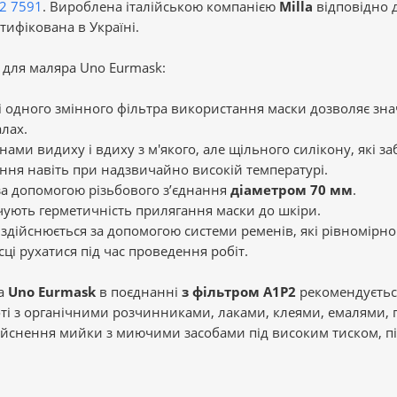
Р2 7591
. Вироблена італійською компанією
Milla
відповідно 
ртифікована в Україні.
 для маляра Uno Eurmask:
і одного змінного фільтра використання маски дозволяє зн
лах.
ми видиху і вдиху з м'якого, але щільного силікону, які з
ня навіть при надзвичайно високій температурі.
за допомогою різьбового з’єднання
діаметром 70 мм
.
ечують герметичність прилягання маски до шкіри.
і здійснюється за допомогою системи ременів, які рівномірно
ці рухатися під час проведення робіт.
ра
Uno Eurmask
в поєднанні
з фільтром A1P2
рекомендуєтьс
ті з органічними розчинниками, лаками, клеями, емалями, п
йснення мийки з миючими засобами під високим тиском, під