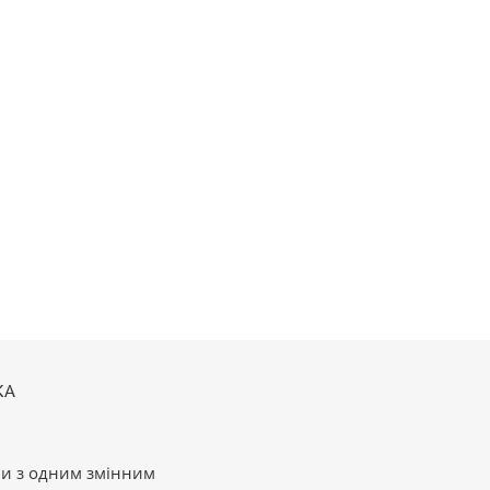
КА
ми з одним змінним