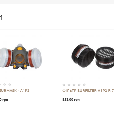
И
EURMASK - А1Р2
ФІЛЬТР EURFILTER A1P2 R 
0 грн
852.00 грн