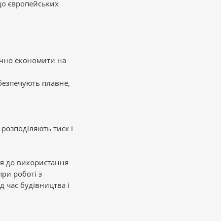
до європейських
ачно економити на
абезпечують плавне,
 розподіляють тиск і
я до використання
ри роботі з
 час будівництва і