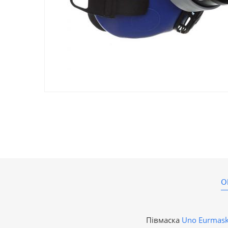
О
Півмаска
Uno Eurmas