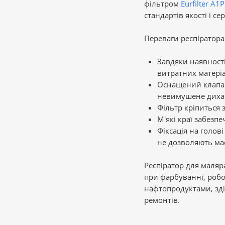
фільтром
Eurfilter А1
стандартів якості і се
Переваги респіратора
Завдяки наявност
витратних матеріа
Оснащений клапана
невимушене дихан
Фільтр кріпиться 
М'які краї забезп
Фіксація на голов
не дозволяють мас
Респіратор для маля
при фарбуванні, робо
нафтопродуктами, зді
ремонтів.