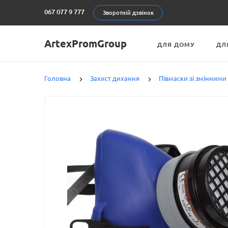
067 077 9 777
Зворотній дзвінок
ArtexPromGroup
ДЛЯ ДОМУ
ДЛ
Головна
Захист дихання
Півмаски зі змінними