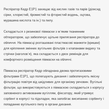
Респіратор Кедр Е1Р1 захищає від кислих газів та парів (діоксид
сірки, хлористий, бромистий та фтористий водень, оцтова,
мурашина кислота та ін.) та пилу.
Складається з резинової півмаски з м᾿яким тканинним
обтюратором, що забезпечує щільне прилягання респіратора до
обличчя. На півмасці розташовані пластмасові манжети (кришки)
для кріплення змінних вугільних фільтрів з клапанами видиху та
стрічки (наголов᾿я), яка складається з двох ремінців для
комфортного розміщення півмаски на обличчі.
Півмаска респіратор Кедр обладнана двома протигазовими
фільтрами Е1Р1, що полегшують дихання і забезпечують якісну
фільтрацію повітря від шкідливих для організму речовин. Вугільні
фільтри, що використовуються з півмаскою складаються з корпусу
заповненого активованим вугіллям, фіксатору, який утримує
сорбент в корпусі та підкладки, яка запобігає висипанню сорбенту і
попаданню вугільного пилу в органи дихання.