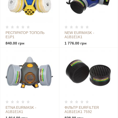
РЕСПІРАТОР ТОПОЛЬ
NEW EURMASK -
Е1Р1
А1B1E1K1
840.00 грн
1 776.00 грн
ETNA EURMASK -
ФІЛЬТР EURFILTER
А1В1Е1К1
A1B1E1K1 7592