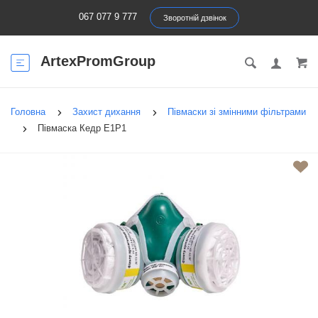
067 077 9 777
Зворотній дзвінок
ArtexPromGroup
Головна
Захист дихання
Півмаски зі змінними фільтрами
Півмаска Кедр E1P1