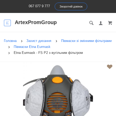
067 077 9 777
Зворотній дзвінок
ArtexPromGroup
Головна
Захист дихання
Півмаски зі змінними фільтрами
Півмаски Etna Eurmask
Etna Eurmask - FS Р2 з вугільним фільтром