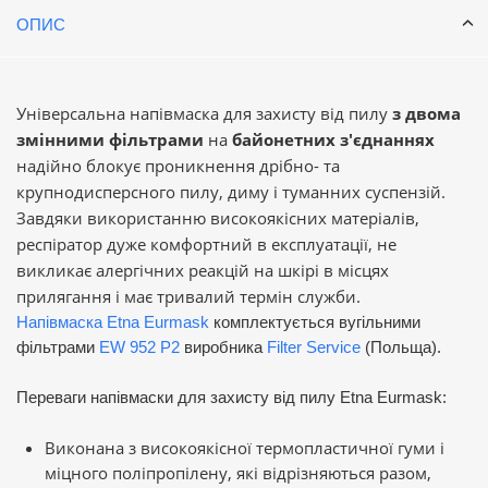
ОПИС
Універсальна напівмаска для захисту від пилу
з двома
змінними фільтрами
на
байонетних з'єднаннях
надійно блокує проникнення дрібно- та
крупнодисперсного пилу, диму і туманних суспензій.
Завдяки використанню високоякісних матеріалів,
респіратор дуже комфортний в експлуатації, не
викликає алергічних реакцій на шкірі в місцях
прилягання і має тривалий термін служби.
Напівмаска Etna Eurmask
комплектується вугільними
фільтрами
EW 952 P2
виробника
Filter Service
(Польща).
Переваги напівмаски для захисту від пилу Etna Eurmask:
Виконана з високоякісної термопластичної гуми і
міцного поліпропілену, які відрізняються разом,