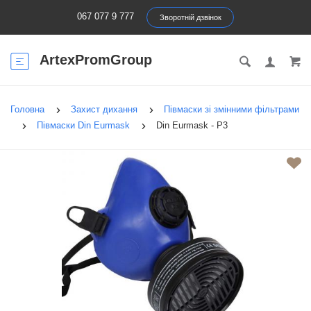
067 077 9 777
Зворотній дзвінок
ArtexPromGroup
Головна
Захист дихання
Півмаски зі змінними фільтрами
Півмаски Din Eurmask
Din Eurmask - P3