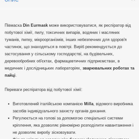
Півмаска
Din Eurmask
може використовуватися, як респіратор від
побутової хімії, пилу, токсичних випарів, водяних і масляних
туманів, пилку, мікроорганізмів, інших небезпечних для здоров'я
частинок, що знаходяться в повітрі. Виріб рекомендується до
застосування у сільському господарстві, на будівельних,
деревообробних об'єктах, фармацевтичних підприємствах, в
медичних і дослідницьких лабораторіях,
зварювальних роботах та
пайці
.
Переваги респіратора від побутової хімії:
Виготовлений італійською компанією
Milla
, відомого виробника
засобів індивідуального захисту органів дихання.
Регулюється на голові за допомогою спеціальної системи
кріплення, яка дозволяє рівномірно розподілити навантаження і
не дозволяє виробу зісковзувати.