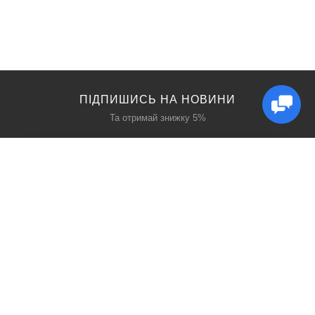
ПІДПИШИСЬ НА НОВИНИ
Та отримай знижку 5%
КАТАЛОГ
ЦІКАВЕ
Захист дихання
Блог
Захист голови
Акції