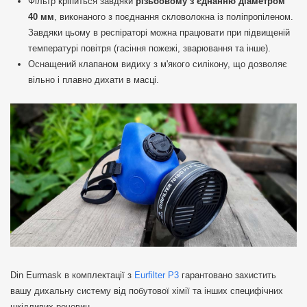
Фільтр кріпиться завдяки
різьбовому з’єднанню
діаметром
40 мм
, виконаного з поєднання скловолокна із поліпропіленом.
Завдяки цьому в респіраторі можна працювати при підвищеній
температурі повітря (гасіння пожежі, зварювання та інше).
Оснащений клапаном видиху з м'якого силікону, що дозволяє
вільно і плавно дихати в масці.
Din Eurmask в комплектації з
Eurfilter P3
гарантовано захистить
вашу дихальну систему від побутової хімії та інших специфічних
шкідливих речовин.