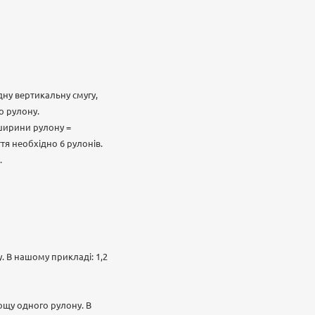
дну вертикальну смугу,
о рулону.
 ширини рулону =
тя необхідно 6 рулонів.
.
 В нашому прикладі: 1,2
лощу одного рулону. В