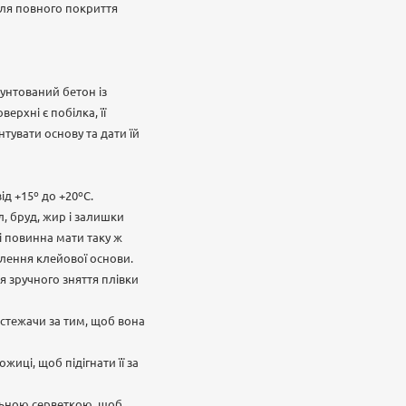
для повного покриття
рунтований бетон із
рхні є побілка, її
тувати основу та дати їй
ід +15º до +20ºС.
, бруд, жир і залишки
і повинна мати таку ж
плення клейової основи.
я зручного зняття плівки
 стежачи за тим, щоб вона
иці, щоб підігнати її за
льною серветкою, щоб