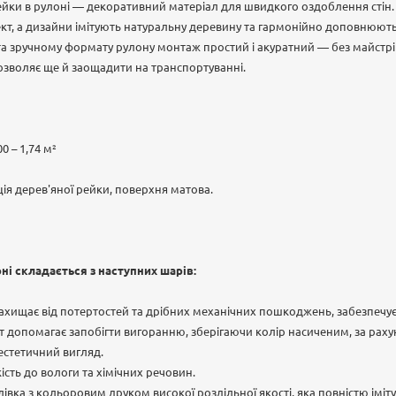
рейки в рулоні — декоративний матеріал для швидкого оздоблення стін
т, а дизайни імітують натуральну деревину та гармонійно доповнюють с
та зручному формату рулону монтаж простий і акуратний — без майстрів
озволяє ще й заощадити на транспортуванні.
0 – 1,74 м²
ція дерев'яної рейки, поверхня матова.
оні складається з наступних шарів:
ахищає від потертостей та дрібних механічних пошкоджень, забезпечує
т допомагає запобігти вигоранню, зберігаючи колір насиченим, за раху
 естетичний вигляд.
ість до вологи та хімічних речовин.
івка з кольоровим друком високої роздільної якості, яка повністю імі