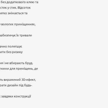
 без додаткового клею та
тик у стик. Відсоток
егко знімається та
 у вологих приміщеннях,
забезпечує їх тривале
начно полегшує
зити без ризику
я і не вбирають бруд.
атними для приміщень, де
ть виражений 3D-ефект,
рати дизайн під будь-
 завдяки конструкції