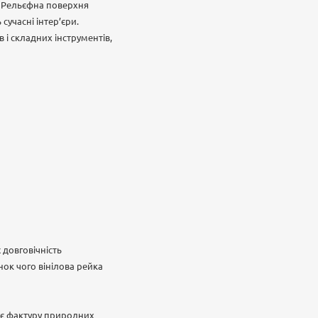
. Рельєфна поверхня
учасні інтер’єри.
 і складних інструментів,
 довговічність
нок чого вінілова рейка
тує фактуру природних