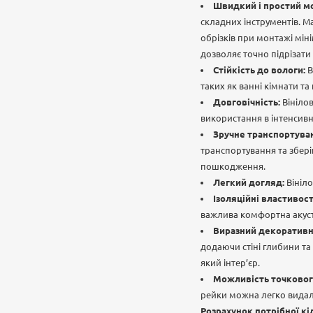
Швидкий і простий м
складних інструментів. М
обрізків при монтажі мін
дозволяє точно підрізати
Стійкість до вологи:
В
таких як ванні кімнати та 
Довговічність:
Вінілов
використання в інтенсив
Зручне транспортуван
транспортування та зберіг
пошкодження.
Легкий догляд:
Вініло
Ізоляційні властивост
важлива комфортна акуст
Виразний декоративн
додаючи стіні глибини та
який інтер’єр.
Можливість точковог
рейки можна легко видал
Розрахунок потрібної кі