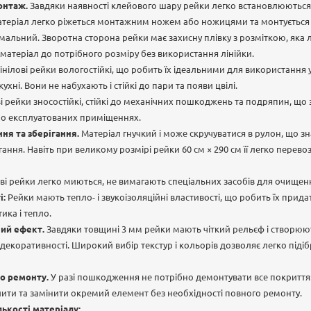
онтаж.
Завдяки наявності клейового шару рейки легко встановлюються
атеріал легко ріжеться монтажним ножем або ножицями та монтується с
імальний. Зворотна сторона рейки має захисну плівку з розміткою, яка л
 матеріал до потрібного розміру без використання лінійки.
інілові рейки вологостійкі, що робить їх ідеальними для використання
кухні. Вони не набухають і стійкі до пари та появи цвілі.
і рейки зносостійкі, стійкі до механічних пошкоджень та подряпин, що 
но експлуатованих приміщеннях.
ня та зберігання.
Матеріал гнучкий і може скручуватися в рулон, що з
ання. Навіть при великому розмірі рейки 60 см × 290 см її легко перево
ві рейки легко миються, не вимагають спеціальних засобів для очищенн
і:
Рейки мають тепло- і звукоізоляційні властивості, що робить їх прид
ика і тепло.
ий ефект.
Завдяки товщині 3 мм рейки мають чіткий рельєф і створюю
 декоративності. Широкий вибір текстур і кольорів дозволяє легко підіб
о ремонту.
У разі пошкодження не потрібно демонтувати все покриття:
ити та замінити окремий елемент без необхідності повного ремонту.
лькості матеріалу: