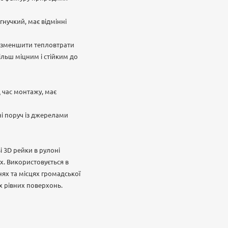
гнучкий, має відмінні
и зменшити тепловтрати
ільш міцним і стійким до
д час монтажу, має
і поруч із джерелами
 3D рейки в рулоні
ах. Використовується в
нях та місцях громадської
х рівних поверхонь.