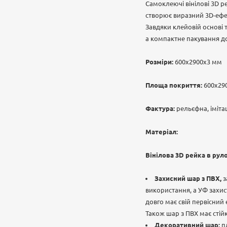
Самоклеючі вінілові 3D 
створює виразний 3D-ефек
Завдяки клейовій основі 
а компактне пакування д
Розміри:
600х2900х3 мм
Площа покриття:
600х290
Фактура:
рельєфна, іміта
Матеріал:
Вінілова 3D рейка в рул
Захисний шар з ПВХ,
з
використання, а УФ захис
довго має свій первісний
Також шар з ПВХ має стійк
Декоративний шар:
пл