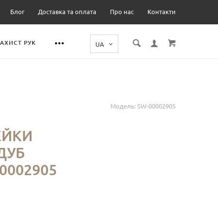
Блог
Доставка та оплата
Про нас
Контакти
ЗАХИСТ РУК
Модель:
SW-00002905
Е
ЕЙКИ
ДУБ
0002905