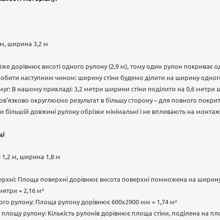
 м, ширина 3,2 м
айже дорівнює висоті одного рулону (2,9 м), тому один рулон покриває о
робити наступним чином: ширину стіни будемо ділити на ширину одног
смуг: В нашому прикладі: 3,2 метри ширини стіни поділити на 0,6 метри
ов’язково округлюємо результат в більшу сторону – для повного покрит
хи більшій довжині рулону обрізки мінімальні і не впливають на монтаж
щі
 1,2 м, ширина 1,8 м
рхні: Площа поверхні дорівнює висота поверхні помножена на ширину.
етри = 2,16 м²
го рулону: Площа рулону дорівнює 600х2900 мм = 1,74 м²
 площу рулону: Кількість рулонів дорівнює площа стіни, поділена на п