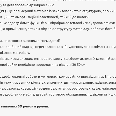
му та деталізованому зображенню.
(РЕ)
- це полімерний матеріал із закритопористою структурою, легкий і 
ляційні та амортизаційні властивості, стійкий до вологи.
нує одразу кілька функцій: він відображає теплові хвилі, допомагаюч
ію приміщення, а також підсилює структуру матеріалу, роблячи його б
чна основа з високим рівнем адгезії.
ігає клейовий шар від пересихання та забруднення, легко знімається пі
різання матеріалу.
ід впливом високих температур можуть деформуватися. У кухонній зон
ової рейки необхідно проводити на відстані 30-50 см.
оздоблювальні роботи в житлових і комерційних приміщеннях. Вінілові
ін у кухнях, ванних кімнатах, вітальнях, дитячих, спальнях, вхідних зон
нах, салонах краси, фітнес-центрах, готелях, ресторанах, кафе, майстер
ля оздоблення меблів, дверей, торгового обладнання, підвіконь та інши
 вінілових 3D рейок в рулоні: