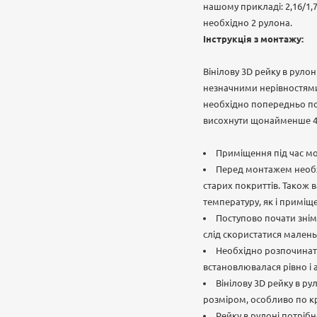
нашому прикладі: 2,16/1,
необхідно 2 рулона.
Інструкція з монтажу:
Вінілову 3D рейку в рулон
незначними нерівностями 
необхідно попередньо пов
висохнути щонайменше 4
Приміщення під час мон
Перед монтажем необхі
старих покриттів. Також 
температуру, як і приміщ
Поступово почати знім
слід скористатися малень
Необхідно розпочинати
встановлювалася рівно і
Вінілову 3D рейку в ру
розміром, особливо по кр
Рейку в рулоні потріб