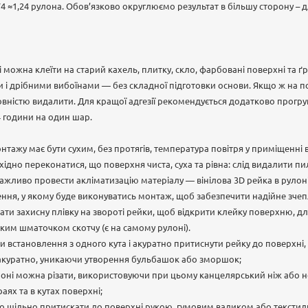
74 ≈1,24 рулона. Обов’язково округлюємо результат в більшу сторону – 
і можна клеїти на старий кахель, плитку, скло, фарбовані поверхні та ґ
і дрібними вибоїнами — без складної підготовки основи. Якщо ж на пове
ністю видалити. Для кращої адгезії рекомендується додатково прогрун
 години на один шар.
тажу має бути сухим, без протягів, температура повітря у приміщенні в
дно переконатися, що поверхня чиста, суха та рівна: слід видалити пил
важливо провести акліматизацію матеріалу — вінілова 3D рейка в рулон
ення, у якому буде виконуватись монтаж, щоб забезпечити надійне зче
ати захисну плівку на звороті рейки, щоб відкрити клейку поверхню, дл
ким шматочком скотчу (є на самому рулоні).
 встановлення з одного кута і акуратно притиснути рейку до поверхні,
 акуратно, уникаючи утворення бульбашок або зморшок;
лоні можна різати, використовуючи при цьому канцелярський ніж або нож
аях та в кутах поверхні;
но щільно притискати до поверхні рукою, гумовим валиком або тексти