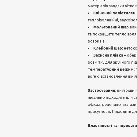
матеріалів завдяки чітко
Спінений поліетилен 
теплоізоляційні, звукоізо
Фольгований шар
вико
та покращити теплоізоляц
розривів.
Клейовий шар:
нетокси
Захисна плівка
– обер
розмітку для зручного під
Температурний режим:
п
вогню встановлення вініл
Застосування:
внутрішні 
ідеально підходять для ст
офісах, рецепціях, магази
присутності. Підходять д
Властивості та переваги