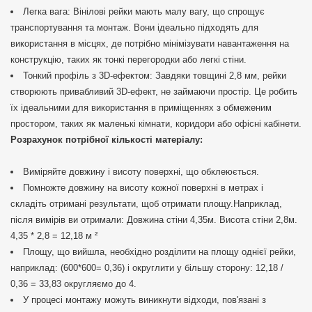
Легка вага: Вінілові рейки мають малу вагу, що спрощує
транспортування та монтаж. Вони ідеально підходять для
використання в місцях, де потрібно мінімізувати навантаження на
конструкцію, таких як тонкі перегородки або легкі стіни.
Тонкий профіль з 3D-ефектом: Завдяки товщині 2,8 мм, рейки
створюють привабливий 3D-ефект, не займаючи простір. Це робить
їх ідеальними для використання в приміщеннях з обмеженим
простором, таких як маленькі кімнати, коридори або офісні кабінети.
Розрахунок потрібної кількості матеріалу:
Виміряйте довжину і висоту поверхні, що обклеюється.
Помножте довжину на висоту кожної поверхні в метрах і
складіть отримані результати, щоб отримати площу.Наприклад,
після вимірів ви отримали: Довжина стіни 4,35м. Висота стіни 2,8м.
4,35 * 2,8 = 12,18 м ²
Площу, що вийшла, необхідно розділити на площу однієї рейки,
наприклад: (600*600= 0,36) і округлити у більшу сторону: 12,18 /
0,36 = 33,83 округляємо до 4.
У процесі монтажу можуть виникнути відходи, пов'язані з