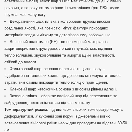
естетичний вигляд.Також шар з ПВХ має стійкість до дії хімічних
речовин, а за рахунок аморфності кристалічних ґрат ПВХ, дуже
пружна, має малу вагу.
Декоративний шар: плівка з кольоровим друком високої
роздільної якості, яка повністю імітує фактуру природних
матеріалів завдяки чіткому та деталізованому зображенню.
Вспінений поліетилен (РЕ) - це полімерний матеріал із
закритопористою структурою, легкий і гнучкий, має відмінні
теплоізоляційні, звукоізоляційні та амортизаційні властивості,
стійкий до вологи.
Фольгований шар: основна властивість цього шару –
відображення теплових хвиль, що дозволяє мінімізувати теплові
втрати, тим самим покращити теплоізоляцію приміщення.
Клейовий шар: нетоксична основа з високим рівнем адгезії.
Захисна плівка – оберігає клейовий шар від пересихання та
забруднення, легко знімається під час монтажу.
Температурний режим:
під впливом високих температур можуть
деформуватися. У кухонній зоні поруч із джерелами вогню
встановлення вінілової рейки необхідно проводити на відстані 30-50
см.