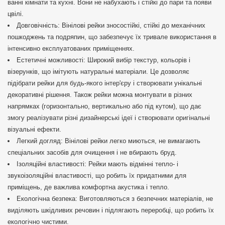
ванні кімнати та кухні. Вони не набухають і стійкі до пари та появи
цвілі.
Довговічність: Вінілові рейки зносостійкі, стійкі до механічних
пошкоджень та подряпин, що забезпечує їх тривале використання в
інтенсивно експлуатованих приміщеннях.
Естетичні можливості: Широкий вибір текстур, кольорів і
візерунків, що імітують натуральні матеріали. Це дозволяє
підібрати рейки для будь-якого інтер'єру і створювати унікальні
декоративні рішення. Також рейки можна монтувати в різних
напрямках (горизонтально, вертикально або під кутом), що дає
змогу реалізувати різні дизайнерські ідеї і створювати оригінальні
візуальні ефекти.
Легкий догляд: Вінілові рейки легко миються, не вимагають
спеціальних засобів для очищення і не вбирають бруд.
Ізоляційні властивості: Рейки мають відмінні тепло- і
звукоізоляційні властивості, що робить їх придатними для
приміщень, де важлива комфортна акустика і тепло.
Екологічна безпека: Виготовляються з безпечних матеріалів, не
виділяють шкідливих речовин і підлягають переробці, що робить їх
екологічно чистими.