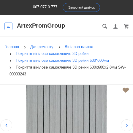
067 077 9 777
Зворотній дзвінок
ArtexPromGroup
Головна
Для ремонту
Вінілова плитка
Покриття вінілове самоклеюче 3D рейки
Покриття вінілове самоклеюче 3D рейки 600*600мм
Покриття вінілове самоклеюче 3D рейки 600х600х2,8мм SW-
00003243