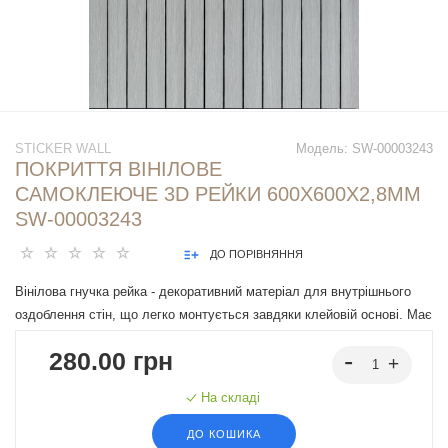
STICKER WALL
Модель:
SW-00003243
ПОКРИТТЯ ВІНІЛОВЕ
САМОКЛЕЮЧЕ 3D РЕЙКИ 600Х600Х2,8ММ
SW-00003243
ДО ПОРІВНЯННЯ
Вінілова гнучка рейка - декоративний матеріал для внутрішнього
оздоблення стін, що легко монтується завдяки клейовій основі. Має
різні дизайни, що імітують натуральні матеріали, підходять під різні
280.00 грн
інтер'єрні рішення.
На складі
ДО КОШИКА