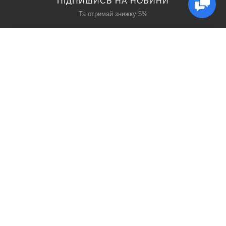
ПІДПИШИСЬ НА НОВИНИ
Та отримай знижку 5%
КАТАЛОГ
ЦІКАВЕ
Захист дихання
Блог
Захист голови
Акції
Захист рук
Виробники
Захист очей
Пошук
ПРО НАС
СОЦ МЕРЕЖІ
Про нас
Facebook