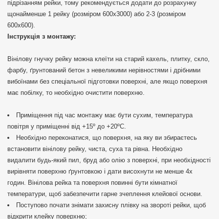
підрізанням рейки, тому рекомендується додати до розрахунку
щонайменше 1 рейку (розміром 600х3000) або 2-3 (розміром
600х600).
Інструкція з монтажу:
Вінілову гнучку рейку можна клеїти на старий кахель, плитку, скло,
фарбу, ґрунтований бетон з невеликими нерівностями і дрібними
вибоїнами без спеціальної підготовки поверхні, але якщо поверхня
має побілку, то необхідно очистити поверхню.
Приміщення під час монтажу має бути сухим, температура
повітря у приміщенні від +15º до +20ºС.
Необхідно переконатися, що поверхня, на яку ви збираєтесь
встановити вінілову рейку, чиста, суха та рівна. Необхідно
видалити будь-який пил, бруд або олію з поверхні, при необхідності
вирівняти поверхню ґрунтовкою і дати висохнути не менше 4х
годин. Вінілова рейка та поверхня повинні бути кімнатної
температури, щоб забезпечити гарне зчеплення клейової основи.
Поступово почати знімати захисну плівку на звороті рейки, щоб
відкрити клейку поверхню;