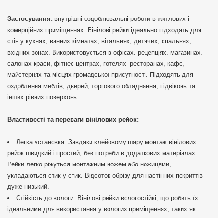
Застосування:
внутрішні оздоблювальні роботи в житлових і
комерційних приміщеннях. Вінілові рейки ідеально підходять для
стін у кухнях, ванних кімнатах, вітальнях, дитячих, спальнях,
вхідних зонах. Використовується в офісах, рецепціях, магазинах,
салонах краси, фітнес-центрах, готелях, ресторанах, кафе,
майстернях та місцях громадської присутності. Підходять для
оздоблення меблів, дверей, торгового обладнання, підвіконь та
інших рівних поверхонь.
Властивості та переваги вінілових рейок:
Легка установка: Завдяки клейовому шару монтаж вінілових
рейок швидкий і простий, без потреби в додаткових матеріалах.
Рейки легко ріжуться монтажним ножем або ножицями,
укладаються стик у стик. Відсоток обрізу для настінних покриттів
дуже низький.
Стійкість до вологи: Вінілові рейки вологостійкі, що робить їх
ідеальними для використання у вологих приміщеннях, таких як