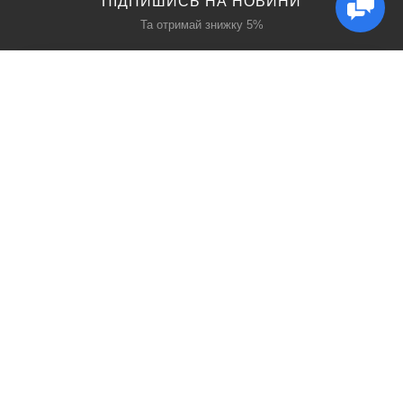
ПІДПИШИСЬ НА НОВИНИ
Та отримай знижку 5%
КАТАЛОГ
ЦІКАВЕ
Захист дихання
Блог
Захист голови
Акції
Захист рук
Виробники
Захист очей
Пошук
ПРО НАС
СОЦ МЕРЕЖІ
Про нас
Facebook