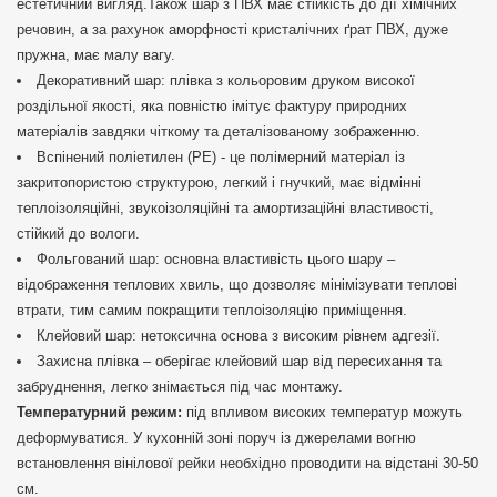
естетичний вигляд.Також шар з ПВХ має стійкість до дії хімічних
речовин, а за рахунок аморфності кристалічних ґрат ПВХ, дуже
пружна, має малу вагу.
Декоративний шар: плівка з кольоровим друком високої
роздільної якості, яка повністю імітує фактуру природних
матеріалів завдяки чіткому та деталізованому зображенню.
Вспінений поліетилен (РЕ) - це полімерний матеріал із
закритопористою структурою, легкий і гнучкий, має відмінні
теплоізоляційні, звукоізоляційні та амортизаційні властивості,
стійкий до вологи.
Фольгований шар: основна властивість цього шару –
відображення теплових хвиль, що дозволяє мінімізувати теплові
втрати, тим самим покращити теплоізоляцію приміщення.
Клейовий шар: нетоксична основа з високим рівнем адгезії.
Захисна плівка – оберігає клейовий шар від пересихання та
забруднення, легко знімається під час монтажу.
Температурний режим:
під впливом високих температур можуть
деформуватися. У кухонній зоні поруч із джерелами вогню
встановлення вінілової рейки необхідно проводити на відстані 30-50
см.