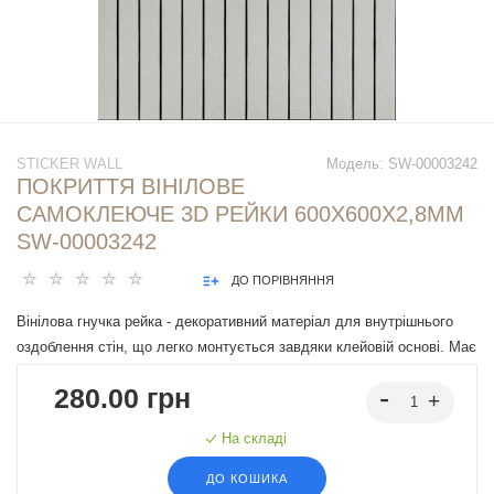
STICKER WALL
Модель:
SW-00003242
ПОКРИТТЯ ВІНІЛОВЕ
САМОКЛЕЮЧЕ 3D РЕЙКИ 600Х600Х2,8ММ
SW-00003242
ДО ПОРІВНЯННЯ
Вінілова гнучка рейка - декоративний матеріал для внутрішнього
оздоблення стін, що легко монтується завдяки клейовій основі. Має
різні дизайни, що імітують натуральні матеріали, підходять під різні
280.00 грн
інтер'єрні рішення.
На складі
ДО КОШИКА