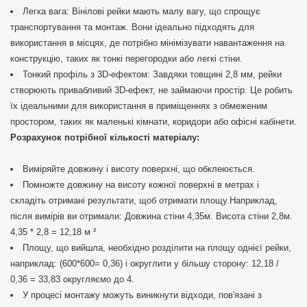
Легка вага: Вінілові рейки мають малу вагу, що спрощує
транспортування та монтаж. Вони ідеально підходять для
використання в місцях, де потрібно мінімізувати навантаження на
конструкцію, таких як тонкі перегородки або легкі стіни.
Тонкий профіль з 3D-ефектом: Завдяки товщині 2,8 мм, рейки
створюють привабливий 3D-ефект, не займаючи простір. Це робить
їх ідеальними для використання в приміщеннях з обмеженим
простором, таких як маленькі кімнати, коридори або офісні кабінети.
Розрахунок потрібної кількості матеріалу:
Виміряйте довжину і висоту поверхні, що обклеюється.
Помножте довжину на висоту кожної поверхні в метрах і
складіть отримані результати, щоб отримати площу.Наприклад,
після вимірів ви отримали: Довжина стіни 4,35м. Висота стіни 2,8м.
4,35 * 2,8 = 12,18 м ²
Площу, що вийшла, необхідно розділити на площу однієї рейки,
наприклад: (600*600= 0,36) і округлити у більшу сторону: 12,18 /
0,36 = 33,83 округляємо до 4.
У процесі монтажу можуть виникнути відходи, пов'язані з