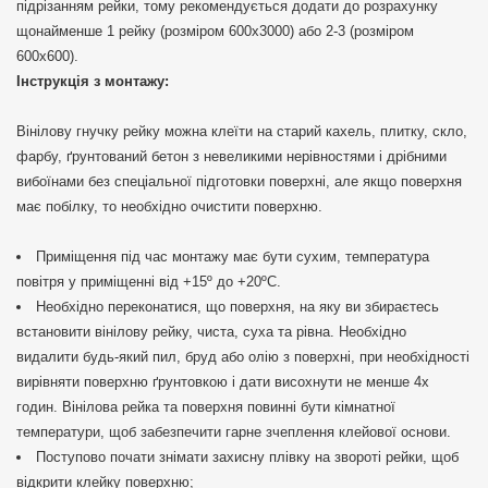
підрізанням рейки, тому рекомендується додати до розрахунку
щонайменше 1 рейку (розміром 600х3000) або 2-3 (розміром
600х600).
Інструкція з монтажу:
Вінілову гнучку рейку можна клеїти на старий кахель, плитку, скло,
фарбу, ґрунтований бетон з невеликими нерівностями і дрібними
вибоїнами без спеціальної підготовки поверхні, але якщо поверхня
має побілку, то необхідно очистити поверхню.
Приміщення під час монтажу має бути сухим, температура
повітря у приміщенні від +15º до +20ºС.
Необхідно переконатися, що поверхня, на яку ви збираєтесь
встановити вінілову рейку, чиста, суха та рівна. Необхідно
видалити будь-який пил, бруд або олію з поверхні, при необхідності
вирівняти поверхню ґрунтовкою і дати висохнути не менше 4х
годин. Вінілова рейка та поверхня повинні бути кімнатної
температури, щоб забезпечити гарне зчеплення клейової основи.
Поступово почати знімати захисну плівку на звороті рейки, щоб
відкрити клейку поверхню;