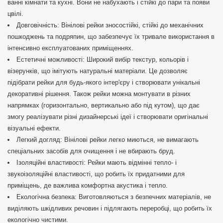
ванні кімнати та кухні. Вони не набухають і стійкі до пари та появи
цвілі.
Довговічність: Вінілові рейки зносостійкі, стійкі до механічних
пошкоджень та подряпин, що забезпечує їх тривале використання в
інтенсивно експлуатованих приміщеннях.
Естетичні можливості: Широкий вибір текстур, кольорів і
візерунків, що імітують натуральні матеріали. Це дозволяє
підібрати рейки для будь-якого інтер'єру і створювати унікальні
декоративні рішення. Також рейки можна монтувати в різних
напрямках (горизонтально, вертикально або під кутом), що дає
змогу реалізувати різні дизайнерські ідеї і створювати оригінальні
візуальні ефекти.
Легкий догляд: Вінілові рейки легко миються, не вимагають
спеціальних засобів для очищення і не вбирають бруд.
Ізоляційні властивості: Рейки мають відмінні тепло- і
звукоізоляційні властивості, що робить їх придатними для
приміщень, де важлива комфортна акустика і тепло.
Екологічна безпека: Виготовляються з безпечних матеріалів, не
виділяють шкідливих речовин і підлягають переробці, що робить їх
екологічно чистими.