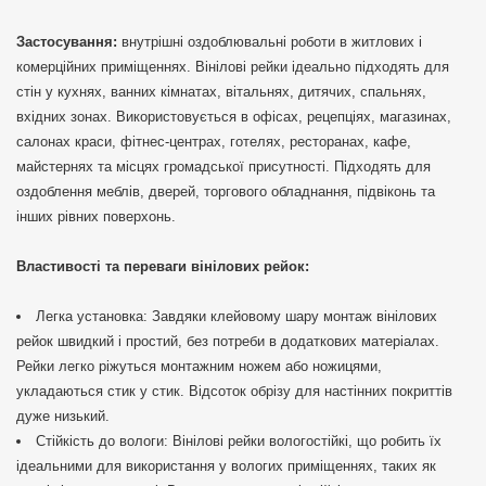
Застосування:
внутрішні оздоблювальні роботи в житлових і
комерційних приміщеннях. Вінілові рейки ідеально підходять для
стін у кухнях, ванних кімнатах, вітальнях, дитячих, спальнях,
вхідних зонах. Використовується в офісах, рецепціях, магазинах,
салонах краси, фітнес-центрах, готелях, ресторанах, кафе,
майстернях та місцях громадської присутності. Підходять для
оздоблення меблів, дверей, торгового обладнання, підвіконь та
інших рівних поверхонь.
Властивості та переваги вінілових рейок:
Легка установка: Завдяки клейовому шару монтаж вінілових
рейок швидкий і простий, без потреби в додаткових матеріалах.
Рейки легко ріжуться монтажним ножем або ножицями,
укладаються стик у стик. Відсоток обрізу для настінних покриттів
дуже низький.
Стійкість до вологи: Вінілові рейки вологостійкі, що робить їх
ідеальними для використання у вологих приміщеннях, таких як