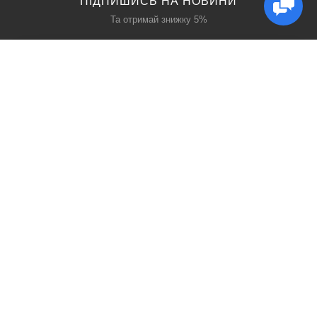
ПІДПИШИСЬ НА НОВИНИ
Та отримай знижку 5%
КАТАЛОГ
ЦІКАВЕ
Захист дихання
Блог
Захист голови
Акції
Захист рук
Виробники
Захист очей
Пошук
ПРО НАС
СОЦ МЕРЕЖІ
Про нас
Facebook