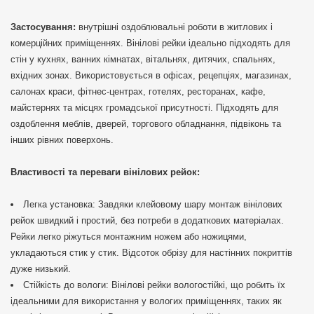
Застосування:
внутрішні оздоблювальні роботи в житлових і
комерційних приміщеннях. Вінілові рейки ідеально підходять для
стін у кухнях, ванних кімнатах, вітальнях, дитячих, спальнях,
вхідних зонах. Використовується в офісах, рецепціях, магазинах,
салонах краси, фітнес-центрах, готелях, ресторанах, кафе,
майстернях та місцях громадської присутності. Підходять для
оздоблення меблів, дверей, торгового обладнання, підвіконь та
інших рівних поверхонь.
Властивості та переваги вінілових рейок:
Легка установка: Завдяки клейовому шару монтаж вінілових
рейок швидкий і простий, без потреби в додаткових матеріалах.
Рейки легко ріжуться монтажним ножем або ножицями,
укладаються стик у стик. Відсоток обрізу для настінних покриттів
дуже низький.
Стійкість до вологи: Вінілові рейки вологостійкі, що робить їх
ідеальними для використання у вологих приміщеннях, таких як