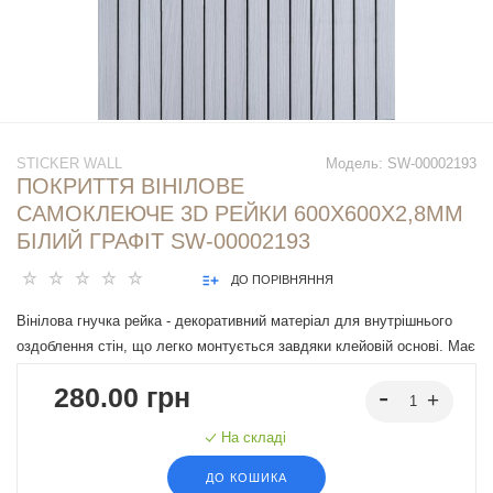
STICKER WALL
Модель:
SW-00002193
ПОКРИТТЯ ВІНІЛОВЕ
САМОКЛЕЮЧЕ 3D РЕЙКИ 600Х600Х2,8ММ
БІЛИЙ ГРАФІТ SW-00002193
ДО ПОРІВНЯННЯ
Вінілова гнучка рейка - декоративний матеріал для внутрішнього
оздоблення стін, що легко монтується завдяки клейовій основі. Має
різні дизайни, що імітують натуральні матеріали, підходять під різні
280.00 грн
інтер'єрні рішення.
На складі
ДО КОШИКА