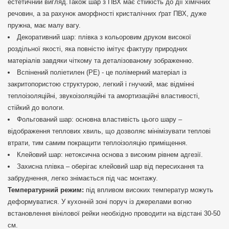
естетичний вигляд.Також шар з ПВХ має стійкість до дії хімічних
речовин, а за рахунок аморфності кристалічних ґрат ПВХ, дуже
пружна, має малу вагу.
Декоративний шар: плівка з кольоровим друком високої
роздільної якості, яка повністю імітує фактуру природних
матеріалів завдяки чіткому та деталізованому зображенню.
Вспінений поліетилен (РЕ) - це полімерний матеріал із
закритопористою структурою, легкий і гнучкий, має відмінні
теплоізоляційні, звукоізоляційні та амортизаційні властивості,
стійкий до вологи.
Фольгований шар: основна властивість цього шару –
відображення теплових хвиль, що дозволяє мінімізувати теплові
втрати, тим самим покращити теплоізоляцію приміщення.
Клейовий шар: нетоксична основа з високим рівнем адгезії.
Захисна плівка – оберігає клейовий шар від пересихання та
забруднення, легко знімається під час монтажу.
Температурний режим:
під впливом високих температур можуть
деформуватися. У кухонній зоні поруч із джерелами вогню
встановлення вінілової рейки необхідно проводити на відстані 30-50
см.