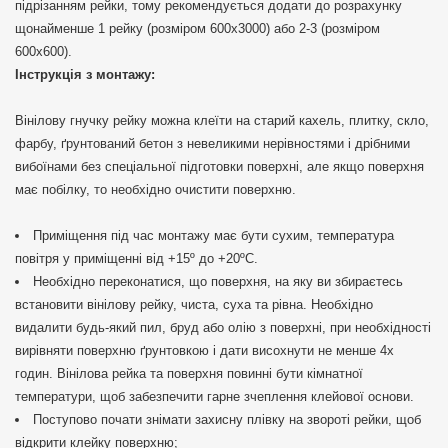
підрізанням рейки, тому рекомендується додати до розрахунку
щонайменше 1 рейку (розміром 600х3000) або 2-3 (розміром
600х600).
Інструкція з монтажу:
Вінілову гнучку рейку можна клеїти на старий кахель, плитку, скло,
фарбу, ґрунтований бетон з невеликими нерівностями і дрібними
вибоїнами без спеціальної підготовки поверхні, але якщо поверхня
має побілку, то необхідно очистити поверхню.
Приміщення під час монтажу має бути сухим, температура
повітря у приміщенні від +15º до +20ºС.
Необхідно переконатися, що поверхня, на яку ви збираєтесь
встановити вінілову рейку, чиста, суха та рівна. Необхідно
видалити будь-який пил, бруд або олію з поверхні, при необхідності
вирівняти поверхню ґрунтовкою і дати висохнути не менше 4х
годин. Вінілова рейка та поверхня повинні бути кімнатної
температури, щоб забезпечити гарне зчеплення клейової основи.
Поступово почати знімати захисну плівку на звороті рейки, щоб
відкрити клейку поверхню;