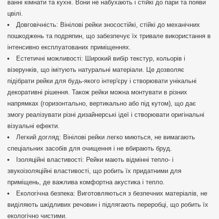
ванні кімнати та кухні. Вони не набухають і стійкі до пари та появи
цвілі.
Довговічність: Вінілові рейки зносостійкі, стійкі до механічних
пошкоджень та подряпин, що забезпечує їх тривале використання в
інтенсивно експлуатованих приміщеннях.
Естетичні можливості: Широкий вибір текстур, кольорів і
візерунків, що імітують натуральні матеріали. Це дозволяє
підібрати рейки для будь-якого інтер'єру і створювати унікальні
декоративні рішення. Також рейки можна монтувати в різних
напрямках (горизонтально, вертикально або під кутом), що дає
змогу реалізувати різні дизайнерські ідеї і створювати оригінальні
візуальні ефекти.
Легкий догляд: Вінілові рейки легко миються, не вимагають
спеціальних засобів для очищення і не вбирають бруд.
Ізоляційні властивості: Рейки мають відмінні тепло- і
звукоізоляційні властивості, що робить їх придатними для
приміщень, де важлива комфортна акустика і тепло.
Екологічна безпека: Виготовляються з безпечних матеріалів, не
виділяють шкідливих речовин і підлягають переробці, що робить їх
екологічно чистими.