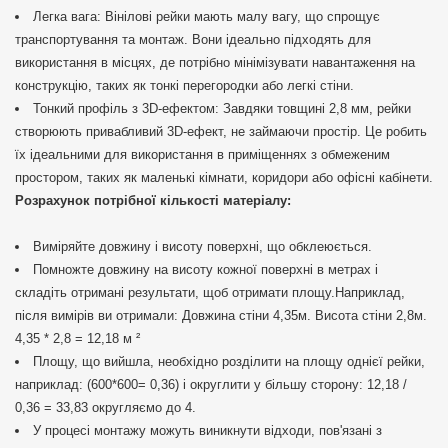
Легка вага: Вінілові рейки мають малу вагу, що спрощує
транспортування та монтаж. Вони ідеально підходять для
використання в місцях, де потрібно мінімізувати навантаження на
конструкцію, таких як тонкі перегородки або легкі стіни.
Тонкий профіль з 3D-ефектом: Завдяки товщині 2,8 мм, рейки
створюють привабливий 3D-ефект, не займаючи простір. Це робить
їх ідеальними для використання в приміщеннях з обмеженим
простором, таких як маленькі кімнати, коридори або офісні кабінети.
Розрахунок потрібної кількості матеріалу:
Виміряйте довжину і висоту поверхні, що обклеюється.
Помножте довжину на висоту кожної поверхні в метрах і
складіть отримані результати, щоб отримати площу.Наприклад,
після вимірів ви отримали: Довжина стіни 4,35м. Висота стіни 2,8м.
4,35 * 2,8 = 12,18 м ²
Площу, що вийшла, необхідно розділити на площу однієї рейки,
наприклад: (600*600= 0,36) і округлити у більшу сторону: 12,18 /
0,36 = 33,83 округляємо до 4.
У процесі монтажу можуть виникнути відходи, пов'язані з