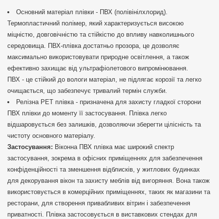
Основний матеріал плівки - ПВХ (полівінілхлорид).
Термопластичний полімер, який характеризується високою
міцністю, довговічністю та стійкістю до впливу навколишнього
середовища. ПВХ-плівка достатньо прозора, це дозволяє
максимально використовувати природне освітлення, а також
ефективно захищає від ультрафіолетового випромінювання.
ПВХ - це стійкий до вологи матеріал, не підлягає корозії та легко
очищається, що забезпечує тривалий термін служби.
Релізна РЕТ плівка - призначена для захисту гладкої сторони
ПВХ плівки до моменту її застосування. Плівка легко
відшаровується без залишків, дозволяючи зберегти цілісність та
чистоту основного матеріалу.
Застосування:
Віконна ПВХ плівка має широкий спектр
застосування, зокрема в офісних приміщеннях для забезпечення
конфіденційності та зменшення відблисків, у житлових будинках
для декорування вікон та захисту меблів від вигоряння. Вона також
використовується в комерційних приміщеннях, таких як магазини та
ресторани, для створення привабливих вітрин і забезпечення
приватності. Плівка застосовується в виставкових стендах для