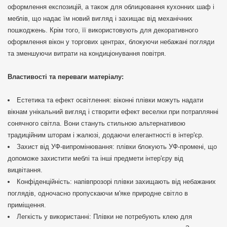
оформлення експозицій, а також для облицювання кухонних шаф і
меблів, що надає їм новий вигляд і захищає від механічних
пошкоджень. Крім того, її використовують для декоративного
оформлення вікон у торгових центрах, блокуючи небажані погляди
та зменшуючи витрати на кондиціонування повітря.
Властивості та переваги матеріалу:
Естетика та ефект освітлення: віконні плівки можуть надати
вікнам унікальний вигляд і створити ефект веселки при потраплянні
сонячного світла. Вони стануть стильною альтернативою
традиційним шторам і жалюзі, додаючи елегантності в інтер'єр.
Захист від УФ-випромінювання: плівки блокують УФ-промені, що
допоможе захистити меблі та інші предмети інтер'єру від
вицвітання.
Конфіденційність: напівпрозорі плівки захищають від небажаних
поглядів, одночасно пропускаючи м'яке природне світло в
приміщення.
Легкість у використанні: Плівки не потребують клею для