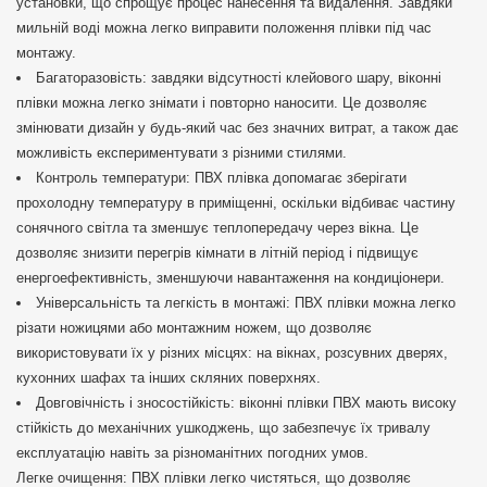
установки, що спрощує процес нанесення та видалення. Завдяки
мильній воді можна легко виправити положення плівки під час
монтажу.
Багаторазовість: завдяки відсутності клейового шару, віконні
плівки можна легко знімати і повторно наносити. Це дозволяє
змінювати дизайн у будь-який час без значних витрат, а також дає
можливість експериментувати з різними стилями.
Контроль температури: ПВХ плівка допомагає зберігати
прохолодну температуру в приміщенні, оскільки відбиває частину
сонячного світла та зменшує теплопередачу через вікна. Це
дозволяє знизити перегрів кімнати в літній період і підвищує
енергоефективність, зменшуючи навантаження на кондиціонери.
Універсальність та легкість в монтажі: ПВХ плівки можна легко
різати ножицями або монтажним ножем, що дозволяє
використовувати їх у різних місцях: на вікнах, розсувних дверях,
кухонних шафах та інших скляних поверхнях.
Довговічність і зносостійкість: віконні плівки ПВХ мають високу
стійкість до механічних ушкоджень, що забезпечує їх тривалу
експлуатацію навіть за різноманітних погодних умов.
Легке очищення: ПВХ плівки легко чистяться, що дозволяє