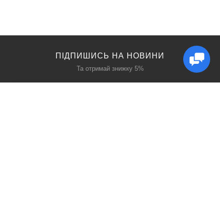
ПІДПИШИСЬ НА НОВИНИ
Та отримай знижку 5%
КАТАЛОГ
ЦІКАВЕ
Захист дихання
Блог
Захист голови
Акції
Захист рук
Виробники