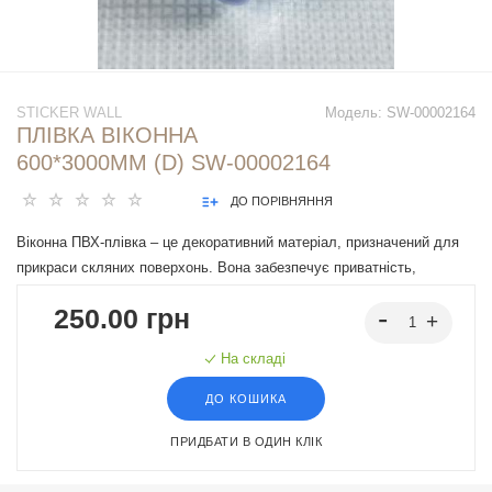
STICKER WALL
Модель:
SW-00002164
ПЛІВКА ВІКОННА
600*3000ММ (D) SW-00002164
ДО ПОРІВНЯННЯ
Віконна ПВХ-плівка – це декоративний матеріал, призначений для
прикраси скляних поверхонь. Вона забезпечує приватність,
захищає від ультрафіолетового випромінювання та додає
250.00 грн
естетичної привабливості вашому інтер'єру. Легко наноситься на
будь-яке скло, перетворюючи його на непрозору поверхню та
На складі
обмежуючи видимість через скло.
ДО КОШИКА
ПРИДБАТИ В ОДИН КЛІК